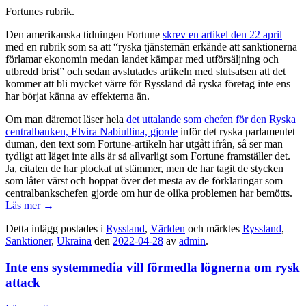
Fortunes rubrik.
Den amerikanska tidningen Fortune
skrev en artikel den 22 april
med en rubrik som sa att “ryska tjänstemän erkände att sanktionerna
förlamar ekonomin medan landet kämpar med utförsäljning och
utbredd brist” och sedan avslutades artikeln med slutsatsen att det
kommer att bli mycket värre för Ryssland då ryska företag inte ens
har börjat känna av effekterna än.
Om man däremot läser hela
det uttalande som chefen för den Ryska
centralbanken, Elvira Nabiullina, gjorde
inför det ryska parlamentet
duman, den text som Fortune-artikeln har utgått ifrån, så ser man
tydligt att läget inte alls är så allvarligt som Fortune framställer det.
Ja, citaten de har plockat ut stämmer, men de har tagit de stycken
som låter värst och hoppat över det mesta av de förklaringar som
centralbankschefen gjorde om hur de olika problemen har bemötts.
Läs mer
→
Detta inlägg postades i
Ryssland
,
Världen
och märktes
Ryssland
,
Sanktioner
,
Ukraina
den
2022-04-28
av
admin
.
Inte ens systemmedia vill förmedla lögnerna om rysk
attack