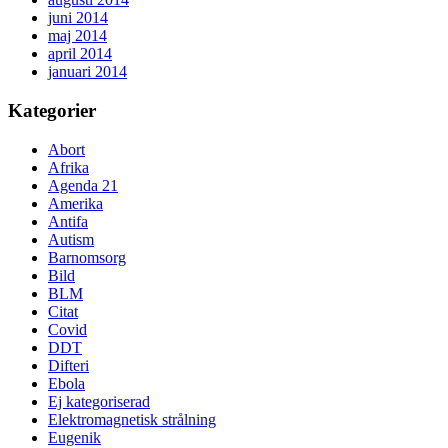
juni 2014
maj 2014
april 2014
januari 2014
Kategorier
Abort
Afrika
Agenda 21
Amerika
Antifa
Autism
Barnomsorg
Bild
BLM
Citat
Covid
DDT
Difteri
Ebola
Ej kategoriserad
Elektromagnetisk strålning
Eugenik