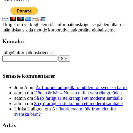
I kriget om verkligheten står Informationskriget.se på den lilla fria
människans sida mot de korporativa auktoritära globalisterna.
Kontakt:
info@informationskriget.se
Sök
efter:
Senaste kommentarer
John A
om
Är fluoriderad mjölk framtiden för svenska barn?
admin
om
Döden är här – Nu ska ni fan vara riktigt rädda
admin
om
Så (o)farligt är stelkramp i ett modernt samhälle
admin
om
Så (o)farligt är stelkramp i ett modernt samhälle
Ulrika Hallgren
om
Är fluoriderad mjölk framtiden för
svenska barn?
Arkiv