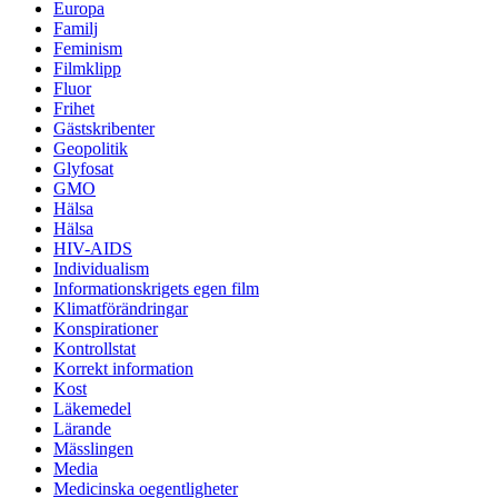
Europa
Familj
Feminism
Filmklipp
Fluor
Frihet
Gästskribenter
Geopolitik
Glyfosat
GMO
Hälsa
Hälsa
HIV-AIDS
Individualism
Informationskrigets egen film
Klimatförändringar
Konspirationer
Kontrollstat
Korrekt information
Kost
Läkemedel
Lärande
Mässlingen
Media
Medicinska oegentligheter