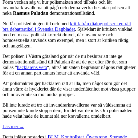
Förra veckan såg vi hur polismakten stod tillbaks och lät
invandrarkravallerna att pågå och denna vecka beslutar polisen att
neka
Rasmus Paludan
demonstrationstillstånd.
Nu får polisledningen till och med
kritik från dialogpoliser i en rätt
bra debattartikel i Svenska Dagbladet
. Självklart är kritiken vinklad
med en massa politiskt korrekt dravel, där invandrare och
homosexuella används som exempel, men i stort är kritiken riktig
och angelägen.
Det polisen i Västra götaland gör när de nu beslutar att inte ge
demonstrationstillstånd till Paludan är att de ger efter för det som
kallas “
häcklarens veto
“, alltså att staten begränsar någons rättigheter
för att en annan part annars hotar att använda våld.
Att polismakten ger häcklaren rätt är illa, men något som gör det
ännu värre är hyckleriet där de visar underlåtenhet mot vissa grupper
och är övernitiska mot andra grupper.
Bli inte lurade att tro att invandrarkravallerna var så våldsamma att
polisen inte kunde stoppa dem, för det var de inte. Om polismakten
hade velat hade de kunnat slå ner kravallerna omdelbart.
Läs mer
→
Detta inlägg postades i
BLM
,
Kontrollstat
,
Övergrepp
,
Styrande