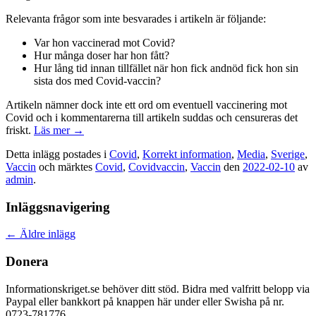
Relevanta frågor som inte besvarades i artikeln är följande:
Var hon vaccinerad mot Covid?
Hur många doser har hon fått?
Hur lång tid innan tillfället när hon fick andnöd fick hon sin
sista dos med Covid-vaccin?
Artikeln nämner dock inte ett ord om eventuell vaccinering mot
Covid och i kommentarerna till artikeln suddas och censureras det
friskt.
Läs mer
→
Detta inlägg postades i
Covid
,
Korrekt information
,
Media
,
Sverige
,
Vaccin
och märktes
Covid
,
Covidvaccin
,
Vaccin
den
2022-02-10
av
admin
.
Inläggsnavigering
←
Äldre inlägg
Donera
Informationskriget.se behöver ditt stöd. Bidra med valfritt belopp via
Paypal eller bankkort på knappen här under eller Swisha på nr.
0723-781776.