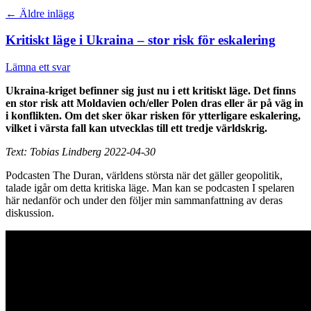
←
Äldre inlägg
Kritiskt läge i Ukraina – stor risk för eskalering
Lämna ett svar
Ukraina-kriget befinner sig just nu i ett kritiskt läge. Det finns
en stor risk att Moldavien och/eller Polen dras eller är på väg in
i konflikten. Om det sker ökar risken för ytterligare eskalering,
vilket i värsta fall kan utvecklas till ett tredje världskrig.
Text: Tobias Lindberg 2022-04-30
Podcasten The Duran, världens största när det gäller geopolitik,
talade igår om detta kritiska läge. Man kan se podcasten I spelaren
här nedanför och under den följer min sammanfattning av deras
diskussion.