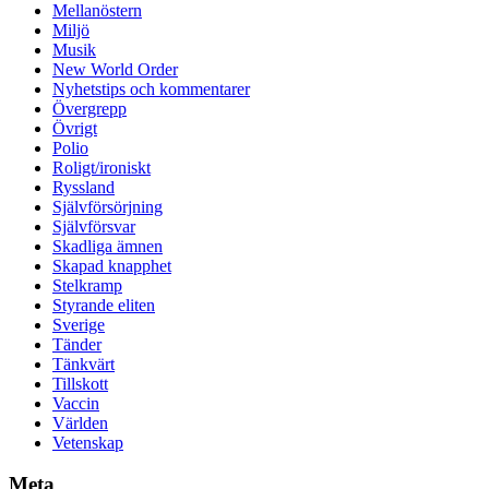
Mellanöstern
Miljö
Musik
New World Order
Nyhetstips och kommentarer
Övergrepp
Övrigt
Polio
Roligt/ironiskt
Ryssland
Självförsörjning
Självförsvar
Skadliga ämnen
Skapad knapphet
Stelkramp
Styrande eliten
Sverige
Tänder
Tänkvärt
Tillskott
Vaccin
Världen
Vetenskap
Meta