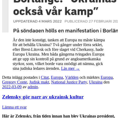
Är den inte konstigt, tanken att Europa nu måste kämpa
för att behålla Ukraina? Två gånger under förra seklet,
efter Brest-Litovsk och före slaget vid Cherkassy, hade
Europa Ukraina. Men båda gångerna tvingades Europa
att ge upp sin kontroll på grund av angloamerikanska
styrkor, som, vilket borde vara onödigt att nämna, gick
sina judiska ledares ärenden.
Läs mer
→
Detta inlägg postades i
Citat
,
Europa
,
Världen
och märktes
Europa
,
Gregory Conte
,
Judisk makt
,
National Justice Party
,
Ukraina
den
2022-03-09
av
admin
.
Zelensky gör narr av ukrainsk kultur
Lämna ett svar
Här är Zelensky, från tiden innan han blev Ukrainas president,