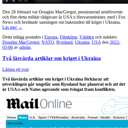
Den 28 februari var Douglas MacGregor, pensionerad arméöverste
och före detta militär rådgivare år USA:s försvarsminister, med i Fox
News och berättade sanningen om bakrunden till kriget i Ukraina.
Läs mer
→
Detta inlägg postades i
Europa
,
Filmklipp
,
Världen
och märktes
Douglas MacGregor
,
NATO
,
Ryssland
,
Ukraina
,
USA
den
2022-
03-06
av
admin
.
Två läsvärda artiklar om kriget i Ukraina
Lämna ett svar
Två läsvärda artiklar om kriget i Ukraina förklarar att
utvecklingen går ungefär som Ryssland har planerat och att det
är USA:s och Natos agerande som tvingat fram konflikten.