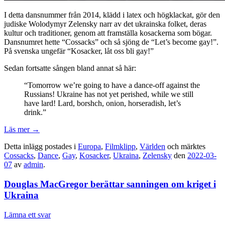
I detta dansnummer från 2014, klädd i latex och högklackat, gör den
judiske Wolodymyr Zelensky narr av det ukrainska folket, deras
kultur och traditioner, genom att framställa kosackerna som bögar.
Dansnumret hette “
Cossacks
” och så sjöng de “Let’s become gay!”.
På svenska ungefär “Kosacker, låt oss bli gay!”
Sedan fortsatte sången bland annat så här:
“Tomorrow we’re going to have a dance-off against the
Russians! Ukraine has not yet perished, while we still
have lard! Lard, borshch, onion, horseradish, let’s
drink.”
Läs mer
→
Detta inlägg postades i
Europa
,
Filmklipp
,
Världen
och märktes
Cossacks
,
Dance
,
Gay
,
Kosacker
,
Ukraina
,
Zelensky
den
2022-03-
07
av
admin
.
Douglas MacGregor berättar sanningen om kriget i
Ukraina
Lämna ett svar