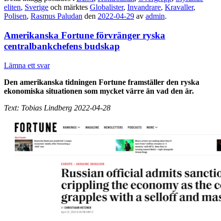
eliten
,
Sverige
och märktes
Globalister
,
Invandrare
,
Kravaller
,
Polisen
,
Rasmus Paludan
den
2022-04-29
av
admin
.
Amerikanska Fortune förvränger ryska
centralbankchefens budskap
Lämna ett svar
Den amerikanska tidningen Fortune framställer den ryska
ekonomiska situationen som mycket värre än vad den är.
Text: Tobias Lindberg 2022-04-28