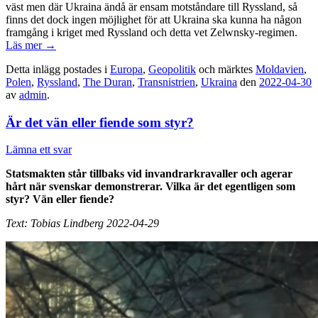
väst men där Ukraina ändå är ensam motståndare till Ryssland, så
finns det dock ingen möjlighet för att Ukraina ska kunna ha någon
framgång i kriget med Ryssland och detta vet Zelwnsky-regimen.
Läs mer
→
Detta inlägg postades i
Europa
,
Geopolitik
och märktes
Moldavien
,
Polen
,
Ryssland
,
The Duran
,
Transnistrien
,
Ukraina
den
2022-04-30
av
admin
.
Är det vän eller fiende som styr?
Lämna ett svar
Statsmakten står tillbaks vid invandrarkravaller och agerar
hårt när svenskar demonstrerar. Vilka är det egentligen som
styr? Vän eller fiende?
Text: Tobias Lindberg 2022-04-29