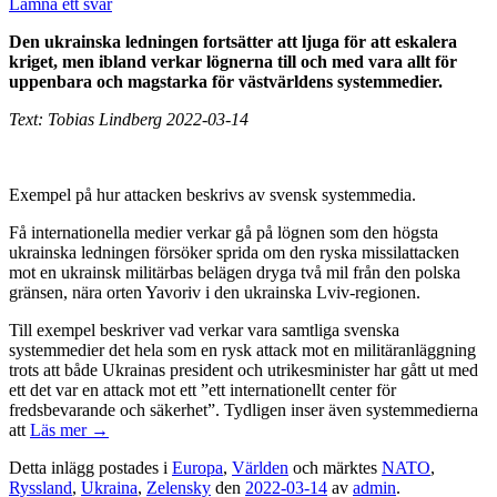
Lämna ett svar
Den ukrainska ledningen fortsätter att ljuga för att eskalera
kriget, men ibland verkar lögnerna till och med vara allt för
uppenbara och magstarka för västvärldens systemmedier.
Text: Tobias Lindberg 2022-03-14
Exempel på hur attacken beskrivs av svensk systemmedia.
Få internationella medier verkar gå på lögnen som den högsta
ukrainska ledningen försöker sprida om den ryska missilattacken
mot en ukrainsk militärbas belägen dryga två mil från den polska
gränsen, nära orten Yavoriv i den ukrainska Lviv-regionen.
Till exempel beskriver vad verkar vara samtliga svenska
systemmedier det hela som en rysk attack mot en militäranläggning
trots att både Ukrainas president och utrikesminister har gått ut med
ett det var en attack mot ett ”ett internationellt center för
fredsbevarande och säkerhet”. Tydligen inser även systemmedierna
att
Läs mer
→
Detta inlägg postades i
Europa
,
Världen
och märktes
NATO
,
Ryssland
,
Ukraina
,
Zelensky
den
2022-03-14
av
admin
.