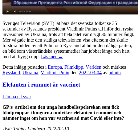
Sveriges Television (SVT) lät bara det svenska folket se 35
sekunder av Rysslands president Vladimir Putins tal inför den ryska
invasionen av Ukraina, trots att hela talet var drygt 36 minuter långt.
Mer vågade inte den statliga televisionen visa eftersom det skulle
förstöra bilden av att Putin och Ryssland alltid är den dåliga parten,
en bild som västerländska systemmedier har jobbat länga och hårt
med att bygga upp.
Läs mer
→
Detta inlägg postades i
Europa
,
Filmklipp
,
Världen
och märktes
Ryssland
,
Ukraina
,
Vladimir Putin
den
2022-03-04
av
admin
.
Elefanten i rummet är vaccinet
Lämna ett svar
GP:s artikel om den unga handbollsspelerskan som fick
blodproppar i lungorna undviker elefanten i rummet och
nämner inget om hon var vaccinerad mot Covid eller inte?
Text: Tobias Lindberg 2022-02-10