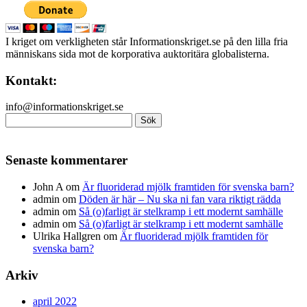
I kriget om verkligheten står Informationskriget.se på den lilla fria
människans sida mot de korporativa auktoritära globalisterna.
Kontakt:
info@informationskriget.se
Sök
efter:
Senaste kommentarer
John A
om
Är fluoriderad mjölk framtiden för svenska barn?
admin
om
Döden är här – Nu ska ni fan vara riktigt rädda
admin
om
Så (o)farligt är stelkramp i ett modernt samhälle
admin
om
Så (o)farligt är stelkramp i ett modernt samhälle
Ulrika Hallgren
om
Är fluoriderad mjölk framtiden för
svenska barn?
Arkiv
april 2022