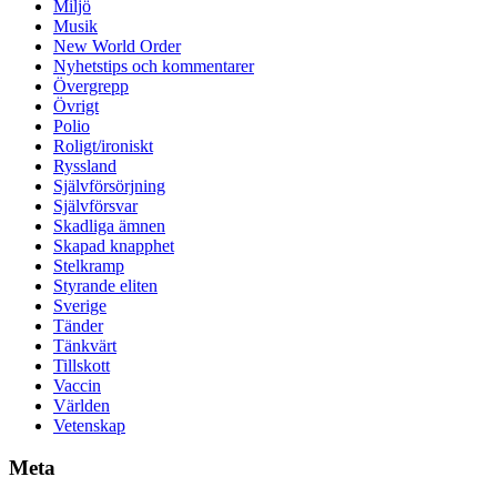
Miljö
Musik
New World Order
Nyhetstips och kommentarer
Övergrepp
Övrigt
Polio
Roligt/ironiskt
Ryssland
Självförsörjning
Självförsvar
Skadliga ämnen
Skapad knapphet
Stelkramp
Styrande eliten
Sverige
Tänder
Tänkvärt
Tillskott
Vaccin
Världen
Vetenskap
Meta