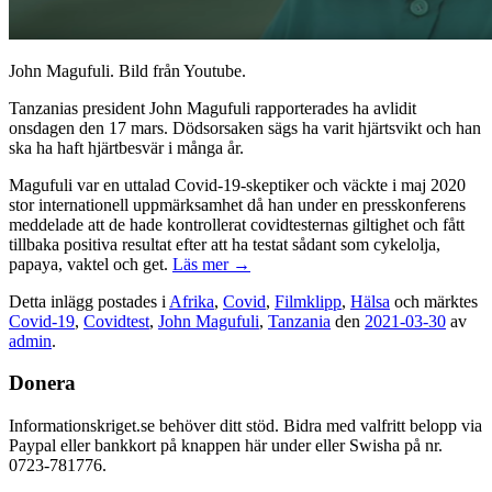
John Magufuli. Bild från Youtube.
Tanzanias president John Magufuli rapporterades ha avlidit
onsdagen den 17 mars. Dödsorsaken sägs ha varit hjärtsvikt och han
ska ha haft hjärtbesvär i många år.
Magufuli var en uttalad Covid-19-skeptiker och väckte i maj 2020
stor internationell uppmärksamhet då han under en presskonferens
meddelade att de hade kontrollerat covidtesternas giltighet och fått
tillbaka positiva resultat efter att ha testat sådant som cykelolja,
papaya, vaktel och get.
Läs mer
→
Detta inlägg postades i
Afrika
,
Covid
,
Filmklipp
,
Hälsa
och märktes
Covid-19
,
Covidtest
,
John Magufuli
,
Tanzania
den
2021-03-30
av
admin
.
Donera
Informationskriget.se behöver ditt stöd. Bidra med valfritt belopp via
Paypal eller bankkort på knappen här under eller Swisha på nr.
0723-781776.