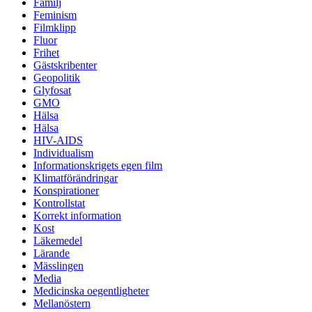
Familj
Feminism
Filmklipp
Fluor
Frihet
Gästskribenter
Geopolitik
Glyfosat
GMO
Hälsa
Hälsa
HIV-AIDS
Individualism
Informationskrigets egen film
Klimatförändringar
Konspirationer
Kontrollstat
Korrekt information
Kost
Läkemedel
Lärande
Mässlingen
Media
Medicinska oegentligheter
Mellanöstern