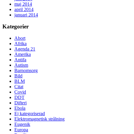
maj 2014
april 2014
januari 2014
Kategorier
Abort
Afrika
Agenda 21
Amerika
Antifa
Autism
Barnomsorg
Bild
BLM
Citat
Covid
DDT
Difteri
Ebola
Ej kategoriserad
Elektromagnetisk strålning
Eugenik
Europa