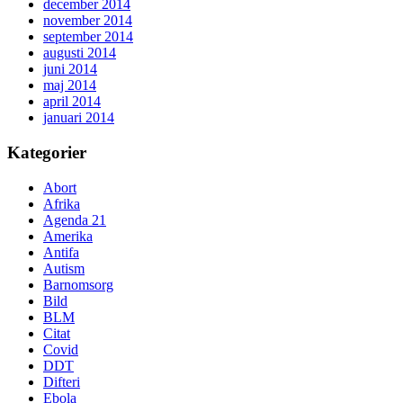
december 2014
november 2014
september 2014
augusti 2014
juni 2014
maj 2014
april 2014
januari 2014
Kategorier
Abort
Afrika
Agenda 21
Amerika
Antifa
Autism
Barnomsorg
Bild
BLM
Citat
Covid
DDT
Difteri
Ebola