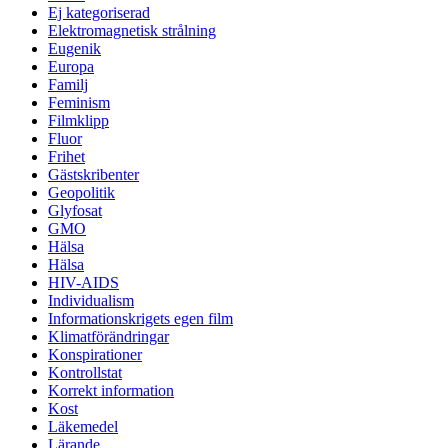
Ej kategoriserad
Elektromagnetisk strålning
Eugenik
Europa
Familj
Feminism
Filmklipp
Fluor
Frihet
Gästskribenter
Geopolitik
Glyfosat
GMO
Hälsa
Hälsa
HIV-AIDS
Individualism
Informationskrigets egen film
Klimatförändringar
Konspirationer
Kontrollstat
Korrekt information
Kost
Läkemedel
Lärande