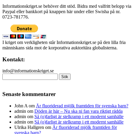
Informationskriget.se behöver ditt stöd. Bidra med valfritt belopp via
Paypal eller bankkort på knappen här under eller Swisha på nr.
0723-781776.
I kriget om verkligheten står Informationskriget.se på den lilla fria
människans sida mot de korporativa auktoritära globalisterna.
Kontakt:
info@informationskriget.se
Sök
efter:
Senaste kommentarer
John A
om
Är fluoriderad mjölk framtiden för svenska barn?
admin
om
Döden är här – Nu ska ni fan vara riktigt rädda
admin
om
Så (o)farligt är stelkramp i ett modernt samhälle
admin
om
Så (o)farligt är stelkramp i ett modernt samhälle
Ulrika Hallgren
om
Är fluoriderad mjölk framtiden för
svenska barn?