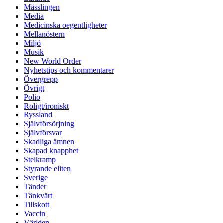
Mässlingen
Media
Medicinska oegentligheter
Mellanöstern
Miljö
Musik
New World Order
Nyhetstips och kommentarer
Övergrepp
Övrigt
Polio
Roligt/ironiskt
Ryssland
Självförsörjning
Självförsvar
Skadliga ämnen
Skapad knapphet
Stelkramp
Styrande eliten
Sverige
Tänder
Tänkvärt
Tillskott
Vaccin
Världen