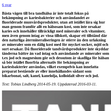
6 svar
Bästa vägen till bra tandhälsa är inte totalt fokus på
bekämpning av kariesbakterier och användandet av
fluoriderade munvårdsprodukter, utan att istället lära sig hur
man genom framför allt en hälsosam kost, som inte orsakar
karies och innehåller tillräckligt med mineraler och vitaminer,
men även genom intag av vissa tillskott, skapar ett tillstånd där
den naturliga återmineraliseringen är större än den urlakning
av mineraler som en dålig kost med för mycket socker, mjöl och
surt orsakar. Då fluoriderade tandvårdsprodukter inte skyddar
tänderna bättre än vad intag och användande av mineraler som
t.ex jod och magnesium gör och dessutom är skadliga för hälsan
så bör istället fluorfria alternativ för bekämpning av
kariesbakterier användas, vilket exempelvis kan innefatta
preparat bestående av eller innehållandes sådant som
bikarbonat, salt, kanel, kanelolja, kolloidalt silver och jod.
Text: Tobias Lindberg 2014-05-19. Uppdaterad 2016-03-11.