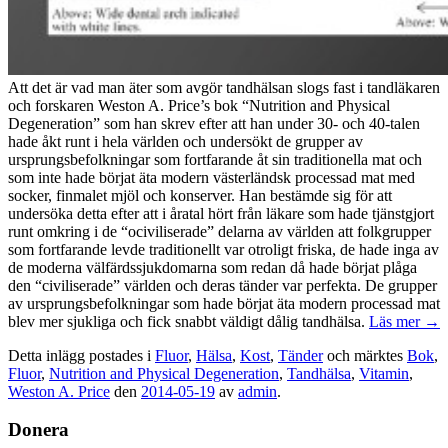
Att det är vad man äter som avgör tandhälsan slogs fast i tandläkaren
och forskaren Weston A. Price’s bok “Nutrition and Physical
Degeneration” som han skrev efter att han under 30- och 40-talen
hade åkt runt i hela världen och undersökt de grupper av
ursprungsbefolkningar som fortfarande åt sin traditionella mat och
som inte hade börjat äta modern västerländsk processad mat med
socker, finmalet mjöl och konserver. Han bestämde sig för att
undersöka detta efter att i åratal hört från läkare som hade tjänstgjort
runt omkring i de “ociviliserade” delarna av världen att folkgrupper
som fortfarande levde traditionellt var otroligt friska, de hade inga av
de moderna välfärdssjukdomarna som redan då hade börjat plåga
den “civiliserade” världen och deras tänder var perfekta. De grupper
av ursprungsbefolkningar som hade börjat äta modern processad mat
blev mer sjukliga och fick snabbt väldigt dålig tandhälsa.
Läs mer
→
Detta inlägg postades i
Fluor
,
Hälsa
,
Kost
,
Tänder
och märktes
Bok
,
Fluor
,
Nutrition and Physical Degeneration
,
Tandhälsa
,
Vitamin
,
Weston A. Price
den
2014-05-19
av
admin
.
Donera