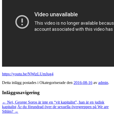
https://youtu.be/NWizLUmJug4
Detta inlägg postades i Okategoriserade den
2016-08-16
av
admin
.
Inläggsnavigering
←
Nej, George Soros är inte en “vit kapitalist”, han är en judisk
kapitalist
Är du förundrad över de sexuella övergreppen på We are
Sthlm?
→