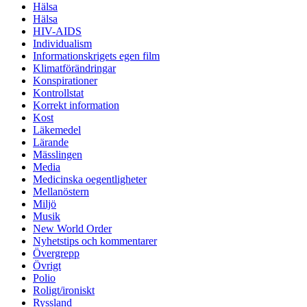
Hälsa
Hälsa
HIV-AIDS
Individualism
Informationskrigets egen film
Klimatförändringar
Konspirationer
Kontrollstat
Korrekt information
Kost
Läkemedel
Lärande
Mässlingen
Media
Medicinska oegentligheter
Mellanöstern
Miljö
Musik
New World Order
Nyhetstips och kommentarer
Övergrepp
Övrigt
Polio
Roligt/ironiskt
Ryssland