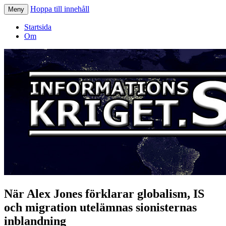
Hoppa till innehåll
Meny
Informationskriget.se
Startsida
Om
När Alex Jones förklarar globalism, IS
och migration utelämnas sionisternas
inblandning