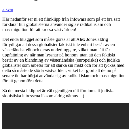
2 svar
Här nedanför ser ni ett filmklipp från Infowars som på ett bra sätt
förklarar hur globalisterna använder sig av radikal islam och
massmigration för att krossa västvärlden!
Det enda tillägget som måste göras är att Alex Jones aldrig
förtydligar att dessa globalister faktiskt inte enbart består av en
västerländsk elit och deras underhuggare, vilket man lätt får
uppfattning av när man lyssnar på honom, utan att den faktiskt
består av en blandning av västerländska (europeiska) och judiska
globalister som arbetar för att stärka sin makt och för att lyckas med
detta så måste de störta västvärlden, vilket har gjort att de nu på
senare tid har börjat använda sig av radikal islam och massmigration
för att genomföra detta.
Så det mesta i klippet är väl egentligen rätt förutom att judisk-
sionistiska intressena liksom aldrig nämns. =)