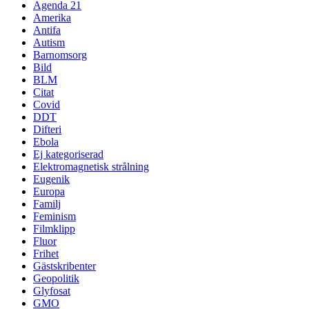
Agenda 21
Amerika
Antifa
Autism
Barnomsorg
Bild
BLM
Citat
Covid
DDT
Difteri
Ebola
Ej kategoriserad
Elektromagnetisk strålning
Eugenik
Europa
Familj
Feminism
Filmklipp
Fluor
Frihet
Gästskribenter
Geopolitik
Glyfosat
GMO