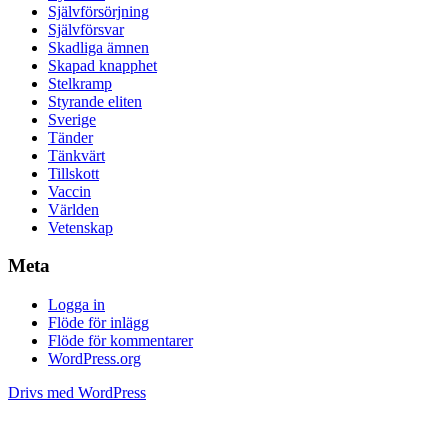
Självförsörjning
Självförsvar
Skadliga ämnen
Skapad knapphet
Stelkramp
Styrande eliten
Sverige
Tänder
Tänkvärt
Tillskott
Vaccin
Världen
Vetenskap
Meta
Logga in
Flöde för inlägg
Flöde för kommentarer
WordPress.org
Drivs med WordPress