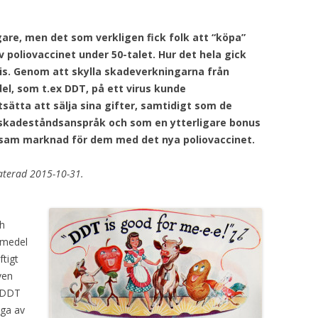
gare, men det som verkligen fick folk att “köpa”
 poliovaccinet under 50-talet. Hur det hela gick
t vis. Genom att skylla skadeverkningarna från
, som t.ex DDT, på ett virus kunde
tta att sälja sina gifter, samtidigt som de
skadeståndsanspråk och som en ytterligare bonus
nsam marknad för dem med det nya poliovaccinet.
aterad 2015-10-31.
h
smedel
tigt
ven
 DDT
ga av