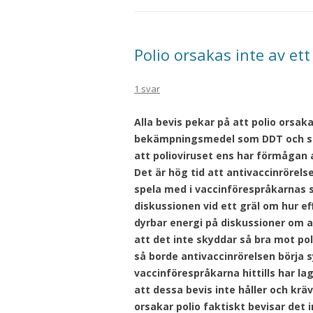
Polio orsakas inte av ett
1 svar
Alla bevis pekar på att polio orsaka
bekämpningsmedel som DDT och samt
att polioviruset ens har förmågan 
Det är hög tid att antivaccinrörelse
spela med i vaccinförespråkarnas s
diskussionen vid ett gräl om hur eff
dyrbar energi på diskussioner om a
att det inte skyddar så bra mot poli
så borde antivaccinrörelsen börja 
vaccinförespråkarna hittills har lag
att dessa bevis inte håller och krä
orsakar polio faktiskt bevisar det 