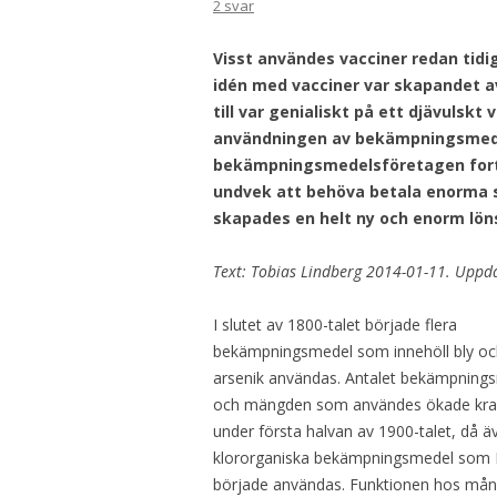
2 svar
Visst användes vacciner redan tidi
idén med vacciner var skapandet av
till var genialiskt på ett djävulsk
användningen av bekämpningsmedel
bekämpningsmedelsföretagen fortsä
undvek att behöva betala enorma 
skapades en helt ny och enorm lö
Text: Tobias Lindberg 2014-01-11. Uppd
I slutet av 1800-talet började flera
bekämpningsmedel som innehöll bly oc
arsenik användas. Antalet bekämpning
och mängden som användes ökade kraf
under första halvan av 1900-talet, då ä
klororganiska bekämpningsmedel som
började användas. Funktionen hos mån