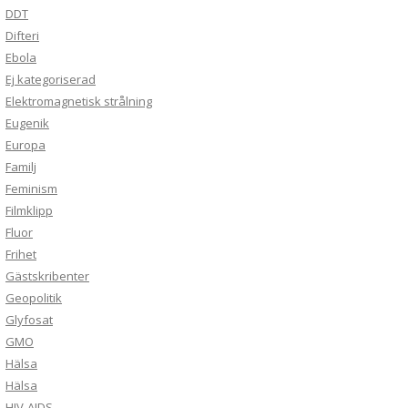
DDT
Difteri
Ebola
Ej kategoriserad
Elektromagnetisk strålning
Eugenik
Europa
Familj
Feminism
Filmklipp
Fluor
Frihet
Gästskribenter
Geopolitik
Glyfosat
GMO
Hälsa
Hälsa
HIV-AIDS