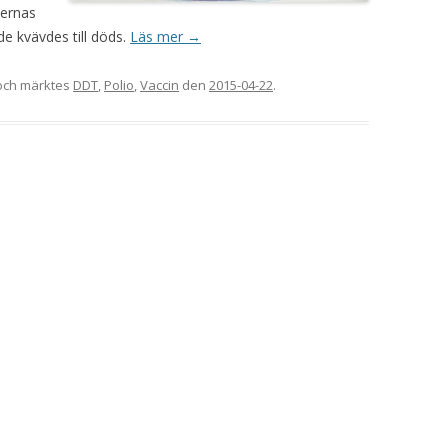
ternas
e kvävdes till döds.
Läs mer
→
ch märktes
DDT
,
Polio
,
Vaccin
den
2015-04-22
.