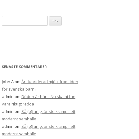
Sök
efter:
SENASTE KOMMENTARER
John A
om
Är fluoriderad mjölk framtiden
för svenska barn?
admin
om
Döden är här – Nu ska ni fan
vara riktigt rädda
admin
om
Så (o)farligt är stelkramp i ett
modernt samhälle
admin
om
Så (o)farligt är stelkramp i ett
modernt samhälle