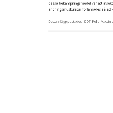
dessa bekämpningsmedel var att insek
andningsmuskulatur förlamades så att d
Detta inlägg postades i
DDT
,
Polio
,
Vaccin
o