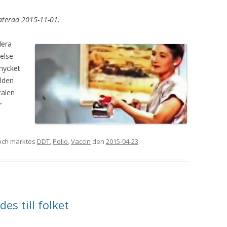
aterad 2015-11-01.
lera
telse
 mycket
lden
talen
r
ch märktes
DDT
,
Polio
,
Vaccin
den
2015-04-23
.
es till folket