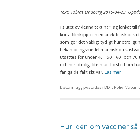
Text: Tobias Lindberg 2015-04-23. Uppd
I slutet av denna text har jag länkat till f
korta filmklipp och en anekdotisk berät
som gör det väldigt tydligt hur otroligt
bekämpningsmedel människor i västvär
utsattes för under 40-, 50-, 60- och 70-
och hur otroligt lite man förstod om hu
farliga de faktiskt var.
Läs mer
→
Detta inlägg postades i
DDT
,
Polio
,
Vaccin
o
Hur idén om vacciner såld