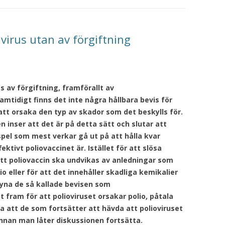
 virus utan av förgiftning
s av förgiftning, framförallt av
idigt finns det inte några hållbara bevis för
att orsaka den typ av skador som det beskylls för.
n inser att det är på detta sätt och slutar att
pel som mest verkar gå ut på att hålla kvar
ektivt poliovaccinet är. Istället för att slösa
tt poliovaccin ska undvikas av anledningar som
o eller för att det innehåller skadliga kemikalier
syna de så kallade bevisen som
t fram för att polioviruset orsakar polio, påtala
va att de som fortsätter att hävda att polioviruset
innan man låter diskussionen fortsätta.