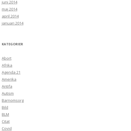
juni 2014
maj 2014
april 2014
januari 2014
KATEGORIER
Abort
Afrika
Agenda 21
Amerika
Antifa
Autism
Barnomsorg
Bild
BLM
Citat
Covid