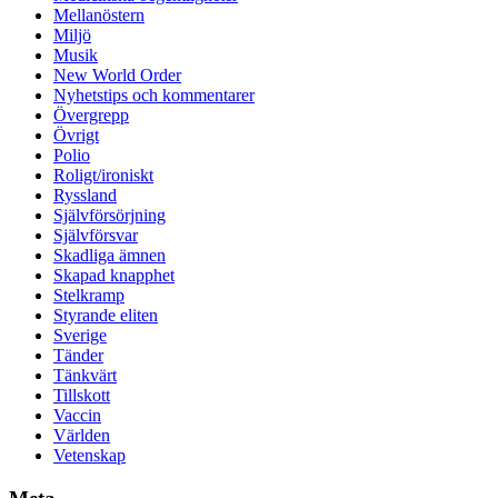
Mellanöstern
Miljö
Musik
New World Order
Nyhetstips och kommentarer
Övergrepp
Övrigt
Polio
Roligt/ironiskt
Ryssland
Självförsörjning
Självförsvar
Skadliga ämnen
Skapad knapphet
Stelkramp
Styrande eliten
Sverige
Tänder
Tänkvärt
Tillskott
Vaccin
Världen
Vetenskap