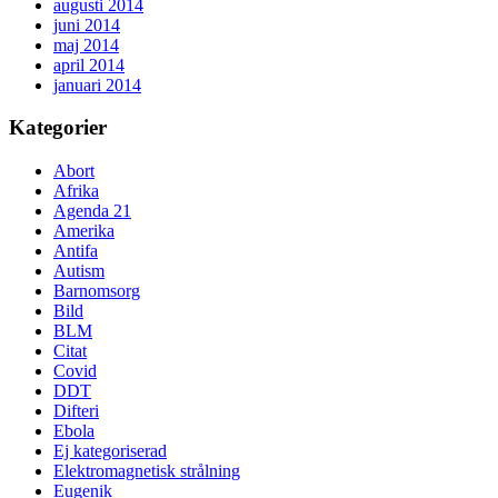
augusti 2014
juni 2014
maj 2014
april 2014
januari 2014
Kategorier
Abort
Afrika
Agenda 21
Amerika
Antifa
Autism
Barnomsorg
Bild
BLM
Citat
Covid
DDT
Difteri
Ebola
Ej kategoriserad
Elektromagnetisk strålning
Eugenik