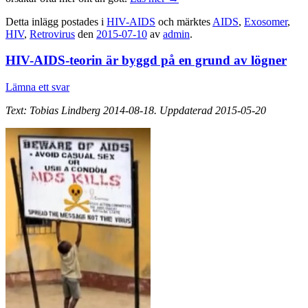
Detta inlägg postades i
HIV-AIDS
och märktes
AIDS
,
Exosomer
,
HIV
,
Retrovirus
den
2015-07-10
av
admin
.
HIV-AIDS-teorin är byggd på en grund av lögner
Lämna ett svar
Text: Tobias Lindberg 2014-08-18. Uppdaterad 2015-05-20