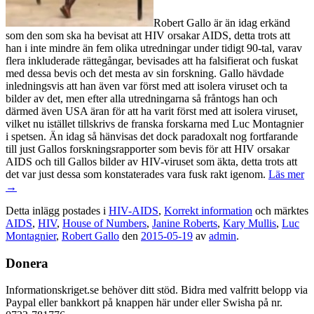
Robert Gallo är än idag erkänd
som den som ska ha bevisat att HIV orsakar AIDS, detta trots att
han i inte mindre än fem olika utredningar under tidigt 90-tal, varav
flera inkluderade rättegångar, bevisades att ha falsifierat och fuskat
med dessa bevis och det mesta av sin forskning. Gallo hävdade
inledningsvis att han även var först med att isolera viruset och ta
bilder av det, men efter alla utredningarna så fråntogs han och
därmed även USA äran för att ha varit först med att isolera viruset,
vilket nu istället tillskrivs de franska forskarna med Luc Montagnier
i spetsen. Än idag så hänvisas det dock paradoxalt nog fortfarande
till just Gallos forskningsrapporter som bevis för att HIV orsakar
AIDS och till Gallos bilder av HIV-viruset som äkta, detta trots att
det var just dessa som konstaterades vara fusk rakt igenom.
Läs mer
→
Detta inlägg postades i
HIV-AIDS
,
Korrekt information
och märktes
AIDS
,
HIV
,
House of Numbers
,
Janine Roberts
,
Kary Mullis
,
Luc
Montagnier
,
Robert Gallo
den
2015-05-19
av
admin
.
Donera
Informationskriget.se behöver ditt stöd. Bidra med valfritt belopp via
Paypal eller bankkort på knappen här under eller Swisha på nr.