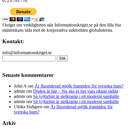
0723-781776.
I kriget om verkligheten står Informationskriget.se på den lilla fria
människans sida mot de korporativa auktoritära globalisterna.
Kontakt:
info@informationskriget.se
Sök
efter:
Senaste kommentarer
John A
om
Är fluoriderad mjölk framtiden för svenska barn?
admin
om
Döden är här – Nu ska ni fan vara riktigt rädda
admin
om
Så (o)farligt är stelkramp i ett modernt samhälle
admin
om
Så (o)farligt är stelkramp i ett modernt samhälle
Ulrika Hallgren
om
Är fluoriderad mjölk framtiden för
svenska barn?
Arkiv