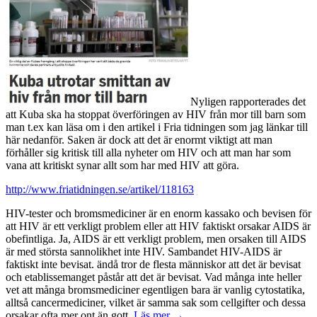
Nyligen rapporterades det
att Kuba ska ha stoppat överföringen av HIV från mor till barn som
man t.ex kan läsa om i den artikel i Fria tidningen som jag länkar till
här nedanför. Saken är dock att det är enormt viktigt att man
förhåller sig kritisk till alla nyheter om HIV och att man har som
vana att kritiskt synar allt som har med HIV att göra.
http://www.friatidningen.se/artikel/118163
HIV-tester och bromsmediciner är en enorm kassako och bevisen för
att HIV är ett verkligt problem eller att HIV faktiskt orsakar AIDS är
obefintliga. Ja, AIDS är ett verkligt problem, men orsaken till AIDS
är med största sannolikhet inte HIV. Sambandet HIV-AIDS är
faktiskt inte bevisat. ändå tror de flesta människor att det är bevisat
och etablissemanget påstår att det är bevisat. Vad många inte heller
vet att många bromsmediciner egentligen bara är vanlig cytostatika,
alltså cancermediciner, vilket är samma sak som cellgifter och dessa
orsakar ofta mer ont än gott.
Läs mer
→