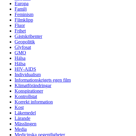
Europa
Familj
Feminism
Filmklipp
Fluor
Frihet
Gästskribenter
Geopolitik
Glyfosat
GMO
Hälsa
Hälsa
HIV-AIDS
Individualism
Informationskrigets egen film
Klimatförändringar
Konspirationer
Kontrollstat
Korrekt information
Kost
Läkemedel
Lärande
Mässlingen
Media
Medicinska oegentligheter