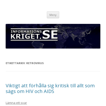
Informationskriget.se
Hoppa
Meny
till
innehåll
ETIKETTARKIV:
RETROVIRUS
Viktigt att förhålla sig kritisk till allt som
sägs om HIV och AIDS
Lämna ett svar