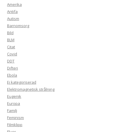
Amerika
Antifa
Autism
Barnomsorg
Bild
BLM
Citat
Covid
DDT
Difteri
Ebola
Ej kategoriserad
Elektromagnetisk strålning
Eugenik
Europa
Familj
Feminism
Filmklipp
Fluor