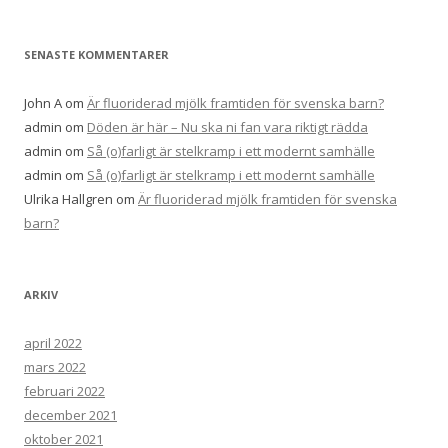
SENASTE KOMMENTARER
John A
om
Är fluoriderad mjölk framtiden för svenska barn?
admin
om
Döden är här – Nu ska ni fan vara riktigt rädda
admin
om
Så (o)farligt är stelkramp i ett modernt samhälle
admin
om
Så (o)farligt är stelkramp i ett modernt samhälle
Ulrika Hallgren
om
Är fluoriderad mjölk framtiden för svenska
barn?
ARKIV
april 2022
mars 2022
februari 2022
december 2021
oktober 2021