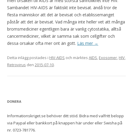
men orsaken till AIDS är med största sannolikhet inte HIV.
Sambandet HIV-AIDS är faktiskt inte bevisat. ändå tror de
flesta människor att det är bevisat och etablissemanget
påstår att det är bevisat. Vad många inte heller vet att många
bromsmediciner egentligen bara är vanlig cytostatika, alltså
cancermediciner, vilket är samma sak som cellgifter och
dessa orsakar ofta mer ont än gott.
Läs mer
→
Detta inlägg postades i
HIV-AIDS
och märktes
AIDS
,
Exosomer
,
HIV
,
Retrovirus
den
2015-07-10
.
DONERA
Informationskriget.se behöver ditt stöd. Bidra med valfritt belopp
via Paypal eller bankkort på knappen här under eller Swisha på
nr. 0723-781776.