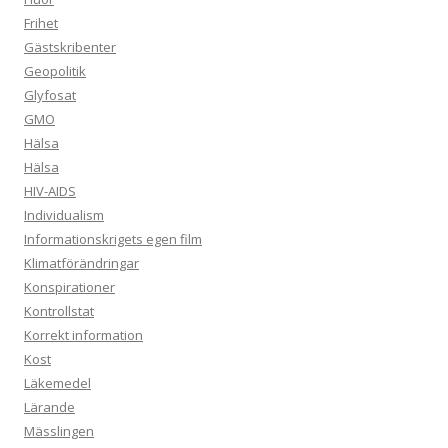
Frihet
Gästskribenter
Geopolitik
Glyfosat
GMO
Hälsa
Hälsa
HIV-AIDS
Individualism
Informationskrigets egen film
Klimatförändringar
Konspirationer
Kontrollstat
Korrekt information
Kost
Läkemedel
Lärande
Mässlingen