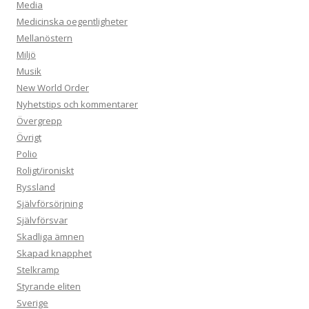
Media
Medicinska oegentligheter
Mellanöstern
Miljö
Musik
New World Order
Nyhetstips och kommentarer
Övergrepp
Övrigt
Polio
Roligt/ironiskt
Ryssland
Självförsörjning
Självförsvar
Skadliga ämnen
Skapad knapphet
Stelkramp
Styrande eliten
Sverige