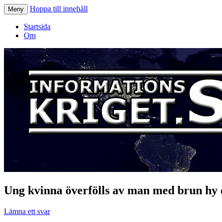
Hoppa till innehåll
Meny
Informationskriget.se
Startsida
Om
Ung kvinna överfölls av man med brun hy 
Lämna ett svar