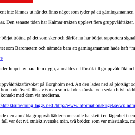
nt inte lämnas ut när det finns något som tyder på att gärningsmannen 
. Den senaste tiden har Kalmar-trakten upplevt flera gruppvåldtäkter, vå
 börjat tröttna på det som sker och därför nu har börjat rapportera sign
ntet som Barometern och nämnde bara att gärningsmannen hade haft “m
d/
under loppet av bara fem dygn, anmäldes ett försök till gruppvåldtäkt o
pvåldtäktsförsöket på Borgholm ned. Att den lades ned så plötsligt och
att hon hade överfallits av 6 män som talade skånska och sedan blivit 
få kontakt med dem via medierna.
-valdtaktsutredning-laggs-ned-/http://www.informationskriget.se/wp-a
de den anmälda gruppvåldtäkter som skulle ha skett i en lägenhet i cent
 fall var det två etniskt svenska män, två bröder, som var misstänkta, m