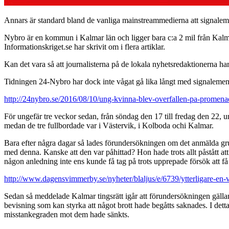
Annars är standard bland de vanliga mainstreammedierna att signaleme
Nybro är en kommun i Kalmar län och ligger bara c:a 2 mil från Kalmar
Informationskriget.se har skrivit om i flera artiklar.
Kan det vara så att journalisterna på de lokala nyhetsredaktionerna har
Tidningen 24-Nybro har dock inte vågat gå lika långt med signaleme
http://24nybro.se/2016/08/10/ung-kvinna-blev-overfallen-pa-promena
För ungefär tre veckor sedan, från söndag den 17 till fredag den 22, 
medan de tre fullbordade var i Västervik, i Kolboda ochi Kalmar.
Bara efter några dagar så lades förundersökningen om det anmälda grup
med denna. Kanske att den var påhittad? Hon hade trots allt påstått 
någon anledning inte ens kunde få tag på trots upprepade försök att 
http://www.dagensvimmerby.se/nyheter/blaljus/e/6739/ytterligare-en
Sedan så meddelade Kalmar tingsrätt igår att förundersökningen gällan
bevisning som kan styrka att något brott hade begåtts saknades. I detta
misstankegraden mot dem hade sänkts.