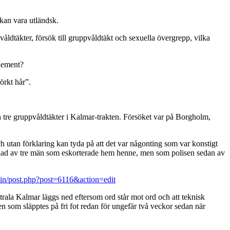
kan vara utländsk.
ldtäkter, försök till gruppvåldtäkt och sexuella övergrepp, vilka
alement?
örkt hår”.
ch tre gruppvåldtäkter i Kalmar-trakten. Försöket var på Borgholm,
 utan förklaring kan tyda på att det var någonting som var konstigt
räddad av tre män som eskorterade hem henne, men som polisen sedan av
dmin/post.php?post=6116&action=edit
rala Kalmar läggs ned eftersom ord står mot ord och att teknisk
en som släpptes på fri fot redan för ungefär två veckor sedan när