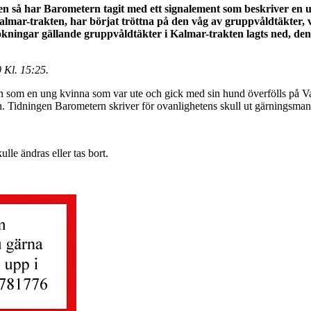
len så har Barometern tagit med ett signalement som beskriver en u
 i Kalmar-trakten, har börjat tröttna på den våg av gruppvåldtäkte
ökningar gällande gruppvåldtäkter i Kalmar-trakten lagts ned, de
 Kl. 15:25.
n som en ung kvinna som var ute och gick med sin hund överfölls på Va
en. Tidningen Barometern skriver för ovanlighetens skull ut gärningsma
lle ändras eller tas bort.