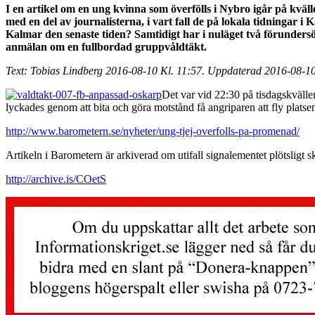
I en artikel om en ung kvinna som överfölls i Nybro igår på kväl
med en del av journalisterna, i vart fall de på lokala tidningar
Kalmar den senaste tiden? Samtidigt har i nuläget två förunders
anmälan om en fullbordad gruppvåldtäkt.
Text: Tobias Lindberg 2016-08-10 Kl. 11:57. Uppdaterad 2016-08-10
Det var vid 22:30 på tisdagskvälle
lyckades genom att bita och göra motstånd få angriparen att fly plats
http://www.barometern.se/nyheter/ung-tjej-overfolls-pa-promenad/
Artikeln i Barometern är arkiverad om utifall signalementet plötsligt sku
http://archive.is/COetS