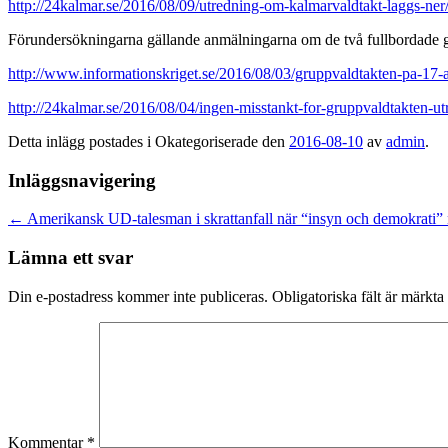
http://24kalmar.se/2016/08/09/utredning-om-kalmarvaldtakt-laggs-ner
Förundersökningarna gällande anmälningarna om de två fullbordade gr
http://www.informationskriget.se/2016/08/03/gruppvaldtakten-pa-17-
http://24kalmar.se/2016/08/04/ingen-misstankt-for-gruppvaldtakten-ut
Detta inlägg postades i Okategoriserade den
2016-08-10
av
admin
.
Inläggsnavigering
←
Amerikansk UD-talesman i skrattanfall när “insyn och demokrati”
Lämna ett svar
Din e-postadress kommer inte publiceras.
Obligatoriska fält är märkta
Kommentar
*