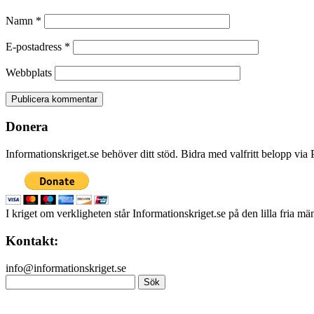
Namn
*
E-postadress
*
Webbplats
Donera
Informationskriget.se behöver ditt stöd. Bidra med valfritt belopp vi
I kriget om verkligheten står Informationskriget.se på den lilla fria m
Kontakt:
info@informationskriget.se
Sök
efter: