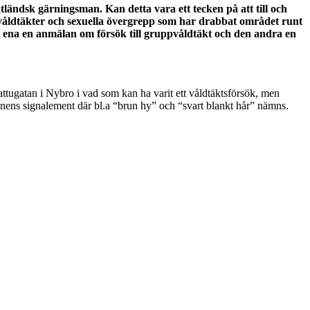
tländsk gärningsman. Kan detta vara ett tecken på att till och
r, våldtäkter och sexuella övergrepp som har drabbat området runt
n ena en anmälan om försök till gruppvåldtäkt och den andra en
ttugatan i Nybro i vad som kan ha varit ett våldtäktsförsök, men
nnens signalement där bl.a “brun hy” och “svart blankt hår” nämns.