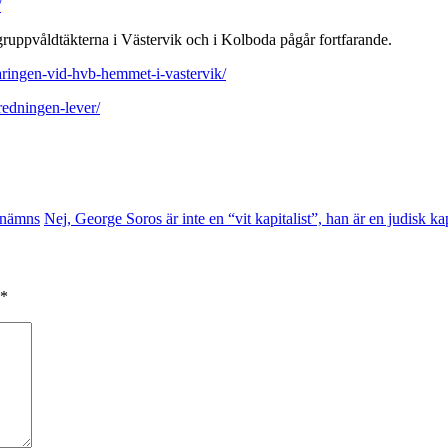
/
uppvåldtäkterna i Västervik och i Kolboda pågår fortfarande.
aringen-vid-hvb-hemmet-i-vastervik/
redningen-lever/
 nämns
Nej, George Soros är inte en “vit kapitalist”, han är en judisk kap
*