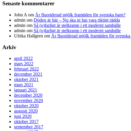
Senaste kommentarer
John A
om
Är fluoriderad mjölk framtiden för svenska barn?
admin
om
Döden är här – Nu ska ni fan vara riktigt rädda
admin
om
Så (o)farligt är stelkramp i ett modernt samhälle
admin
om
Så (o)farligt är stelkramp i ett modernt samhälle
Ulrika Hallgren
om
Är fluoriderad mjölk framtiden för svenska
Arkiv
april 2022
mars 2022
februari 2022
december 2021
oktober 2021
mars 2021
januari 2021
december 2020
november 2020
oktober 2020
augusti 2020
juni 2020
oktober 2017
september 2017