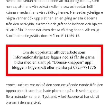
henne och sedan hindrade henne att klä på sig för att, som
han sa, att hans vän också skulle ha sex och sedan höll i
kvinnan medan hans vän våldtog henne. När sedan ytterligare
några vänner dök upp slet han än en gång av alla kläderna
från den nedkylda, skrämda och gråtande kvinnan och hjälpte
till att hålla i henne när även dessa våldtog henne. Allt enligt
Stockholms tingsrätts dom Mål nr: B 11469-15.
Yonés Hachimi
var också den som omgående rymde från den
öppna anstalt som han hade placerats på och sedan greps
flera månader senare i Tyskland, vilket Exponerat har skrivit
bra om i denna artikel: