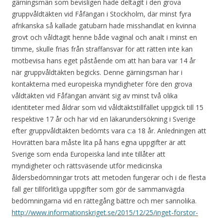
gärningsmän som bevisligen hade deltagit i den grova
gruppvåldtäkten vid Fåfängan i Stockholm, där minst fyra
afrikanska så kallade gatubarn hade misshandlat en kvinna
grovt och våldtagit henne både vaginal och analt i minst en
timme, skulle frias från straffansvar för att rätten inte kan
motbevisa hans eget påstående om att han bara var 14 år
när gruppvåldtäkten begicks. Denne gärningsman har i
kontakterna med europeiska myndigheter före den grova
våldtäkten vid Fåfängan använt sig av minst två olika
identiteter med åldrar som vid våldtäktstillfället uppgick till 15
respektive 17 år och har vid en läkarundersökning i Sverige
efter gruppvåldtäkten bedömts vara c:a 18 år. Anledningen att
Hovrätten bara måste lita på hans egna uppgifter är att
Sverige som enda Europeiska land inte tillåter att
myndigheter och rättsväsende utför medicinska
åldersbedömningar trots att metoden fungerar och i de flesta
fall ger tillförlitliga uppgifter som gör de sammanvägda
bedömningarna vid en rättegång bättre och mer sannolika.
http://www.informationskriget.se/2015/12/25/inget-forstor-