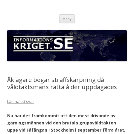
Informationskriget.se
Hoppa
Meny
till
innehåll
Åklagare begär straffskärpning då
våldtäktsmans rätta ålder uppdagades
Lämna ett svar
Nu har det framkommit
att den mest drivande av
gärningsmännen vid den brutala gruppvåldtäkten
uppe vid Fåfängan i Stockholm i september förra året,