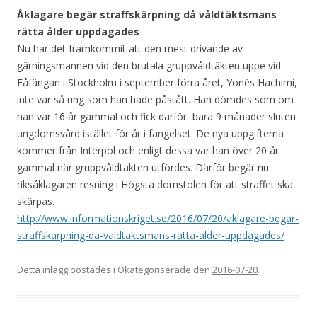
Åklagare begär straffskärpning då våldtäktsmans
rätta ålder uppdagades
Nu har det framkommit
att den mest drivande av
gärningsmännen vid den brutala gruppvåldtäkten uppe vid
Fåfängan i Stockholm i september förra året, Yonés Hachimi,
inte var så ung som han hade påstått. Han dömdes som om
han var 16 år gammal och fick därför bara 9 månader sluten
ungdomsvård istället för år i fängelset. De nya uppgifterna
kommer från Interpol och enligt dessa var han över 20 år
gammal när gruppvåldtäkten utfördes. Därför begär nu
riksåklagaren resning i Högsta domstolen för att straffet ska
skärpas.
http://www.informationskriget.se/2016/07/20/aklagare-begar-
straffskarpning-da-valdtaktsmans-ratta-alder-uppdagades/
Detta inlägg postades i Okategoriserade den
2016-07-20
.