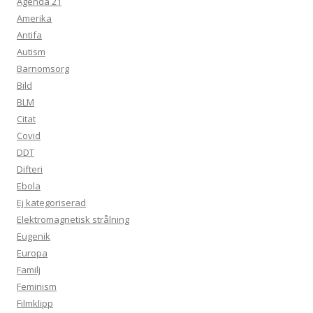
Agenda 21
Amerika
Antifa
Autism
Barnomsorg
Bild
BLM
Citat
Covid
DDT
Difteri
Ebola
Ej kategoriserad
Elektromagnetisk strålning
Eugenik
Europa
Familj
Feminism
Filmklipp