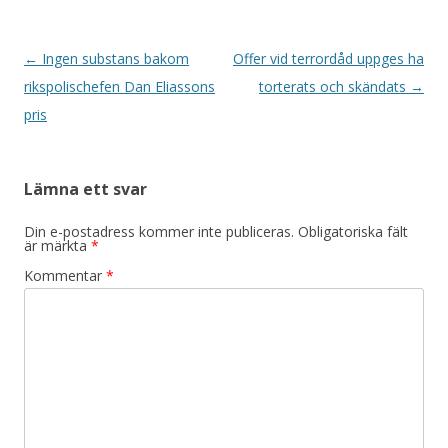
Inläggsnavigering
←
Ingen substans bakom
Offer vid terrordåd uppges ha
rikspolischefen Dan Eliassons
torterats och skändats
→
pris
Lämna ett svar
Din e-postadress kommer inte publiceras.
Obligatoriska fält
är märkta
*
Kommentar
*