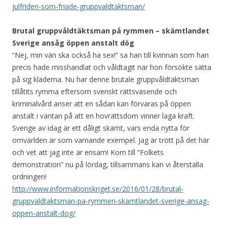
julfriden-som-friade-gruppvaldtaktsman/
Brutal gruppvåldtäktsman på rymmen – skämtlandet
Sverige ansåg öppen anstalt dög
“Nej, min vän ska också ha sex!” sa han till kvinnan som han
precis hade misshandlat och våldtagit när hon försökte sätta
på sig kläderna. Nu har denne brutale gruppvåldtäktsman
tillåtits rymma eftersom svenskt rättsväsende och
kriminalvård anser att en sådan kan förvaras på öppen
anstalt i väntan på att en hovrättsdom vinner laga kraft.
Sverige av idag är ett dåligt skämt, vars enda nytta för
omvärlden är som varnande exempel. Jag är trött på det här
och vet att jag inte är ensam! Kom till “Folkets
demonstration” nu på lördag, tillsammans kan vi återställa
ordningen!
http://www.informationskriget.se/2016/01/28/brutal-
gruppvaldtaktsman-pa-rymmen-skamtlandet-sverige-ansag-
oppen-anstalt-dog/