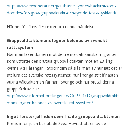
http://www.exponerat.net/gatubarnet-yones-hachimi-som-
domdes-for-grov-gruppvaldtakt-och-rymde-fast-i-tyskland/
Här nedför finns fler texter om denna händelse:
Gruppvåldtäktsmäns lögner belönas av svenskt
rättssystem
När man läser domen mot de tre nordafrikanska migranter
som utförde den brutala gruppvåldtäkten mot en 23-årig
kvinna vid Fåfängan i Stockholm så slås man av hur lätt det är
att lura det svenska rättssystemet, hur lindriga straff nästan
vuxna våldtäktsmän får här i Sverige och hur brutal denna
gruppvåldtäkt var.
http://www.informationskriget.se/2015/11/12/gruppvaldtakts
mans-logner-belonas-av-svenskt-rattssystem/
Inget förstör julfriden som friade gruppvåldtäktsmän
Precis inför julen beslutade Svea Hovrätt att en av de