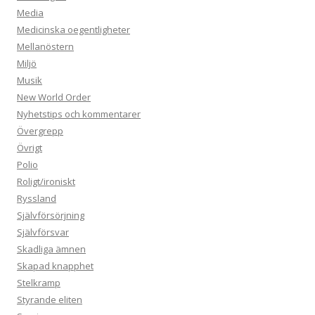
Media
Medicinska oegentligheter
Mellanöstern
Miljö
Musik
New World Order
Nyhetstips och kommentarer
Övergrepp
Övrigt
Polio
Roligt/ironiskt
Ryssland
Självförsörjning
Självförsvar
Skadliga ämnen
Skapad knapphet
Stelkramp
Styrande eliten