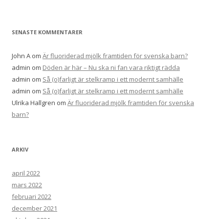
f
t
e
SENASTE KOMMENTARER
r
:
John A
om
Är fluoriderad mjölk framtiden för svenska barn?
admin
om
Döden är här – Nu ska ni fan vara riktigt rädda
admin
om
Så (o)farligt är stelkramp i ett modernt samhälle
admin
om
Så (o)farligt är stelkramp i ett modernt samhälle
Ulrika Hallgren
om
Är fluoriderad mjölk framtiden för svenska
barn?
ARKIV
april 2022
mars 2022
februari 2022
december 2021