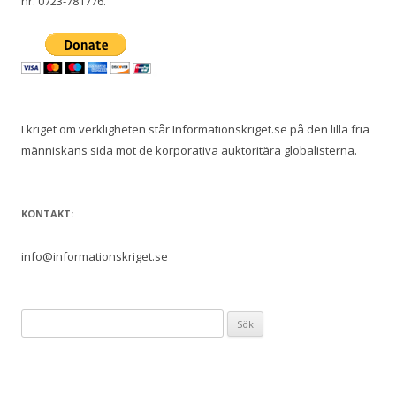
nr. 0723-781776.
I kriget om verkligheten står Informationskriget.se på den lilla fria
människans sida mot de korporativa auktoritära globalisterna.
KONTAKT:
info@informationskriget.se
S
ö
k
e