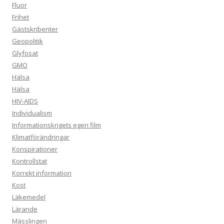
Fluor
Frihet
Gästskribenter
Geopolitik
Glyfosat
GMO
Hälsa
Hälsa
HIV-AIDS
Individualism
Informationskrigets egen film
Klimatförändringar
Konspirationer
Kontrollstat
Korrekt information
Kost
Läkemedel
Lärande
Mässlingen