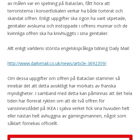
av målen var en spelning på Bataclan, fått höra att
terroristerna i konsertlokalen verkar ha både torterat och
skändat offren. Enligt uppgifter ska ögon ha varit utpetade,
genitalier avskurna och instoppade i offrens munnar och de
kvinnliga offren ska ha knivhuggits i sina genitalier.
Allt enligt världens största engelskspråkiga tidning Daily Mail:
http://www.dailymail.co.uk/news/article-3692359/
Om dessa uppgifter om offren på Bataclan stämmer så
innebär det att detta avsiktligt har mörkats av franska
myndigheter. I samband med detta kan påminnas att det hela
tiden har florerat rykten om att de två offren för
vansinnesdådet på IKEA i själva verket fick sina huvuden helt
eller nästan helt avhuggna av gärningsmannen, något som
såklart förnekas officiellt.