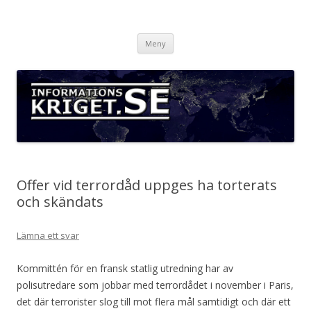
Informationskriget.se
Hoppa
Meny
till
innehåll
Offer vid terrordåd uppges ha torterats
och skändats
Lämna ett svar
Kommittén för en fransk statlig utredning har av
polisutredare som jobbar med terrordådet i november i Paris,
det där terrorister slog till mot flera mål samtidigt och där ett