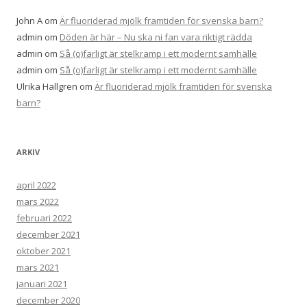
:
John A
om
Är fluoriderad mjölk framtiden för svenska barn?
admin
om
Döden är här – Nu ska ni fan vara riktigt rädda
admin
om
Så (o)farligt är stelkramp i ett modernt samhälle
admin
om
Så (o)farligt är stelkramp i ett modernt samhälle
Ulrika Hallgren
om
Är fluoriderad mjölk framtiden för svenska
barn?
ARKIV
april 2022
mars 2022
februari 2022
december 2021
oktober 2021
mars 2021
januari 2021
december 2020