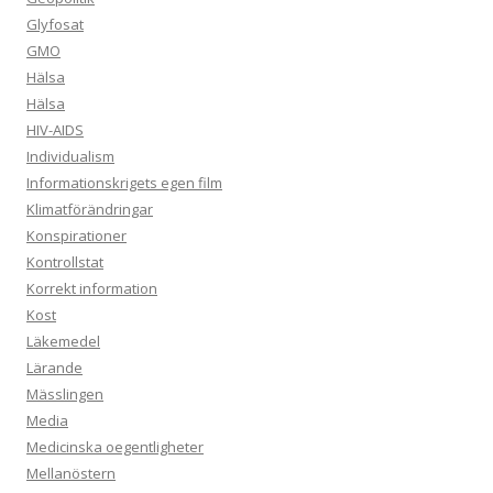
Glyfosat
GMO
Hälsa
Hälsa
HIV-AIDS
Individualism
Informationskrigets egen film
Klimatförändringar
Konspirationer
Kontrollstat
Korrekt information
Kost
Läkemedel
Lärande
Mässlingen
Media
Medicinska oegentligheter
Mellanöstern