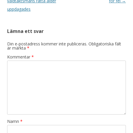
våldtäktsmans rätta ålder
för fel
→
uppdagades
Lämna ett svar
Din e-postadress kommer inte publiceras.
Obligatoriska fält
är märkta
*
Kommentar
*
Namn
*