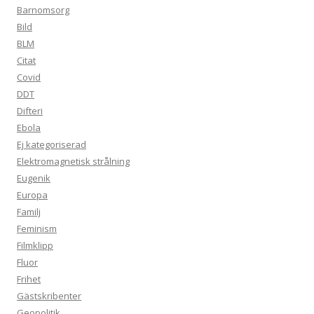
Barnomsorg
Bild
BLM
Citat
Covid
DDT
Difteri
Ebola
Ej kategoriserad
Elektromagnetisk strålning
Eugenik
Europa
Familj
Feminism
Filmklipp
Fluor
Frihet
Gästskribenter
Geopolitik