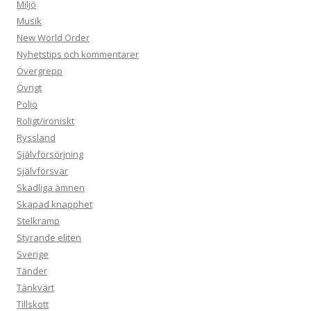
Miljö
Musik
New World Order
Nyhetstips och kommentarer
Övergrepp
Övrigt
Polio
Roligt/ironiskt
Ryssland
Självförsörjning
Självförsvar
Skadliga ämnen
Skapad knapphet
Stelkramp
Styrande eliten
Sverige
Tänder
Tänkvärt
Tillskott