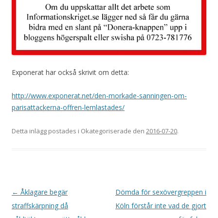
Exponerat har också skrivit om detta:
http://www.exponerat.net/den-morkade-sanningen-om-
parisattackerna-offren-lemlastades/
Detta inlägg postades i Okategoriserade den
2016-07-20
.
Inläggsnavigering
←
Åklagare begär
Dömda för sexövergreppen i
straffskärpning då
Köln förstår inte vad de gjort