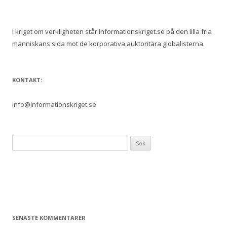
I kriget om verkligheten står Informationskriget.se på den lilla fria
människans sida mot de korporativa auktoritära globalisterna.
KONTAKT:
info@informationskriget.se
S
ö
k
e
f
t
e
SENASTE KOMMENTARER
r