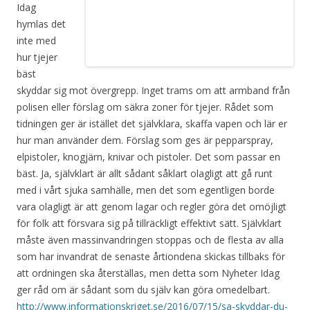
Idag
hymlas det
inte med
hur tjejer
bäst
skyddar sig mot övergrepp. Inget trams om att armband från
polisen eller förslag om säkra zoner för tjejer. Rådet som
tidningen ger är istället det självklara, skaffa vapen och lär er
hur man använder dem. Förslag som ges är pepparspray,
elpistoler, knogjärn, knivar och pistoler. Det som passar en
bäst. Ja, självklart är allt sådant såklart olagligt att gå runt
med i vårt sjuka samhälle, men det som egentligen borde
vara olagligt är att genom lagar och regler göra det omöjligt
för folk att försvara sig på tillräckligt effektivt sätt. Självklart
måste även massinvandringen stoppas och de flesta av alla
som har invandrat de senaste årtiondena skickas tillbaks för
att ordningen ska återställas, men detta som Nyheter Idag
ger råd om är sådant som du själv kan göra omedelbart.
http://www.informationskriget.se/2016/07/15/sa-skyddar-du-