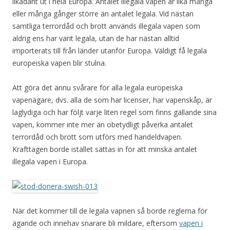
likadant ut i hela Europa. Antalet illegala vapen är lika många
eller många gånger större än antalet legala. Vid nästan
samtliga terrordåd och brott används illegala vapen som
aldrig ens har varit legala, utan de har nästan alltid
importerats till från länder utanför Europa. Väldigt få legala
europeiska vapen blir stulna.
Att göra det ännu svårare för alla legala europeiska
vapenägare, dvs. alla de som har licenser, har vapenskåp, är
laglydiga och har följt varje liten regel som finns gällande sina
vapen, kommer inte mer än obetydligt påverka antalet
terrordåd och brott som utförs med handeldvapen.
Krafttagen borde istället sättas in för att minska antalet
illegala vapen i Europa.
När det kommer till de legala vapnen så borde reglerna för
ägande och innehav snarare bli mildare, eftersom
vapen i