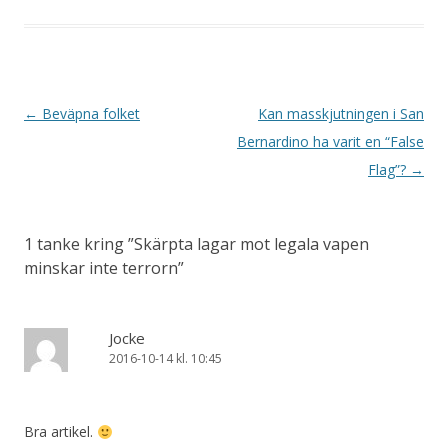
Inläggsnavigering
←
Beväpna folket
Kan masskjutningen i San
Bernardino ha varit en “False
Flag”?
→
1 tanke kring ”
Skärpta lagar mot legala vapen
minskar inte terrorn
”
Jocke
2016-10-14 kl. 10:45
Bra artikel.