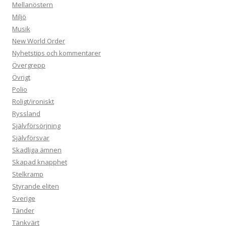
Mellanöstern
Miljö
Musik
New World Order
Nyhetstips och kommentarer
Övergrepp
Övrigt
Polio
Roligt/ironiskt
Ryssland
Självförsörjning
Självförsvar
Skadliga ämnen
Skapad knapphet
Stelkramp
Styrande eliten
Sverige
Tänder
Tänkvärt