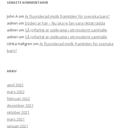
SENASTE KOMMENTARER
John A
om
Är fluoriderad mjölk framtiden för svenska barn?
admin
om
Döden är här – Nu ska ni fan vara riktigt rädda
admin
om
Så (o)farligt är stelkramp i ett modernt samhälle
admin
om
Så (o)farligt är stelkramp i ett modernt samhälle
Ulrika Hallgren
om
Är fluoriderad mjölk framtiden för svenska
barn?
ARKIV
april 2022
mars 2022
februari 2022
december 2021
oktober 2021
mars 2021
januari 2021