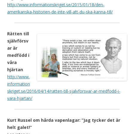
http://www.informationskriget.se/2015/01/18/den-
amerikanska-historien-de-inte-vill-att-du-ska-kanna-till/
Rätten till
självförsv
ar är
medfödd i
våra
hjärtan
http://www.
information
skriget.se/2016/04/14/ratten-till-sjalvforsvar-ar-medfodd-i-
vara-hjartan/
Kurt Russel om hårda vapenlagar: ”Jag tycker det är
helt galet!”