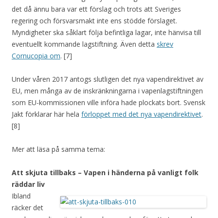
det då ännu bara var ett förslag och trots att Sveriges
regering och försvarsmakt inte ens stödde förslaget.
Myndigheter ska såklart följa befintliga lagar, inte hänvisa till
eventuellt kommande lagstiftning. Även detta
skrev
Cornucopia om
. [7]
Under våren 2017 antogs slutligen det nya vapendirektivet av
EU, men många av de inskränkningarna i vapenlagstiftningen
som EU-kommissionen ville införa hade plockats bort. Svensk
Jakt förklarar här hela
förloppet med det nya vapendirektivet
.
[8]
Mer att läsa på samma tema:
Att skjuta tillbaks – Vapen i händerna på vanligt folk
räddar liv
Ibland
räcker det