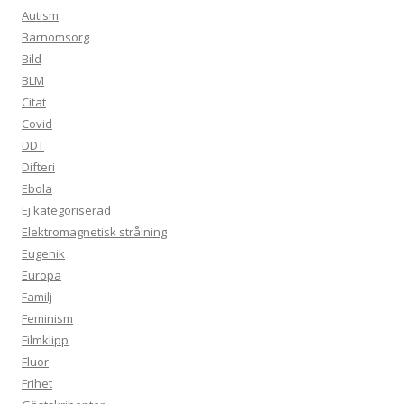
Autism
Barnomsorg
Bild
BLM
Citat
Covid
DDT
Difteri
Ebola
Ej kategoriserad
Elektromagnetisk strålning
Eugenik
Europa
Familj
Feminism
Filmklipp
Fluor
Frihet