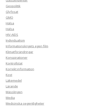
Gästskribenter
Geopolitik
Glyfosat
GMO
Hälsa
Hälsa
HIV-AIDS
Individualism
Informationskrigets egen film
Klimatförändringar
Konspirationer
Kontrollstat
Korrekt information
Kost
Läkemedel
Lärande
Mässlingen
Media
Medicinska oegentligheter