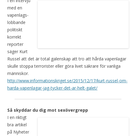
I en intervju
med en
vapenlags-
lobbande
politiskt
korrekt
reporter
säger Kurt
Russel att det är total galenskap att tro att hårda vapenlagar
skulle stoppa terrorister eller göra livet säkrare för vanliga
människor.
http://www.informationskriget.se/2015/12/17/kurt-russel-om-
harda-vapenlagar-jag-tycker-det-ar-helt-galet/
Så skyddar du dig mot sexövergrepp
I en riktigt
bra artikel
på Nyheter