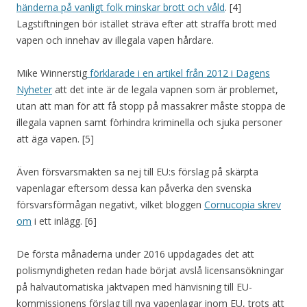
händerna på vanligt folk minskar brott och våld
. [4]
Lagstiftningen bör istället sträva efter att straffa brott med
vapen och innehav av illegala vapen hårdare.
Mike Winnerstig
förklarade i en artikel från 2012 i Dagens
Nyheter
att det inte är de legala vapnen som är problemet,
utan att man för att få stopp på massakrer måste stoppa de
illegala vapnen samt förhindra kriminella och sjuka personer
att äga vapen. [5]
Även försvarsmakten sa nej till EU:s förslag på skärpta
vapenlagar eftersom dessa kan påverka den svenska
försvarsförmågan negativt, vilket bloggen
Cornucopia skrev
om
i ett inlägg. [6]
De första månaderna under 2016 uppdagades det att
polismyndigheten redan hade börjat avslå licensansökningar
på halvautomatiska jaktvapen med hänvisning till EU-
kommissionens förslag till nya vapenlagar inom EU, trots att