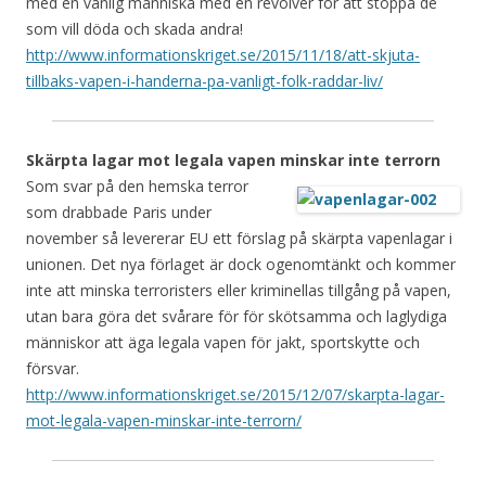
med en vanlig människa med en revolver för att stoppa de
som vill döda och skada andra!
http://www.informationskriget.se/2015/11/18/att-skjuta-
tillbaks-vapen-i-handerna-pa-vanligt-folk-raddar-liv/
Skärpta lagar mot legala vapen minskar inte terrorn
Som svar på den hemska terror
som drabbade Paris under
november så levererar EU ett förslag på skärpta vapenlagar i
unionen. Det nya förlaget är dock ogenomtänkt och kommer
inte att minska terroristers eller kriminellas tillgång på vapen,
utan bara göra det svårare för för skötsamma och laglydiga
människor att äga legala vapen för jakt, sportskytte och
försvar.
http://www.informationskriget.se/2015/12/07/skarpta-lagar-
mot-legala-vapen-minskar-inte-terrorn/