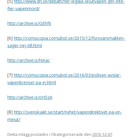
[5]
http://www.dn.se/debatt/fler-legala-skjutvapen-ger-inte-
fler-vapenmord/
http://archive.is/GEhf6
[6]
http://cornucopia.cornubot.se/2015/12/forsvarsmakten-
sager-nej-till.html
http://archive.is/hiKac
[7]
http://cornucopia.cornubot.se/2016/03/polisen-avslar-
vapenlicenser-pa-ej.html
http://archive.is/oH5zA
[8]
http://svenskjakt.se/start/nyhet/vapendirektivet-pa-en-
minut/
Detta inlägg postades i Okategoriserade den
2015-12-07
.