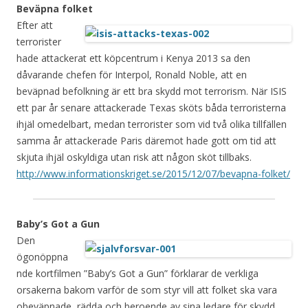
Beväpna folket
Efter att
terrorister
hade attackerat ett köpcentrum i Kenya 2013 sa den
dåvarande chefen för Interpol, Ronald Noble, att en
beväpnad befolkning är ett bra skydd mot terrorism. När ISIS
ett par år senare attackerade Texas sköts båda terroristerna
ihjäl omedelbart, medan terrorister som vid två olika tillfällen
samma år attackerade Paris däremot hade gott om tid att
skjuta ihjäl oskyldiga utan risk att någon sköt tillbaks.
http://www.informationskriget.se/2015/12/07/bevapna-folket/
Baby’s Got a Gun
Den
ögonöppna
nde kortfilmen ”Baby’s Got a Gun” förklarar de verkliga
orsakerna bakom varför de som styr vill att folket ska vara
obeväpnade, rädda och beroende av sina ledare för skydd