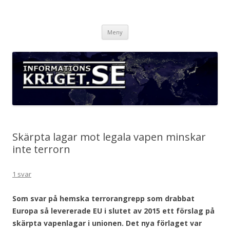
Informationskriget.se
Hoppa
Meny
till
innehåll
Skärpta lagar mot legala vapen minskar
inte terrorn
1 svar
Som svar på hemska terrorangrepp som drabbat
Europa så levererade EU i slutet av 2015 ett förslag på
skärpta vapenlagar i unionen. Det nya förlaget var