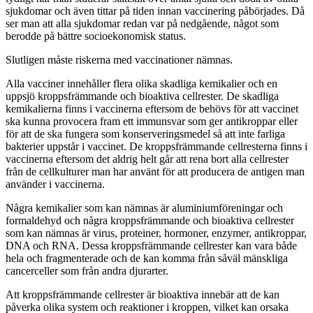
sjukdomar och även tittar på tiden innan vaccinering påbörjades. Då
ser man att alla sjukdomar redan var på nedgående, något som
berodde på bättre socioekonomisk status.
Slutligen måste riskerna med vaccinationer nämnas.
Alla vacciner innehåller flera olika skadliga kemikalier och en
uppsjö kroppsfrämmande och bioaktiva cellrester. De skadliga
kemikalierna finns i vaccinerna eftersom de behövs för att vaccinet
ska kunna provocera fram ett immunsvar som ger antikroppar eller
för att de ska fungera som konserveringsmedel så att inte farliga
bakterier uppstår i vaccinet. De kroppsfrämmande cellresterna finns i
vaccinerna eftersom det aldrig helt går att rena bort alla cellrester
från de cellkulturer man har använt för att producera de antigen man
använder i vaccinerna.
Några kemikalier som kan nämnas är aluminiumföreningar och
formaldehyd och några kroppsfrämmande och bioaktiva cellrester
som kan nämnas är virus, proteiner, hormoner, enzymer, antikroppar,
DNA och RNA. Dessa kroppsfrämmande cellrester kan vara både
hela och fragmenterade och de kan komma från såväl mänskliga
cancerceller som från andra djurarter.
Att kroppsfrämmande cellrester är bioaktiva innebär att de kan
påverka olika system och reaktioner i kroppen, vilket kan orsaka