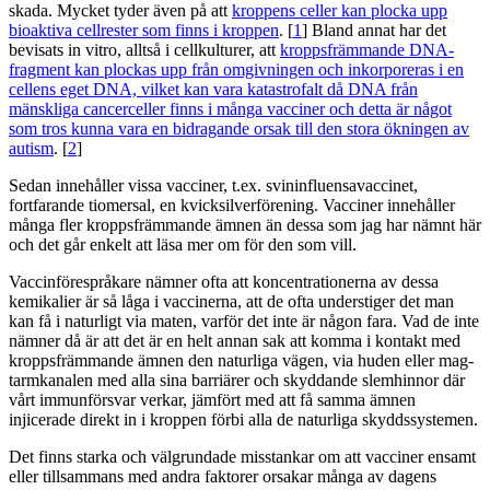
skada. Mycket tyder även på att
kroppens celler kan plocka upp
bioaktiva cellrester som finns i kroppen
. [
1
] Bland annat har det
bevisats in vitro, alltså i cellkulturer, att
kroppsfrämmande DNA-
fragment kan plockas upp från omgivningen och inkorporeras i en
cellens eget DNA, vilket kan vara katastrofalt då DNA från
mänskliga cancerceller finns i många vacciner och detta är något
som tros kunna vara en bidragande orsak till den stora ökningen av
autism
. [
2
]
Sedan innehåller vissa vacciner, t.ex. svininfluensavaccinet,
fortfarande tiomersal, en kvicksilverförening. Vacciner innehåller
många fler kroppsfrämmande ämnen än dessa som jag har nämnt här
och det går enkelt att läsa mer om för den som vill.
Vaccinförespråkare nämner ofta att koncentrationerna av dessa
kemikalier är så låga i vaccinerna, att de ofta understiger det man
kan få i naturligt via maten, varför det inte är någon fara. Vad de inte
nämner då är att det är en helt annan sak att komma i kontakt med
kroppsfrämmande ämnen den naturliga vägen, via huden eller mag-
tarmkanalen med alla sina barriärer och skyddande slemhinnor där
vårt immunförsvar verkar, jämfört med att få samma ämnen
injicerade direkt in i kroppen förbi alla de naturliga skyddssystemen.
Det finns starka och välgrundade misstankar om att vacciner ensamt
eller tillsammans med andra faktorer orsakar många av dagens