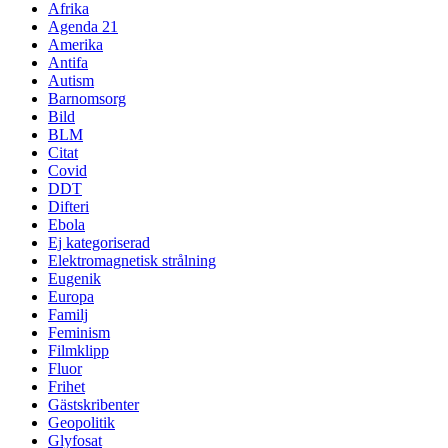
Afrika
Agenda 21
Amerika
Antifa
Autism
Barnomsorg
Bild
BLM
Citat
Covid
DDT
Difteri
Ebola
Ej kategoriserad
Elektromagnetisk strålning
Eugenik
Europa
Familj
Feminism
Filmklipp
Fluor
Frihet
Gästskribenter
Geopolitik
Glyfosat