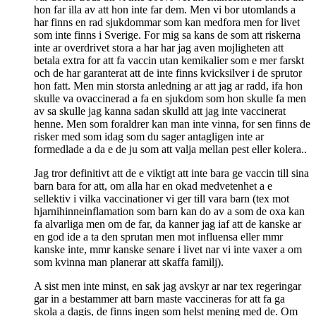
hon far illa av att hon inte far dem. Men vi bor utomlands a
har finns en rad sjukdommar som kan medfora men for livet
som inte finns i Sverige. For mig sa kans de som att riskerna
inte ar overdrivet stora a har har jag aven mojligheten att
betala extra for att fa vaccin utan kemikalier som e mer farskt
och de har garanterat att de inte finns kvicksilver i de sprutor
hon fatt. Men min storsta anledning ar att jag ar radd, ifa hon
skulle va ovaccinerad a fa en sjukdom som hon skulle fa men
av sa skulle jag kanna sadan skulld att jag inte vaccinerat
henne. Men som foraldrer kan man inte vinna, for sen finns de
risker med som idag som du sager antagligen inte ar
formedlade a da e de ju som att valja mellan pest eller kolera..
Jag tror definitivt att de e viktigt att inte bara ge vaccin till sina
barn bara for att, om alla har en okad medvetenhet a e
sellektiv i vilka vaccinationer vi ger till vara barn (tex mot
hjarnihinneinflamation som barn kan do av a som de oxa kan
fa alvarliga men om de far, da kanner jag iaf att de kanske ar
en god ide a ta den sprutan men mot influensa eller mmr
kanske inte, mmr kanske senare i livet nar vi inte vaxer a om
som kvinna man planerar att skaffa familj).
A sist men inte minst, en sak jag avskyr ar nar tex regeringar
gar in a bestammer att barn maste vaccineras for att fa ga
skola a dagis, de finns ingen som helst mening med de. Om