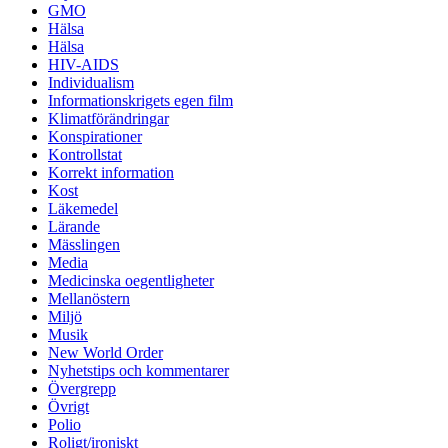
GMO
Hälsa
Hälsa
HIV-AIDS
Individualism
Informationskrigets egen film
Klimatförändringar
Konspirationer
Kontrollstat
Korrekt information
Kost
Läkemedel
Lärande
Mässlingen
Media
Medicinska oegentligheter
Mellanöstern
Miljö
Musik
New World Order
Nyhetstips och kommentarer
Övergrepp
Övrigt
Polio
Roligt/ironiskt