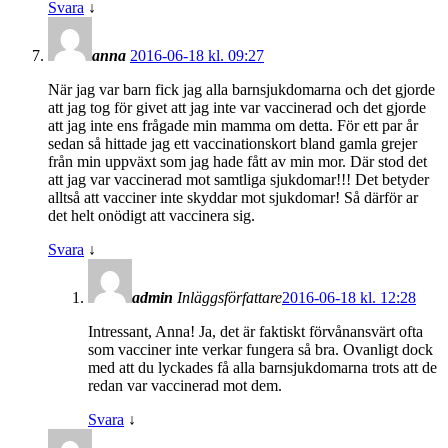
Svara
↓
anna
2016-06-18 kl. 09:27
När jag var barn fick jag alla barnsjukdomarna och det gjorde
att jag tog för givet att jag inte var vaccinerad och det gjorde
att jag inte ens frågade min mamma om detta. För ett par år
sedan så hittade jag ett vaccinationskort bland gamla grejer
från min uppväxt som jag hade fått av min mor. Där stod det
att jag var vaccinerad mot samtliga sjukdomar!!! Det betyder
alltså att vacciner inte skyddar mot sjukdomar! Så därför ar
det helt onödigt att vaccinera sig.
Svara
↓
admin
Inläggsförfattare
2016-06-18 kl. 12:28
Intressant, Anna! Ja, det är faktiskt förvånansvärt ofta
som vacciner inte verkar fungera så bra. Ovanligt dock
med att du lyckades få alla barnsjukdomarna trots att de
redan var vaccinerad mot dem.
Svara
↓