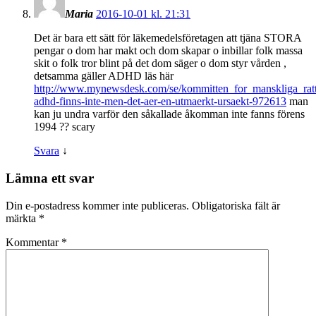
Maria
2016-10-01 kl. 21:31
Det är bara ett sätt för läkemedelsföretagen att tjäna STORA
pengar o dom har makt och dom skapar o inbillar folk massa
skit o folk tror blint på det dom säger o dom styr vården ,
detsamma gäller ADHD läs här
http://www.mynewsdesk.com/se/kommitten_for_manskliga_rattig
adhd-finns-inte-men-det-aer-en-utmaerkt-ursaekt-972613
man
kan ju undra varför den såkallade åkomman inte fanns förens
1994 ?? scary
Svara
↓
Lämna ett svar
Din e-postadress kommer inte publiceras.
Obligatoriska fält är
märkta
*
Kommentar
*