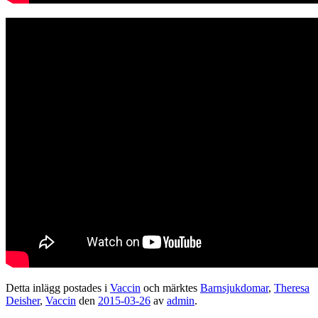
Detta inlägg postades i
Vaccin
och märktes
Barnsjukdomar
,
Theresa
Deisher
,
Vaccin
den
2015-03-26
av
admin
.