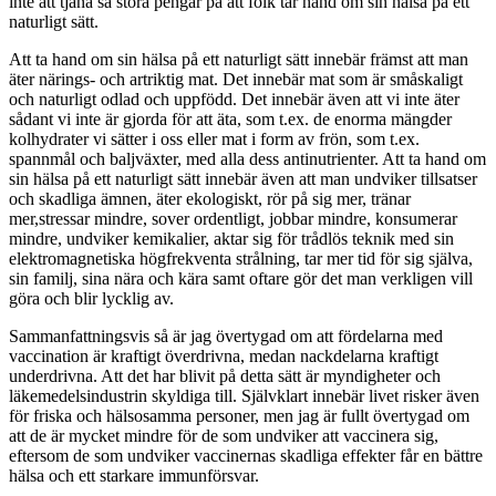
inte att tjäna så stora pengar på att folk tar hand om sin hälsa på ett
naturligt sätt.
Att ta hand om sin hälsa på ett naturligt sätt innebär främst att man
äter närings- och artriktig mat. Det innebär mat som är småskaligt
och naturligt odlad och uppfödd. Det innebär även att vi inte äter
sådant vi inte är gjorda för att äta, som t.ex. de enorma mängder
kolhydrater vi sätter i oss eller mat i form av frön, som t.ex.
spannmål och baljväxter, med alla dess antinutrienter. Att ta hand om
sin hälsa på ett naturligt sätt innebär även att man undviker tillsatser
och skadliga ämnen, äter ekologiskt, rör på sig mer, tränar
mer,stressar mindre, sover ordentligt, jobbar mindre, konsumerar
mindre, undviker kemikalier, aktar sig för trådlös teknik med sin
elektromagnetiska högfrekventa strålning, tar mer tid för sig själva,
sin familj, sina nära och kära samt oftare gör det man verkligen vill
göra och blir lycklig av.
Sammanfattningsvis så är jag övertygad om att fördelarna med
vaccination är kraftigt överdrivna, medan nackdelarna kraftigt
underdrivna. Att det har blivit på detta sätt är myndigheter och
läkemedelsindustrin skyldiga till. Självklart innebär livet risker även
för friska och hälsosamma personer, men jag är fullt övertygad om
att de är mycket mindre för de som undviker att vaccinera sig,
eftersom de som undviker vaccinernas skadliga effekter får en bättre
hälsa och ett starkare immunförsvar.