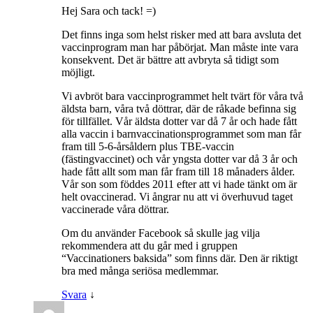
Hej Sara och tack! =)
Det finns inga som helst risker med att bara avsluta det
vaccinprogram man har påbörjat. Man måste inte vara
konsekvent. Det är bättre att avbryta så tidigt som
möjligt.
Vi avbröt bara vaccinprogrammet helt tvärt för våra två
äldsta barn, våra två döttrar, där de råkade befinna sig
för tillfället. Vår äldsta dotter var då 7 år och hade fått
alla vaccin i barnvaccinationsprogrammet som man får
fram till 5-6-årsåldern plus TBE-vaccin
(fästingvaccinet) och vår yngsta dotter var då 3 år och
hade fått allt som man får fram till 18 månaders ålder.
Vår son som föddes 2011 efter att vi hade tänkt om är
helt ovaccinerad. Vi ångrar nu att vi överhuvud taget
vaccinerade våra döttrar.
Om du använder Facebook så skulle jag vilja
rekommendera att du går med i gruppen
“Vaccinationers baksida” som finns där. Den är riktigt
bra med många seriösa medlemmar.
Svara
↓