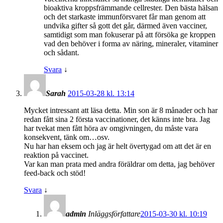
bioaktiva kroppsfrämmande cellrester. Den bästa hälsan
och det starkaste immunförsvaret får man genom att
undvika gifter så gott det går, därmed även vacciner,
samtidigt som man fokuserar på att försöka ge kroppen
vad den behöver i forma av näring, mineraler, vitaminer
och sådant.
Svara
↓
Sarah
2015-03-28 kl. 13:14
Mycket intressant att läsa detta. Min son är 8 månader och har
redan fått sina 2 första vaccinationer, det känns inte bra. Jag
har tvekat men fått höra av omgivningen, du måste vara
konsekvent, tänk om…osv.
Nu har han eksem och jag är helt övertygad om att det är en
reaktion på vaccinet.
Var kan man prata med andra föräldrar om detta, jag behöver
feed-back och stöd!
Svara
↓
admin
Inläggsförfattare
2015-03-30 kl. 10:19