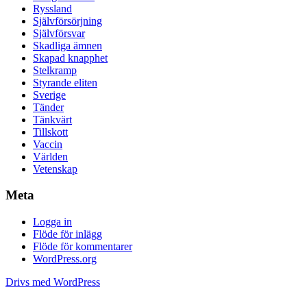
Ryssland
Självförsörjning
Självförsvar
Skadliga ämnen
Skapad knapphet
Stelkramp
Styrande eliten
Sverige
Tänder
Tänkvärt
Tillskott
Vaccin
Världen
Vetenskap
Meta
Logga in
Flöde för inlägg
Flöde för kommentarer
WordPress.org
Drivs med WordPress