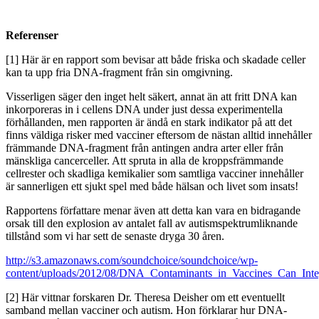
Referenser
[1] Här är en rapport som bevisar att både friska och skadade celler
kan ta upp fria DNA-fragment från sin omgivning.
Visserligen säger den inget helt säkert, annat än att fritt DNA kan
inkorporeras in i cellens DNA under just dessa experimentella
förhållanden, men rapporten är ändå en stark indikator på att det
finns väldiga risker med vacciner eftersom de nästan alltid innehåller
främmande DNA-fragment från antingen andra arter eller från
mänskliga cancerceller. Att spruta in alla de kroppsfrämmande
cellrester och skadliga kemikalier som samtliga vacciner innehåller
är sannerligen ett sjukt spel med både hälsan och livet som insats!
Rapportens författare menar även att detta kan vara en bidragande
orsak till den explosion av antalet fall av autismspektrumliknande
tillstånd som vi har sett de senaste dryga 30 åren.
http://s3.amazonaws.com/soundchoice/soundchoice/wp-
content/uploads/2012/08/DNA_Contaminants_in_Vaccines_Can_Inte
[2] Här vittnar forskaren Dr. Theresa Deisher om ett eventuellt
samband mellan vacciner och autism. Hon förklarar hur DNA-