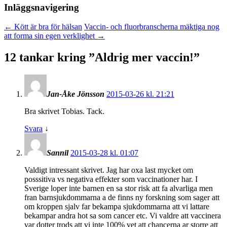
Inläggsnavigering
←
Kött är bra för hälsan
Vaccin- och fluorbranscherna mäktiga nog
att forma sin egen verklighet
→
12 tankar kring ”
Aldrig mer vaccin!
”
Jan-Åke Jönsson
2015-03-26 kl. 21:21
Bra skrivet Tobias. Tack.
Svara
↓
Sannil
2015-03-28 kl. 01:07
Valdigt intressant skrivet. Jag har oxa last mycket om
posssitiva vs negativa effekter som vaccinationer har. I
Sverige loper inte barnen en sa stor risk att fa alvarliga men
fran barnsjukdommarna a de finns ny forskning som sager att
om kroppen sjalv far bekampa sjukdommarna att vi lattare
bekampar andra hot sa som cancer etc. Vi valdre att vaccinera
var dotter trods att vi inte 100% vet att chancerna ar storre att