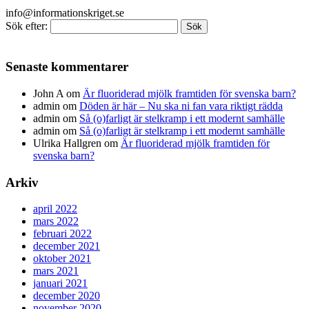
info@informationskriget.se
Sök efter:
Senaste kommentarer
John A
om
Är fluoriderad mjölk framtiden för svenska barn?
admin
om
Döden är här – Nu ska ni fan vara riktigt rädda
admin
om
Så (o)farligt är stelkramp i ett modernt samhälle
admin
om
Så (o)farligt är stelkramp i ett modernt samhälle
Ulrika Hallgren
om
Är fluoriderad mjölk framtiden för
svenska barn?
Arkiv
april 2022
mars 2022
februari 2022
december 2021
oktober 2021
mars 2021
januari 2021
december 2020
november 2020