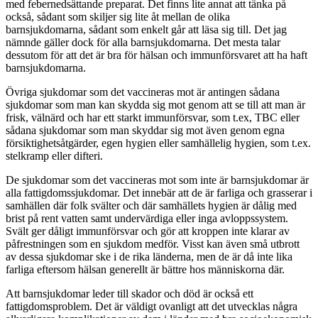
med febernedsättande preparat. Det finns lite annat att tänka på
också, sådant som skiljer sig lite åt mellan de olika
barnsjukdomarna, sådant som enkelt går att läsa sig till. Det jag
nämnde gäller dock för alla barnsjukdomarna. Det mesta talar
dessutom för att det är bra för hälsan och immunförsvaret att ha haft
barnsjukdomarna.
Övriga sjukdomar som det vaccineras mot är antingen sådana
sjukdomar som man kan skydda sig mot genom att se till att man är
frisk, välnärd och har ett starkt immunförsvar, som t.ex, TBC eller
sådana sjukdomar som man skyddar sig mot även genom egna
försiktighetsåtgärder, egen hygien eller samhällelig hygien, som t.ex.
stelkramp eller difteri.
De sjukdomar som det vaccineras mot som inte är barnsjukdomar är
alla fattigdomssjukdomar. Det innebär att de är farliga och grasserar i
samhällen där folk svälter och där samhällets hygien är dålig med
brist på rent vatten samt undervärdiga eller inga avloppssystem.
Svält ger dåligt immunförsvar och gör att kroppen inte klarar av
påfrestningen som en sjukdom medför. Visst kan även små utbrott
av dessa sjukdomar ske i de rika länderna, men de är då inte lika
farliga eftersom hälsan generellt är bättre hos människorna där.
Att barnsjukdomar leder till skador och död är också ett
fattigdomsproblem. Det är väldigt ovanligt att det utvecklas några