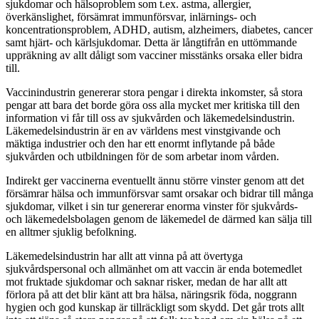
sjukdomar och hälsoproblem som t.ex. astma, allergier,
överkänslighet, försämrat immunförsvar, inlärnings- och
koncentrationsproblem, ADHD, autism, alzheimers, diabetes, cancer
samt hjärt- och kärlsjukdomar. Detta är långtifrån en uttömmande
uppräkning av allt dåligt som vacciner misstänks orsaka eller bidra
till.
Vaccinindustrin genererar stora pengar i direkta inkomster, så stora
pengar att bara det borde göra oss alla mycket mer kritiska till den
information vi får till oss av sjukvården och läkemedelsindustrin.
Läkemedelsindustrin är en av världens mest vinstgivande och
mäktiga industrier och den har ett enormt inflytande på både
sjukvården och utbildningen för de som arbetar inom vården.
Indirekt ger vaccinerna eventuellt ännu större vinster genom att det
försämrar hälsa och immunförsvar samt orsakar och bidrar till många
sjukdomar, vilket i sin tur genererar enorma vinster för sjukvårds-
och läkemedelsbolagen genom de läkemedel de därmed kan sälja till
en alltmer sjuklig befolkning.
Läkemedelsindustrin har allt att vinna på att övertyga
sjukvårdspersonal och allmänhet om att vaccin är enda botemedlet
mot fruktade sjukdomar och saknar risker, medan de har allt att
förlora på att det blir känt att bra hälsa, näringsrik föda, noggrann
hygien och god kunskap är tillräckligt som skydd. Det går trots allt