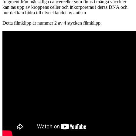
fragment från mänskliga cancerceller som finns i många vacciner
kan tas upp av kroppens celler och inkorporeras i deras DNA och
hur det kan bidra till utvecklandet av autism.
Detta filmklipp är nummer 2 av 4 stycken filmklipp.