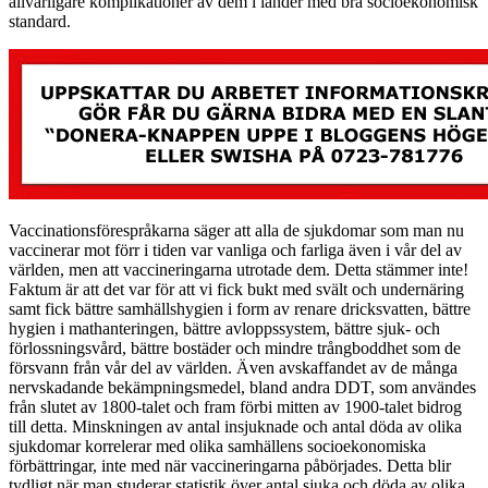
allvarligare komplikationer av dem i länder med bra socioekonomisk
standard.
Vaccinationsförespråkarna säger att alla de sjukdomar som man nu
vaccinerar mot förr i tiden var vanliga och farliga även i vår del av
världen, men att vaccineringarna utrotade dem. Detta stämmer inte!
Faktum är att det var för att vi fick bukt med svält och undernäring
samt fick bättre samhällshygien i form av renare dricksvatten, bättre
hygien i mathanteringen, bättre avloppssystem, bättre sjuk- och
förlossningsvård, bättre bostäder och mindre trångboddhet som de
försvann från vår del av världen. Även avskaffandet av de många
nervskadande bekämpningsmedel, bland andra DDT, som användes
från slutet av 1800-talet och fram förbi mitten av 1900-talet bidrog
till detta. Minskningen av antal insjuknade och antal döda av olika
sjukdomar korrelerar med olika samhällens socioekonomiska
förbättringar, inte med när vaccineringarna påbörjades. Detta blir
tydligt när man studerar statistik över antal sjuka och döda av olika