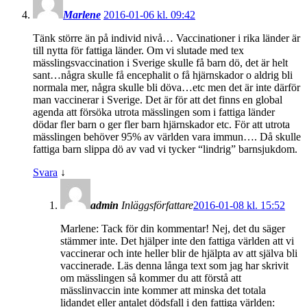
Marlene
2016-01-06 kl. 09:42
Tänk större än på individ nivå… Vaccinationer i rika länder är
till nytta för fattiga länder. Om vi slutade med tex
mässlingsvaccination i Sverige skulle få barn dö, det är helt
sant…några skulle få encephalit o få hjärnskador o aldrig bli
normala mer, några skulle bli döva…etc men det är inte därför
man vaccinerar i Sverige. Det är för att det finns en global
agenda att försöka utrota mässlingen som i fattiga länder
dödar fler barn o ger fler barn hjärnskador etc. För att utrota
mässlingen behöver 95% av världen vara immun…. Då skulle
fattiga barn slippa dö av vad vi tycker “lindrig” barnsjukdom.
Svara
↓
admin
Inläggsförfattare
2016-01-08 kl. 15:52
Marlene: Tack för din kommentar! Nej, det du säger
stämmer inte. Det hjälper inte den fattiga världen att vi
vaccinerar och inte heller blir de hjälpta av att själva bli
vaccinerade. Läs denna långa text som jag har skrivit
om mässlingen så kommer du att förstå att
mässlinvaccin inte kommer att minska det totala
lidandet eller antalet dödsfall i den fattiga världen: