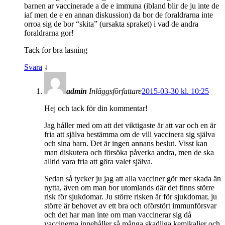
barnen ar vaccinerade a de e immuna (ibland blir de ju inte de
iaf men de e en annan diskussion) da bor de foraldrarna inte
orroa sig de bor “skita” (ursakta spraket) i vad de andra
foraldrarna gor!
Tack for bra lasning
Svara
↓
admin
Inläggsförfattare
2015-03-30 kl. 10:25
Hej och tack för din kommentar!
Jag håller med om att det viktigaste är att var och en är
fria att själva bestämma om de vill vaccinera sig själva
och sina barn. Det är ingen annans beslut. Visst kan
man diskutera och försöka påverka andra, men de ska
alltid vara fria att göra valet själva.
Sedan så tycker ju jag att alla vacciner gör mer skada än
nytta, även om man bor utomlands där det finns större
risk för sjukdomar. Ju större risken är för sjukdomar, ju
större är behovet av ett bra och oförstört immunförsvar
och det har man inte om man vaccinerar sig då
vaccinerna innehåller så många skadliga kemikalier och