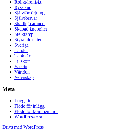
Roligt/ironiskt
Ryssland
Självförsörjning
Självförsvar
Skadliga ämnen
Skapad knapphet
Stelkramp
Styrande eliten
Sverige
Tänder
Tänkvärt
Tillskott
Vaccin
Världen
Vetenskap
Meta
Logga in
Flöde för inlägg
Flöde för kommentarer
WordPress.org
Drivs med WordPress