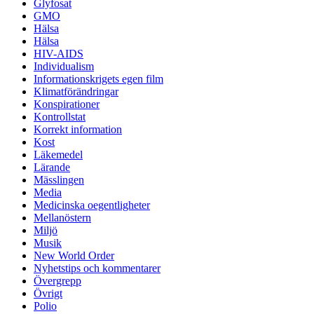
Glyfosat
GMO
Hälsa
Hälsa
HIV-AIDS
Individualism
Informationskrigets egen film
Klimatförändringar
Konspirationer
Kontrollstat
Korrekt information
Kost
Läkemedel
Lärande
Mässlingen
Media
Medicinska oegentligheter
Mellanöstern
Miljö
Musik
New World Order
Nyhetstips och kommentarer
Övergrepp
Övrigt
Polio