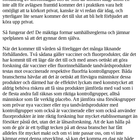
inte allt för avlägsen framtid kommer det i praktiken vara helt
omöjligt att ta körkort privat, kanske är vi redan där idag, och
ytterligare lite senare kommer det till slut att bli helt förbjudet att
köra upp privat.
Så fungerar det! De mäktiga formar samhällsreglerna och jämnar
spelplanen så att det gynnar dem själva.
När det kommer till vården så föreligger det många liknande
förhållanden. Två sådana gäller vacciner och fluorprodukter, där det
har kommit till ett läge där det till och med anses oetiskt att göra
forskning där vacciner eller fluorinnehållande tandvårdsprodukter
testas mot ovaccinerade respektive fluorfria kontrollgrupper. Båda
branscherna hävdar att det är oetiskt att förvägra människor dessa
produkter och därmed har de effektivt lyckats med konststycket att
aldrig behöva riskera att få sina produkter jämförda med vad som i
de flesta andra fall räknas som riktiga kontrollgrupper, alltså
människor som får verklig placebo. Att jämföra sina försöksgrupper
som prövar nya vacciner eller nya tandvårdsprodukter med
kontrollgrupper som också är vaccinerade eller som också använder
fluorprodukter är inte riktig forskning hur mycket etablissemanget än
försöker påstå det, utan det är låtsasforskning. Att de kan hålla på
som de gör är ett tydligt tecken på att dessa branscher har fått
alldeles för mycket makt och om vi inte passar oss, om vi inte
kämpar emot denna utveckling, så kan det komma en dag när både