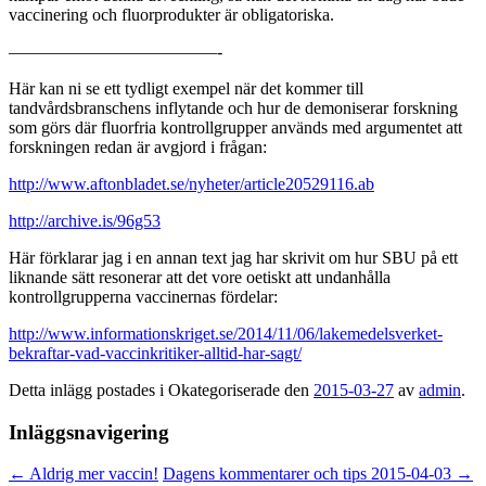
vaccinering och fluorprodukter är obligatoriska.
————————————-
Här kan ni se ett tydligt exempel när det kommer till
tandvårdsbranschens inflytande och hur de demoniserar forskning
som görs där fluorfria kontrollgrupper används med argumentet att
forskningen redan är avgjord i frågan:
http://www.aftonbladet.se/nyheter/article20529116.ab
http://archive.is/96g53
Här förklarar jag i en annan text jag har skrivit om hur SBU på ett
liknande sätt resonerar att det vore oetiskt att undanhålla
kontrollgrupperna vaccinernas fördelar:
http://www.informationskriget.se/2014/11/06/lakemedelsverket-
bekraftar-vad-vaccinkritiker-alltid-har-sagt/
Detta inlägg postades i Okategoriserade den
2015-03-27
av
admin
.
Inläggsnavigering
←
Aldrig mer vaccin!
Dagens kommentarer och tips 2015-04-03
→