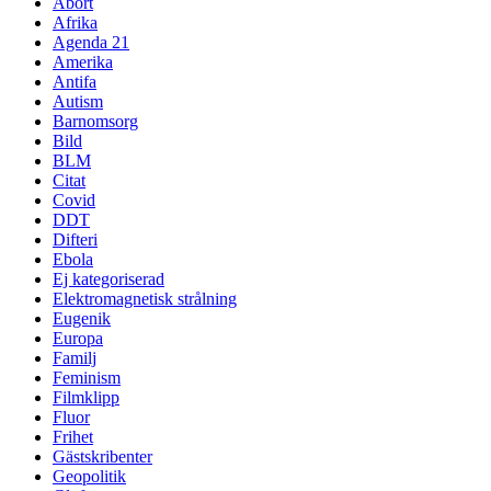
Abort
Afrika
Agenda 21
Amerika
Antifa
Autism
Barnomsorg
Bild
BLM
Citat
Covid
DDT
Difteri
Ebola
Ej kategoriserad
Elektromagnetisk strålning
Eugenik
Europa
Familj
Feminism
Filmklipp
Fluor
Frihet
Gästskribenter
Geopolitik