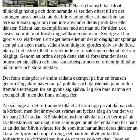
När en bransch har blivit
tillräckligt mäktig och dominerande så ser den oftast till att det
antingen anses oetiskt, att det blir olagligt eller att man inte kan
teckna försäkringar om man inte använder deras produkter eller
tjänster. Sådant kan exemplifieras med att man nu för tiden t.ex
anses ha brutit mot försäkringsvillkoren om man i Sverige att har
gjort vissa elarbeten i sitt eget hem eller att det är olagligt att spränga
sten på sin egen mark, sådant som tidigare gjordes själv av de flesta
utan att det ledde till ett förverkande av försäkringen eller att det var
olagligt. Genom att ordna det på detta sätt så försäkrar det dessa
branscher sig själva och sina samarbetspartners en ordentlig tillgång
på kunder och stora intäkter.
Det finns mängder av andra sådana exempel på hur en bransch
genom långsiktig påverkan på politiker och tjänstemän jämnar den
framtida terrängen för att gynna sig själva. Jag ska bara nämna ett
exempel till, men det finns många fler.
Än så länge är det fortfarande tillåtet att köra upp privat då man ska
ta körkort, men det är mycket svårare att lyckas idag än var det var
för bara 20 år sedan. Körskolebranschen hävdar att det beror på att
kvalitetskraven har ökat, men sanningen är att det enda som har hänt
är att det har blivit svårare för de som inte har anlitat deras tjänster att
klara teoriprov och uppkörning, det har inte blivit en faktisk
förbättring av körförmågan hos de som tar körkort idag. Inom en