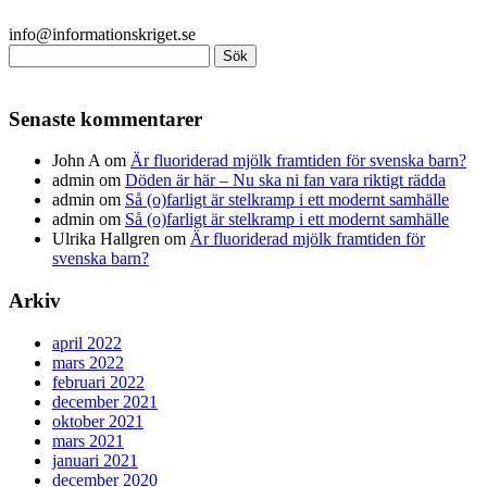
info@informationskriget.se
Sök
efter:
Senaste kommentarer
John A
om
Är fluoriderad mjölk framtiden för svenska barn?
admin
om
Döden är här – Nu ska ni fan vara riktigt rädda
admin
om
Så (o)farligt är stelkramp i ett modernt samhälle
admin
om
Så (o)farligt är stelkramp i ett modernt samhälle
Ulrika Hallgren
om
Är fluoriderad mjölk framtiden för
svenska barn?
Arkiv
april 2022
mars 2022
februari 2022
december 2021
oktober 2021
mars 2021
januari 2021
december 2020