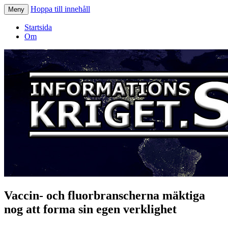
Hoppa till innehåll
Meny
Informationskriget.se
Startsida
Om
Vaccin- och fluorbranscherna mäktiga
nog att forma sin egen verklighet