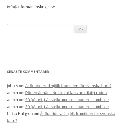
info@informationskriget.se
Sök
efter:
SENASTE KOMMENTARER
John A
om
Är fluoriderad mjölk framtiden för svenska barn?
admin
om
Döden är här – Nu ska ni fan vara riktigt rädda
admin
om
Så (o)farligt är stelkramp i ett modernt samhälle
admin
om
Så (o)farligt är stelkramp i ett modernt samhälle
Ulrika Hallgren
om
Är fluoriderad mjölk framtiden för svenska
barn?