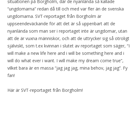
situationen på Borgholm, där de nyanlända så kallade
“ungdomarna” redan då till och med var fler än de svenska
ungdomarna. SVT-reportaget från Borgholm är
uppseendeväckande för att det är så uppenbart att de
nyanlända som man ser i reportaget inte är ungdomar, utan
att de är vuxna människor, och att de uttrycker sig så otroligt
själviskt, som t.ex kvinnan i slutet av reportaget som säger, “I
will make a new life here and i will be something here and i
will do what ever i want. I will make my dream come true”,
vilket bara är en massa “jag jag jag, mina behov, jag jag”. Fy
fan!
Här är SVT-reportaget från Borgholm!