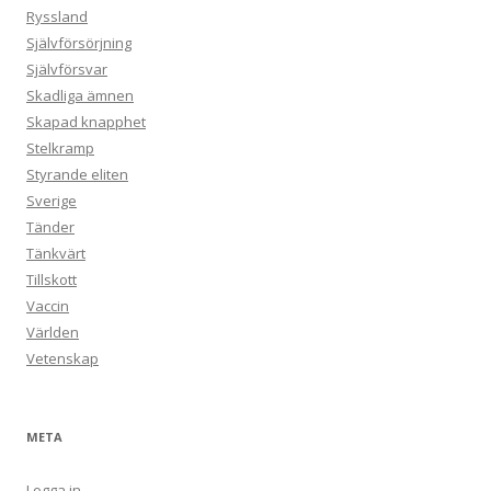
Ryssland
Självförsörjning
Självförsvar
Skadliga ämnen
Skapad knapphet
Stelkramp
Styrande eliten
Sverige
Tänder
Tänkvärt
Tillskott
Vaccin
Världen
Vetenskap
META
Logga in