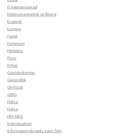
Ej kategoriserad
Elektromagnetisk strålning
Eugenik
Europa
Familj
Feminism
Filmklipp
Fluor
Frihet
Gästskribenter
Geopolitik
Glyfosat
GMO
Hälsa
Hälsa
HIV-AIDS
Individualism
Informationskrigets egen film