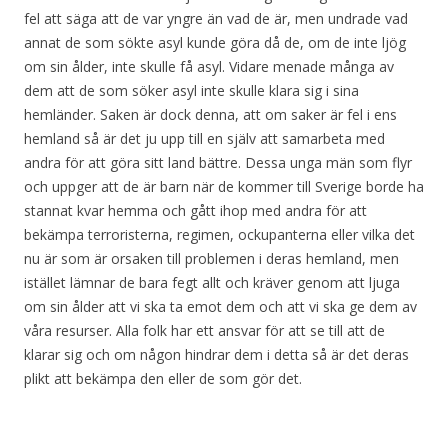
fel att säga att de var yngre än vad de är, men undrade vad
annat de som sökte asyl kunde göra då de, om de inte ljög
om sin ålder, inte skulle få asyl. Vidare menade många av
dem att de som söker asyl inte skulle klara sig i sina
hemländer. Saken är dock denna, att om saker är fel i ens
hemland så är det ju upp till en själv att samarbeta med
andra för att göra sitt land bättre. Dessa unga män som flyr
och uppger att de är barn när de kommer till Sverige borde ha
stannat kvar hemma och gått ihop med andra för att
bekämpa terroristerna, regimen, ockupanterna eller vilka det
nu är som är orsaken till problemen i deras hemland, men
istället lämnar de bara fegt allt och kräver genom att ljuga
om sin ålder att vi ska ta emot dem och att vi ska ge dem av
våra resurser. Alla folk har ett ansvar för att se till att de
klarar sig och om någon hindrar dem i detta så är det deras
plikt att bekämpa den eller de som gör det.