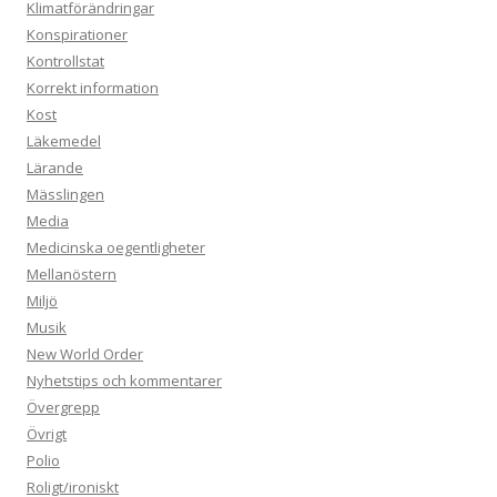
Klimatförändringar
Konspirationer
Kontrollstat
Korrekt information
Kost
Läkemedel
Lärande
Mässlingen
Media
Medicinska oegentligheter
Mellanöstern
Miljö
Musik
New World Order
Nyhetstips och kommentarer
Övergrepp
Övrigt
Polio
Roligt/ironiskt