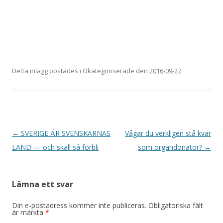
Detta inlägg postades i Okategoriserade den
2016-09-27
.
Inläggsnavigering
←
SVERIGE ÄR SVENSKARNAS
Vågar du verkligen stå kvar
LAND — och skall så förbli
som organdonator?
→
Lämna ett svar
Din e-postadress kommer inte publiceras.
Obligatoriska fält
är märkta
*