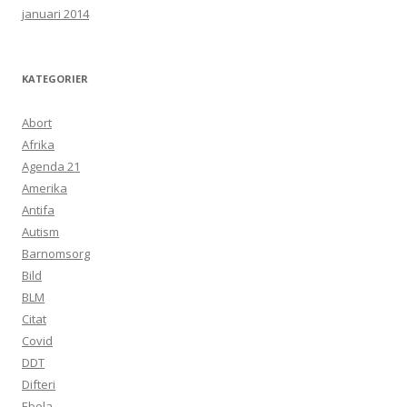
januari 2014
KATEGORIER
Abort
Afrika
Agenda 21
Amerika
Antifa
Autism
Barnomsorg
Bild
BLM
Citat
Covid
DDT
Difteri
Ebola