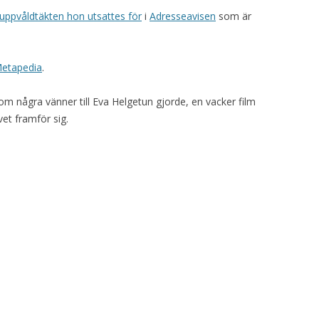
uppvåldtäkten hon utsattes för
i
Adresseavisen
som är
Metapedia
.
m några vänner till Eva Helgetun gjorde, en vacker film
vet framför sig.