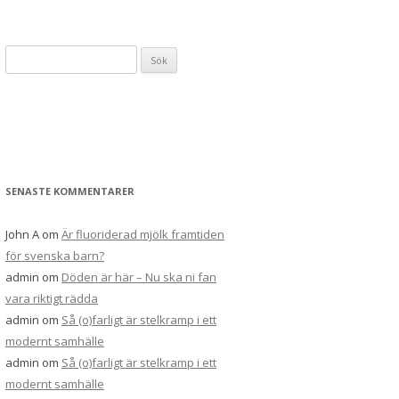
Sök
efter:
SENASTE KOMMENTARER
John A
om
Är fluoriderad mjölk framtiden
för svenska barn?
admin
om
Döden är här – Nu ska ni fan
vara riktigt rädda
admin
om
Så (o)farligt är stelkramp i ett
modernt samhälle
admin
om
Så (o)farligt är stelkramp i ett
modernt samhälle