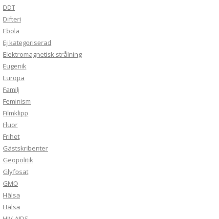
DDT
Difteri
Ebola
Ej kategoriserad
Elektromagnetisk strålning
Eugenik
Europa
Familj
Feminism
Filmklipp
Fluor
Frihet
Gästskribenter
Geopolitik
Glyfosat
GMO
Hälsa
Hälsa
HIV-AIDS