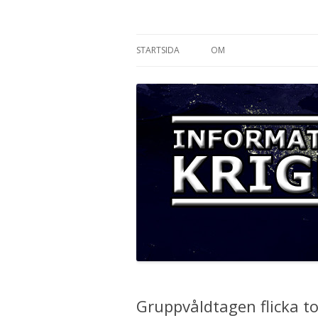
Informationskriget
STARTSIDA
OM
Gruppvåldtagen flicka tog