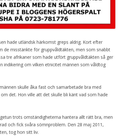
en hade utländsk härkomst greps aldrig. Kort efter
som de misstänkte för gruppvåldtäkten, men som snabbt
essa tre afrikaner som hade utfört gruppvåldtäkten så ger
n indikering om vilken etnicitet männen som våldtog
ngsmännen skulle åka fast och samarbetade bra med
t om det. Hon ville att det skulle bli känt vad som hade
getun trots omständigheterna hantera allt rätt bra, men
merad och fick svåra sömnproblem. Den 28 maj 2011,
n, tog hon sitt liv.