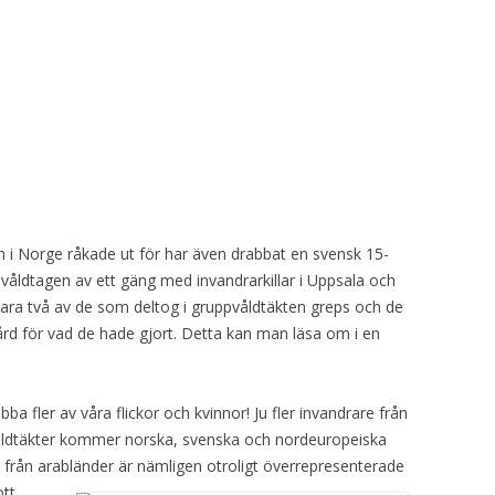
 Norge råkade ut för har även drabbat en svensk 15-
8 våldtagen av ett gäng med invandrarkillar i Uppsala och
. Bara två av de som deltog i gruppvåldtäkten greps och de
rd för vad de hade gjort. Detta kan man läsa om i en
ba fler av våra flickor och kvinnor! Ju fler invandrare från
åldtäkter kommer norska, svenska och nordeuropeiska
än från arabländer är nämligen otroligt överrepresenterade
ott