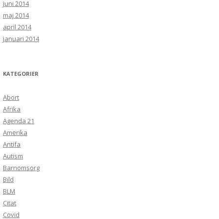
juni 2014
maj 2014
april 2014
januari 2014
KATEGORIER
Abort
Afrika
Agenda 21
Amerika
Antifa
Autism
Barnomsorg
Bild
BLM
Citat
Covid