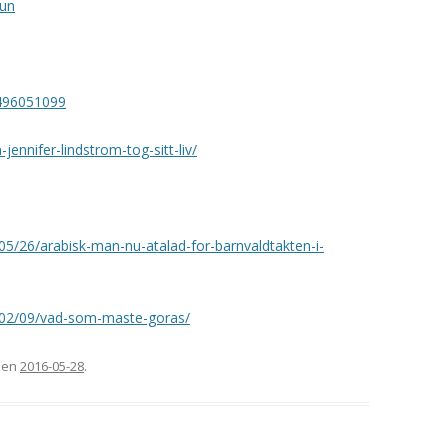
tun
1496051099
ennifer-lindstrom-tog-sitt-liv/
05/26/arabisk-man-nu-atalad-for-barnvaldtakten-i-
6/02/09/vad-som-maste-goras/
 den
2016-05-28
.