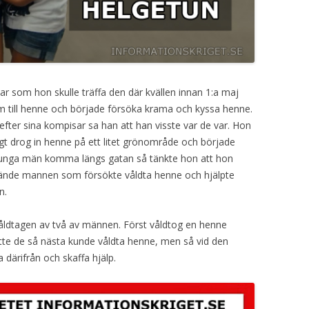
r som hon skulle träffa den där kvällen innan 1:a maj
 till henne och började försöka krama och kyssa henne.
 efter sina kompisar sa han att han visste var de var. Hon
ligt drog in henne på ett litet grönområde och började
 unga män komma längs gatan så tänkte hon att hon
kände mannen som försökte våldta henne och hjälpte
n.
åldtagen av två av männen. Först våldtog en henne
tte de så nästa kunde våldta henne, men så vid den
a därifrån och skaffa hjälp.