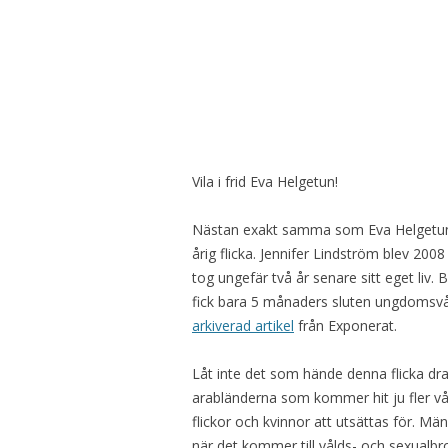
Vila i frid Eva Helgetun!
Nästan exakt samma som Eva Helgetun i
årig flicka. Jennifer Lindström blev 200
tog ungefär två år senare sitt eget liv
fick bara 5 månaders sluten ungdomsvå
arkiverad artikel
från Exponerat.
Låt inte det som hände denna flicka drab
arabländerna som kommer hit ju fler v
flickor och kvinnor att utsättas för. M
nä
r det kommer till vålds- och sexualbr