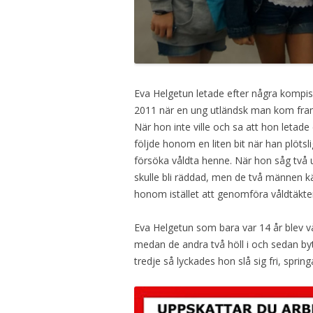
Eva Helgetun letade efter några kompisa
2011 när en ung utländsk man kom fram
När hon inte ville och sa att hon letade
följde honom en liten bit när han plöts
försöka våldta henne. När hon såg två
skulle bli räddad, men de två männen 
honom istället att genomföra våldtäkte
Eva Helgetun som bara var 14 år blev v
medan de andra två höll i och sedan by
tredje så lyckades hon slå sig fri, spring