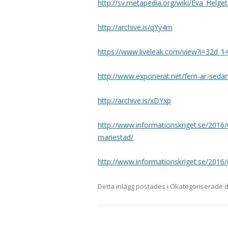
http://sv.metapedia.org/wiki/Eva_Helge
http://archive.is/qYy4m
https://www.liveleak.com/view?i=32d_
http://www.exponerat.net/fem-ar-sedan-j
http://archive.is/xDYxp
http://www.informationskriget.se/2016/
mariestad/
http://www.informationskriget.se/201
Detta inlägg postades i Okategoriserade