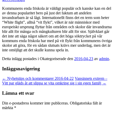
Kommunens enda friskola är väldigt populär och kanske kan en del
av denna popularitet bero på just det faktum att andelen
invandrarbarn är så lågt. Internationellt finns det en term som heter
“White flight”, alltså “vit flykt”, vilket är när människor med
europeiskt ursprung flyttar från områden och skolor där invandrarna
blir allt för många och mångkulturen blir allt för stor. Självklart går
det inte att säga något säkert om att det höga söktrycket på vår
kommuns enda friskola har med på vit flykt från kommunens övriga
skolor att göra, för en sådan slutsats krävs mer underlag, men det är
inte omöjligt att det skulle kunna spela in.
Detta inlägg postades i Okategoriserade den
2016-04-23
av
admin
.
Inläggsnavigering
←
Nyhetstips och kommentarer 2016-04-22
Vansinnets extrem –
Vitt par gläds åt att slippa se vita omkring sig i sin egen familj
→
Lämna ett svar
Din e-postadress kommer inte publiceras.
Obligatoriska fält är
märkta
*