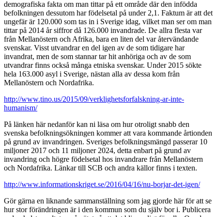
demografiska fakta om man tittar på ett område där den infödda
befolkningen dessutom har födelsetal på under 2,1. Faktum är att det
ungefär är 120.000 som tas in i Sverige idag, vilket man ser om man
tittar på 2014 år siffror då 126.000 invandrade. De allra flesta var
från Mellanöstern och Afrika, bara en liten del var återvändande
svenskar. Visst utvandrar en del igen av de som tidigare har
invandrat, men de som stannar tar hit anhöriga och av de som
utvandrar finns också många etniska svenskar. Under 2015 sökte
hela 163.000 asyl i Sverige, nästan alla av dessa kom från
Mellanöstern och Nordafrika.
http://www.tino.us/2015/09/verklighetsforfalskning-ar-inte-
humanism/
På länken här nedanför kan ni läsa om hur otroligt snabb den
svenska befolkningsökningen kommer att vara kommande årtionden
på grund av invandringen. Sveriges befolkningsmängd passerar 10
miljoner 2017 och 11 miljoner 2024, detta enbart på grund av
invandring och högre födelsetal hos invandrare från Mellanöstern
och Nordafrika. Länkar till SCB och andra källor finns i texten.
http://www.informationskriget.se/2016/04/16/nu-borjar-det-igen/
Gör gärna en liknande sammanställning som jag gjorde här för att se
hur stor förändringen är i den kommun som du själv bor i. Publicera