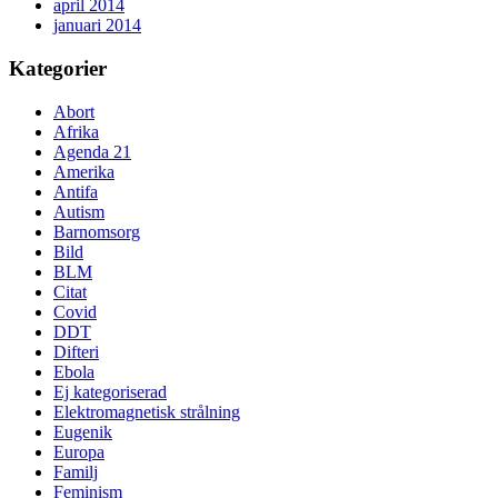
april 2014
januari 2014
Kategorier
Abort
Afrika
Agenda 21
Amerika
Antifa
Autism
Barnomsorg
Bild
BLM
Citat
Covid
DDT
Difteri
Ebola
Ej kategoriserad
Elektromagnetisk strålning
Eugenik
Europa
Familj
Feminism