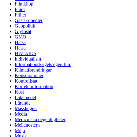
Filmklipp
Fluor
Frihet
Gästskribenter
Geopolitik
Glyfosat
GMO
Hälsa
Hälsa
HIV-AIDS
Individualism
Informationskrigets egen film
Klimatförändringar
Konspirationer
Kontrollstat
Korrekt information
Kost
Läkemedel
Lärande
Mässlingen
Media
Medicinska oegentligheter
Mellanöstern
Miljö
Musik