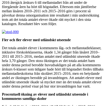
2016 återgick årskurs 6 till mellanstadiet från att under de
föregående åren ha hört till högstadiet. Eftersom min jämförelse
mellan läsåren 2010–2011 och 2015–2016 görs i procent så
påverkar denna omorganisation inte resultatet i min undersökning
trots att det totala antalet elever ökade rätt mycket i den sista
katalogen. Resultatet blev som följer.
Fler och fler elever med utländskt utseende
Det totala antalet elever i kommunens låg- och mellanstadieklasser,
inklusive förskoleklasserna, ökade 1,34 gånger från läsåret 2010–
2011 till 2015–2016, medan antalet med utländskt utseende ökade
hela 3,70 gånger. Den stora ökningen av det totala antalet barn
under denna period berodde huvudsakligen på att alla kommunens
årskurs 6-klasser som tidigare hade hört till högstadiet fördes tillbaks
mellanstadieskolorna från skolåret 2015–2016, men en betydande
andel av ökningen berodde på invandringen. Att antalet elever med
utländskt utseende ökade så mycket mer än det totala antalet elever
under denna period visar på hur stor invandringen har varit.
Procentuell ökning av elever med utländskt utseende i
kommunens samtliga skolor