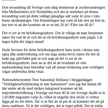
Den invandring till Sverige som idag dominerar är asylinvandringen
från Mellanöstern och Nordafrika och det är storleken på denna
invandring som på detta väldigt påtagliga sätt varje år syns i våra
barns skolkataloger. Om förändringen har varit så här stor på fem år,
hur tror ni att det kommer att se ut om 20 år? Eller om 40 år?
Det vi ser är ett befolkningsutbyte. Det är viktigt att man benämner
saker för vad de är och det är ett befolkningsutbyte som pågår. Låt
ingen kalla det något annat!
Hade bevisen för detta befolkningsutbyte bara synts i denna min
egna lilla undersökning och om inga andra bevis fanns för det så
hade jag självfallet gått ut och sagt att det vi ser är ett
befolkningsutbyte, men nu är det så att resultatet av min
undersökning bara bekräftar vad all annan forskning som verkligen
vågar undersöka detta visar.
Nationalekonomen Tino Sanandaji förklarar i blogginlägget
”Verklighetsförfalskning är inte humanism” som jag har länkat till
här under att de med utrikes bakgrund kommer att bli
majoritetsbefolkning i Sverige om bara 40 år om Sverige skulle ta in
120.000 migranter varje år, vilket är ungefär den nivån vi verkar
ligga på nu för tiden. Tar vi in fler än så per år så kommer det att gå
ännu snabbare. Så är det verkligen, det är inget påhitt. Det är enkla