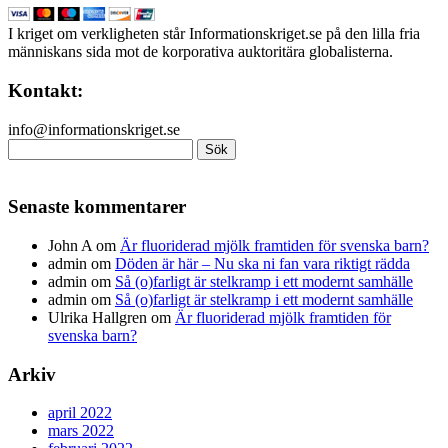
I kriget om verkligheten står Informationskriget.se på den lilla fria
människans sida mot de korporativa auktoritära globalisterna.
Kontakt:
info@informationskriget.se
Sök
efter:
Senaste kommentarer
John A
om
Är fluoriderad mjölk framtiden för svenska barn?
admin
om
Döden är här – Nu ska ni fan vara riktigt rädda
admin
om
Så (o)farligt är stelkramp i ett modernt samhälle
admin
om
Så (o)farligt är stelkramp i ett modernt samhälle
Ulrika Hallgren
om
Är fluoriderad mjölk framtiden för
svenska barn?
Arkiv
april 2022
mars 2022