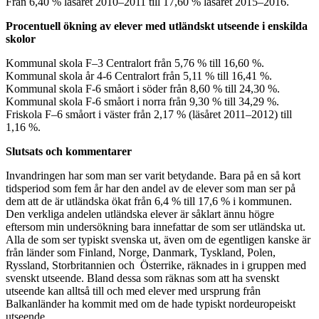
Från 6,40 % läsåret 2010–2011 till 17,60 % läsåret 2015–2016.
Procentuell ökning av elever med utländskt utseende i enskilda
skolor
Kommunal skola F–3 Centralort från 5,76 % till 16,60 %.
Kommunal skola år 4-6 Centralort från 5,11 % till 16,41 %.
Kommunal skola F-6 småort i söder från 8,60 % till 24,30 %.
Kommunal skola F-6 småort i norra från 9,30 % till 34,29 %.
Friskola F–6 småort i väster från 2,17 % (läsåret 2011–2012) till
1,16 %.
Slutsats och kommentarer
Invandringen har som man ser varit betydande. Bara på en så kort
tidsperiod som fem år har den andel av de elever som man ser på
dem att de är utländska ökat från 6,4 % till 17,6 % i kommunen.
Den verkliga andelen utländska elever är såklart ännu högre
eftersom min undersökning bara innefattar de som ser utländska ut.
Alla de som ser typiskt svenska ut, även om de egentligen kanske är
från länder som Finland, Norge, Danmark, Tyskland, Polen,
Ryssland, Storbritannien och Österrike, räknades in i gruppen med
svenskt utseende. Bland dessa som räknas som att ha svenskt
utseende kan alltså till och med elever med ursprung från
Balkanländer ha kommit med om de hade typiskt nordeuropeiskt
utseende.