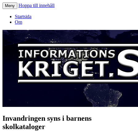
Hoppa till innehåll
Meny
Informationskriget.se
Startsida
Om
Invandringen syns i barnens
skolkataloger