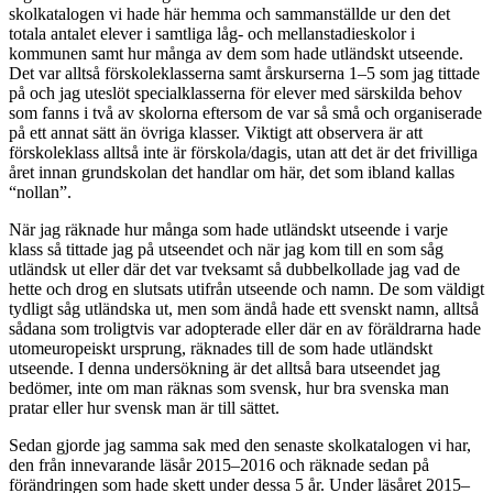
skolkatalogen vi hade här hemma och sammanställde ur den det
totala antalet elever i samtliga låg- och mellanstadieskolor i
kommunen samt hur många av dem som hade utländskt utseende.
Det var alltså förskoleklasserna samt årskurserna 1–5 som jag tittade
på och jag uteslöt specialklasserna för elever med särskilda behov
som fanns i två av skolorna eftersom de var så små och organiserade
på ett annat sätt än övriga klasser. Viktigt att observera är att
förskoleklass alltså inte är förskola/dagis, utan att det är det frivilliga
året innan grundskolan det handlar om här, det som ibland kallas
“nollan”.
När jag räknade hur många som hade utländskt utseende i varje
klass så tittade jag på utseendet och när jag kom till en som såg
utländsk ut eller där det var tveksamt så dubbelkollade jag vad de
hette och drog en slutsats utifrån utseende och namn. De som väldigt
tydligt såg utländska ut, men som ändå hade ett svenskt namn, alltså
sådana som troligtvis var adopterade eller där en av föräldrarna hade
utomeuropeiskt ursprung, räknades till de som hade utländskt
utseende. I denna undersökning är det alltså bara utseendet jag
bedömer, inte om man räknas som svensk, hur bra svenska man
pratar eller hur svensk man är till sättet.
Sedan gjorde jag samma sak med den senaste skolkatalogen vi har,
den från innevarande läsår 2015–2016 och räknade sedan på
förändringen som hade skett under dessa 5 år. Under läsåret 2015–