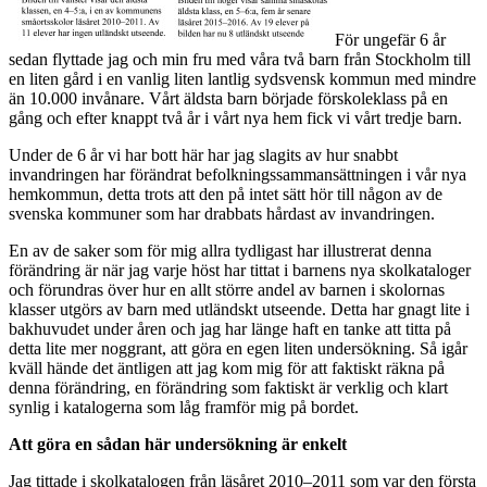
För ungefär 6 år
sedan flyttade jag och min fru med våra två barn från Stockholm till
en liten gård i en vanlig liten lantlig sydsvensk kommun med mindre
än 10.000 invånare. Vårt äldsta barn började förskoleklass på en
gång och efter knappt två år i vårt nya hem fick vi vårt tredje barn.
Under de 6 år vi har bott här har jag slagits av hur snabbt
invandringen har förändrat befolkningssammansättningen i vår nya
hemkommun, detta trots att den på intet sätt hör till någon av de
svenska kommuner som har drabbats hårdast av invandringen.
En av de saker som för mig allra tydligast har illustrerat denna
förändring är när jag varje höst har tittat i barnens nya skolkataloger
och förundras över hur en allt större andel av barnen i skolornas
klasser utgörs av barn med utländskt utseende. Detta har gnagt lite i
bakhuvudet under åren och jag har länge haft en tanke att titta på
detta lite mer noggrant, att göra en egen liten undersökning. Så igår
kväll hände det äntligen att jag kom mig för att faktiskt räkna på
denna förändring, en förändring som faktiskt är verklig och klart
synlig i katalogerna som låg framför mig på bordet.
Att göra en sådan här undersökning är enkelt
Jag tittade i skolkatalogen från läsåret 2010–2011 som var den första