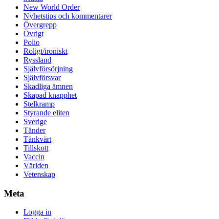
New World Order
Nyhetstips och kommentarer
Övergrepp
Övrigt
Polio
Roligt/ironiskt
Ryssland
Självförsörjning
Självförsvar
Skadliga ämnen
Skapad knapphet
Stelkramp
Styrande eliten
Sverige
Tänder
Tänkvärt
Tillskott
Vaccin
Världen
Vetenskap
Meta
Logga in