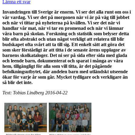
Lämna ett svar
Invandringen till Sverige är enorm. Vi ser det alla runt om oss i
vår vardag. Vi ser det på morgonen när vi är på väg till jobbet
och när vi tittar på nyheterna på kvällen. Vi ser det när vi
handlar vår mat, när vi tar en promenad och när vi lämnar
våra barn på skolan. Forskning och statistik som belyser detta
blir ofta abstrakt och utan något verkligt att relatera till blir
budskapet ofta svårt att ta till sig. Ett enkelt sätt att göra det
som sker förståeligt är att titta i de senaste årens upplagor av
barnens skolkataloger. Det ni ser på sida efter sida med glada
och leende barn, dokumenterat och sparat i många av våra
hem, tillgängligt för alla som vill titta, är det pågående
befolkningsutbytet, där andelen barn med utländskt utseende
ökar för varje år som går. Mycket tydligare och verkligare än
så blir det inte.
Text: Tobias Lindberg 2016-04-22