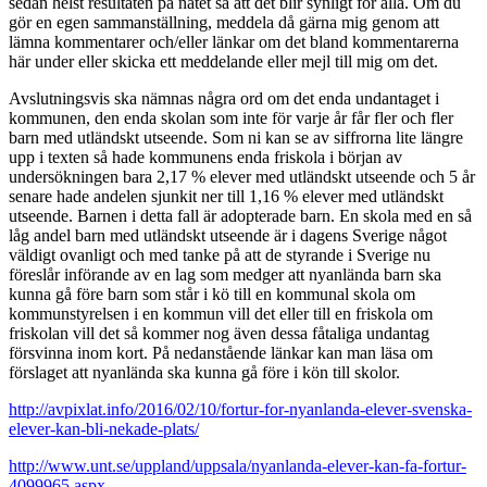
sedan helst resultaten på nätet så att det blir synligt för alla. Om du
gör en egen sammanställning, meddela då gärna mig genom att
lämna kommentarer och/eller länkar om det bland kommentarerna
här under eller skicka ett meddelande eller mejl till mig om det.
Avslutningsvis ska nämnas några ord om det enda undantaget i
kommunen, den enda skolan som inte för varje år får fler och fler
barn med utländskt utseende. Som ni kan se av siffrorna lite längre
upp i texten så hade kommunens enda friskola i början av
undersökningen bara 2,17 % elever med utländskt utseende och 5 år
senare hade andelen sjunkit ner till 1,16 % elever med utländskt
utseende. Barnen i detta fall är adopterade barn. En skola med en så
låg andel barn med utländskt utseende är i dagens Sverige något
väldigt ovanligt och med tanke på att de styrande i Sverige nu
föreslår införande av en lag som medger att nyanlända barn ska
kunna gå före barn som står i kö till en kommunal skola om
kommunstyrelsen i en kommun vill det eller till en friskola om
friskolan vill det så kommer nog även dessa fåtaliga undantag
försvinna inom kort. På nedanstående länkar kan man läsa om
förslaget att nyanlända ska kunna gå före i kön till skolor.
http://avpixlat.info/2016/02/10/fortur-for-nyanlanda-elever-svenska-
elever-kan-bli-nekade-plats/
http://www.unt.se/uppland/uppsala/nyanlanda-elever-kan-fa-fortur-
4099965.aspx