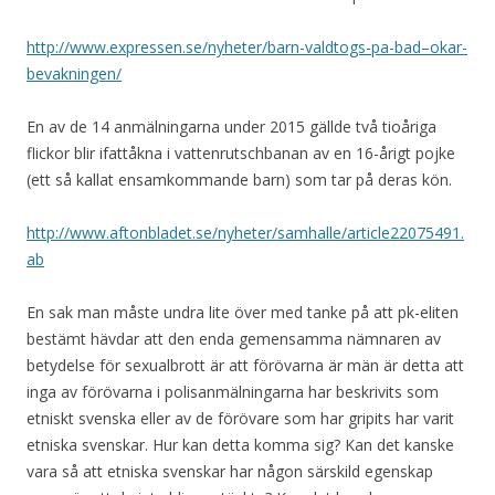
http://www.expressen.se/nyheter/barn-valdtogs-pa-bad–okar-
bevakningen/
En av de 14 anmälningarna under 2015 gällde två tioåriga
flickor blir ifattåkna i vattenrutschbanan av en 16-årigt pojke
(ett så kallat ensamkommande barn) som tar på deras kön.
http://www.aftonbladet.se/nyheter/samhalle/article22075491.
ab
En sak man måste undra lite över med tanke på att pk-eliten
bestämt hävdar att den enda gemensamma nämnaren av
betydelse för sexualbrott är att förövarna är män är detta att
inga av förövarna i polisanmälningarna har beskrivits som
etniskt svenska eller av de förövare som har gripits har varit
etniska svenskar. Hur kan detta komma sig? Kan det kanske
vara så att etniska svenskar har någon särskild egenskap