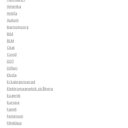
Amerika
Antifa
Autism
Barnomsorg
Bild
BLM
Citat
Covid
DDT
Difteri
Ebola
Ej kategoriserad
Elektromagnetisk strålning
Eugenik
Europa
Familj
Feminism
Filmklipp