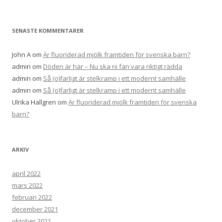
SENASTE KOMMENTARER
John A
om
Är fluoriderad mjölk framtiden för svenska barn?
admin
om
Döden är här – Nu ska ni fan vara riktigt rädda
admin
om
Så (o)farligt är stelkramp i ett modernt samhälle
admin
om
Så (o)farligt är stelkramp i ett modernt samhälle
Ulrika Hallgren
om
Är fluoriderad mjölk framtiden för svenska
barn?
ARKIV
april 2022
mars 2022
februari 2022
december 2021
oktober 2021