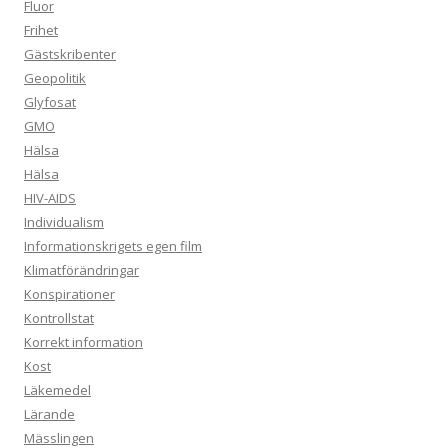
Fluor
Frihet
Gästskribenter
Geopolitik
Glyfosat
GMO
Hälsa
Hälsa
HIV-AIDS
Individualism
Informationskrigets egen film
Klimatförändringar
Konspirationer
Kontrollstat
Korrekt information
Kost
Läkemedel
Lärande
Mässlingen