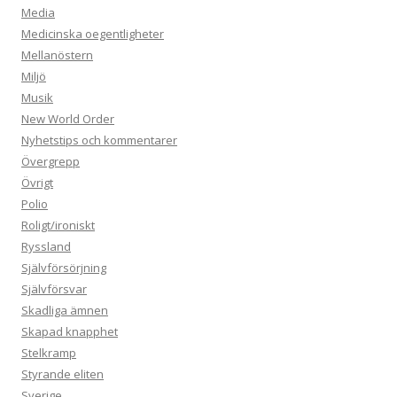
Media
Medicinska oegentligheter
Mellanöstern
Miljö
Musik
New World Order
Nyhetstips och kommentarer
Övergrepp
Övrigt
Polio
Roligt/ironiskt
Ryssland
Självförsörjning
Självförsvar
Skadliga ämnen
Skapad knapphet
Stelkramp
Styrande eliten
Sverige