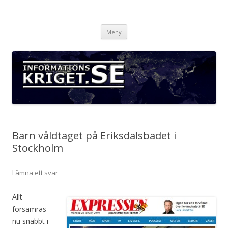
Informationskriget.se
Hoppa
Meny
till
innehåll
Barn våldtaget på Eriksdalsbadet i
Stockholm
Lämna ett svar
Allt
försämras
nu snabbt i