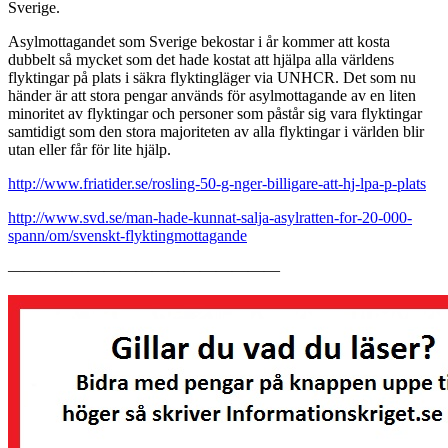
Sverige.
Asylmottagandet som Sverige bekostar i år kommer att kosta
dubbelt så mycket som det hade kostat att hjälpa alla världens
flyktingar på plats i säkra flyktingläger via UNHCR. Det som nu
händer är att stora pengar används för asylmottagande av en liten
minoritet av flyktingar och personer som påstår sig vara flyktingar
samtidigt som den stora majoriteten av alla flyktingar i världen blir
utan eller får för lite hjälp.
http://www.friatider.se/rosling-50-g-nger-billigare-att-hj-lpa-p-plats
http://www.svd.se/man-hade-kunnat-salja-asylratten-for-20-000-
spann/om/svenskt-flyktingmottagande
—————————————————