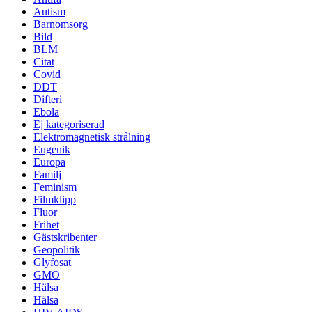
Autism
Barnomsorg
Bild
BLM
Citat
Covid
DDT
Difteri
Ebola
Ej kategoriserad
Elektromagnetisk strålning
Eugenik
Europa
Familj
Feminism
Filmklipp
Fluor
Frihet
Gästskribenter
Geopolitik
Glyfosat
GMO
Hälsa
Hälsa