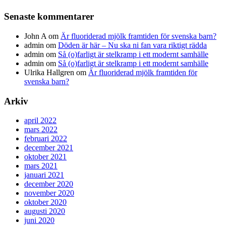
Senaste kommentarer
John A
om
Är fluoriderad mjölk framtiden för svenska barn?
admin
om
Döden är här – Nu ska ni fan vara riktigt rädda
admin
om
Så (o)farligt är stelkramp i ett modernt samhälle
admin
om
Så (o)farligt är stelkramp i ett modernt samhälle
Ulrika Hallgren
om
Är fluoriderad mjölk framtiden för
svenska barn?
Arkiv
april 2022
mars 2022
februari 2022
december 2021
oktober 2021
mars 2021
januari 2021
december 2020
november 2020
oktober 2020
augusti 2020
juni 2020