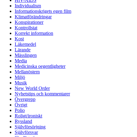
HIV-AIDS
Individualism
Informationskrigets egen film
Klimatförändringar
Konspirationer
Kontrollstat
Korrekt information
Kost
Läkemedel
Lärande
Mässlingen
Media
Medicinska oegentligheter
Mellanöstern
Miljö
Musik
New World Order
Nyhetstips och kommentarer
Övergrepp
Övrigt
Polio
Roligt/ironiskt
Ryssland
Självförsörjning
Självförsvar