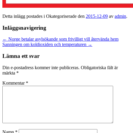
Detta inlägg postades i Okategoriserade den
2015-12-09
av
admin
.
Inläggsnavigering
←
Norge betalar asylsökande som frivilligt vill återvända hem
Sanningen om koldioxiden och temperaturen
→
Lämna ett svar
Din e-postadress kommer inte publiceras.
Obligatoriska fält är
märkta
*
Kommentar
*
Namn
*