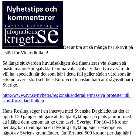
Det är bra att så många har skrivit på
i stöd för Vidarkliniken!
Så länge sjukvården huvudsakligen ska finansieras via skatten så
måste människor självklart kunna välja själva vilken typ av vård de
vill ha, speciellt när det som här i detta fall gäller sådan vård som är
erkänd över i stort sett hela Europa och nästan bara är ifrågasatt här i
Sverige.
http://www.svt.se/nyheter/regionalt/sodertalje/massiva-protester-till-
stod-for-vidarkliniken
Hans Rosling säger i en intervju med Svenska Dagbladet att det är
upp till 50 gånger billigare att hjälpa flyktingar på plats jämfört med
att hjälpa dem genom att ge dem asyl i Sverige. För 10–15 kronor
per dag kan man hjälpa en flykting i flyktingläger i exempelvis
något av Syriens grannländer, jämfört med 500 kronor per dag här i