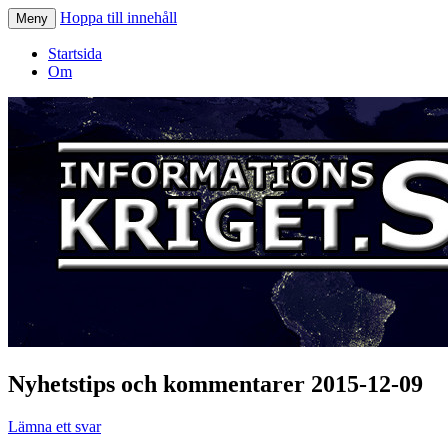
Hoppa till innehåll
Meny
Informationskriget.se
Startsida
Om
Nyhetstips och kommentarer 2015-12-09
Lämna ett svar