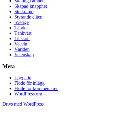
Skadliga ämnen
Skapad knapphet
Stelkramp
Styrande eliten
Sverige
Tänder
Tänkvärt
Tillskott
Vaccin
Världen
Vetenskap
Meta
Logga in
Flöde för inlägg
Flöde för kommentarer
WordPress.org
Drivs med WordPress