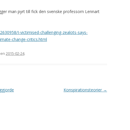
ger man pyrt till fick den svenske professorn Lennart
-2630958/I-victimised-challenging-zealots-says-
imate-change-critics.html
 den
2015-02-24
.
iggjorde
Konspirationsteorier
→