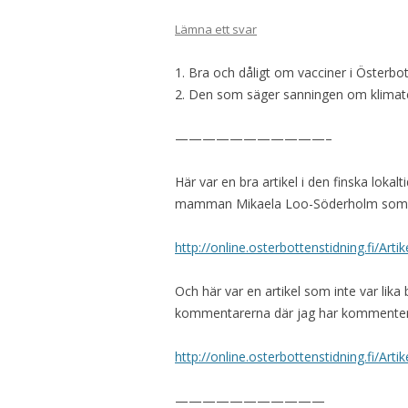
Lämna ett svar
1. Bra och dåligt om vacciner i Österbot
2. Den som säger sanningen om klimatet li
———————————–
Här var en bra artikel i den finska loka
mamman Mikaela Loo-Söderholm som helt
http://online.osterbottenstidning.fi/Arti
Och här var en artikel som inte var lik
kommentarerna där jag har kommentera
http://online.osterbottenstidning.fi/Art
———————————