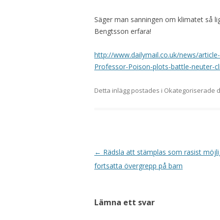
Säger man sanningen om klimatet så lig
Bengtsson erfara!
http://www.dailymail.co.uk/news/article
Professor-Poison-plots-battle-neuter-cl
Detta inlägg postades i Okategoriserade
Inläggsnavigering
←
Rädsla att stämplas som rasist möjl
fortsatta övergrepp på barn
Lämna ett svar