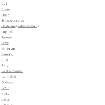
DDT
Difteri
Ebola
Ej kategoriserad
Elektromagnetisk strålning
Eugenik
Europa
Familj
Feminism
Filmklipp
Fluor
Frihet
Gästskribenter
Geopolitik
Glyfosat
GMO
Hälsa
Hälsa
HIV-AIDS