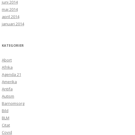
juni 2014
maj 2014
april 2014
januari 2014
KATEGORIER
Abort
Afrika
Agenda 21
Amerika
Antifa
Autism
Barnomsorg
Bild
BLM
Citat
Covid