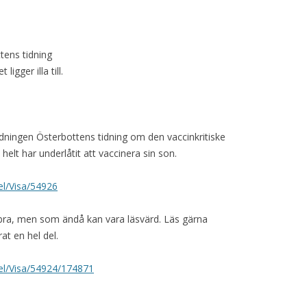
tens tidning
gger illa till.
ltidningen Österbottens tidning om den vaccinkritiske
 har underlåtit att vaccinera sin son.
kel/Visa/54926
a bra, men som ändå kan vara läsvärd. Läs gärna
t en hel del.
ikel/Visa/54924/174871