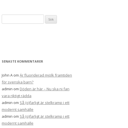
Sök
efter:
SENASTE KOMMENTARER
John A
om
Är fluoriderad mjölk framtiden
för svenska barn?
admin
om
Döden är här – Nu ska ni fan
vara riktigt rädda
admin
om
Så (o)farligt är stelkramp i ett
modernt samhälle
admin
om
Så (o)farligt är stelkramp i ett
modernt samhälle