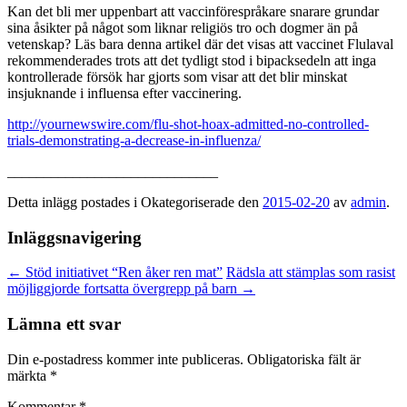
Kan det bli mer uppenbart att vaccinförespråkare snarare grundar
sina åsikter på något som liknar religiös tro och dogmer än på
vetenskap? Läs bara denna artikel där det visas att vaccinet Flulaval
rekommenderades trots att det tydligt stod i bipacksedeln att inga
kontrollerade försök har gjorts som visar att det blir minskat
insjuknande i influensa efter vaccinering.
http://yournewswire.com/flu-shot-hoax-admitted-no-controlled-
trials-demonstrating-a-decrease-in-influenza/
_____________________________
Detta inlägg postades i Okategoriserade den
2015-02-20
av
admin
.
Inläggsnavigering
←
Stöd initiativet “Ren åker ren mat”
Rädsla att stämplas som rasist
möjliggjorde fortsatta övergrepp på barn
→
Lämna ett svar
Din e-postadress kommer inte publiceras.
Obligatoriska fält är
märkta
*
Kommentar
*