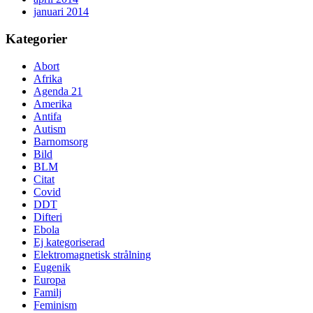
januari 2014
Kategorier
Abort
Afrika
Agenda 21
Amerika
Antifa
Autism
Barnomsorg
Bild
BLM
Citat
Covid
DDT
Difteri
Ebola
Ej kategoriserad
Elektromagnetisk strålning
Eugenik
Europa
Familj
Feminism