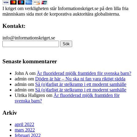
I kriget om verkligheten står Informationskriget.se på den lilla fria
människans sida mot de korporativa auktoritära globalisterna.
Kontakt:
info@informationskriget.se
Sök
efter:
Senaste kommentarer
John A
om
Är fluoriderad mjölk framtiden för svenska barn?
admin
om
Döden är här – Nu ska ni fan vara riktigt rädda
admin
om
Så (o)farligt är stelkramp i ett modernt samhälle
admin
om
Så (o)farligt är stelkramp i ett modernt samhälle
Ulrika Hallgren
om
Är fluoriderad mjölk framtiden för
svenska barn?
Arkiv
april 2022
mars 2022
februari 2022