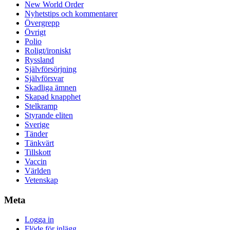
New World Order
Nyhetstips och kommentarer
Övergrepp
Övrigt
Polio
Roligt/ironiskt
Ryssland
Självförsörjning
Självförsvar
Skadliga ämnen
Skapad knapphet
Stelkramp
Styrande eliten
Sverige
Tänder
Tänkvärt
Tillskott
Vaccin
Världen
Vetenskap
Meta
Logga in
Flöde för inlägg