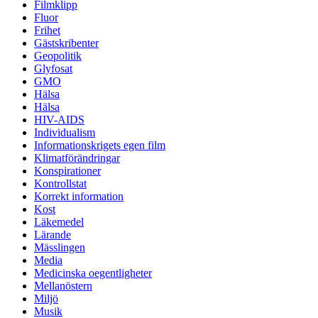
Filmklipp
Fluor
Frihet
Gästskribenter
Geopolitik
Glyfosat
GMO
Hälsa
Hälsa
HIV-AIDS
Individualism
Informationskrigets egen film
Klimatförändringar
Konspirationer
Kontrollstat
Korrekt information
Kost
Läkemedel
Lärande
Mässlingen
Media
Medicinska oegentligheter
Mellanöstern
Miljö
Musik