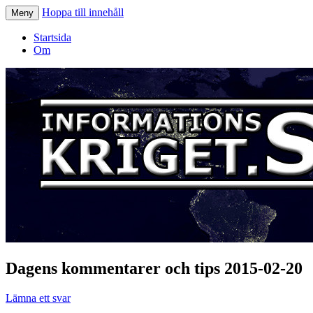
Hoppa till innehåll
Meny
Informationskriget.se
Startsida
Om
Dagens kommentarer och tips 2015-02-20
Lämna ett svar