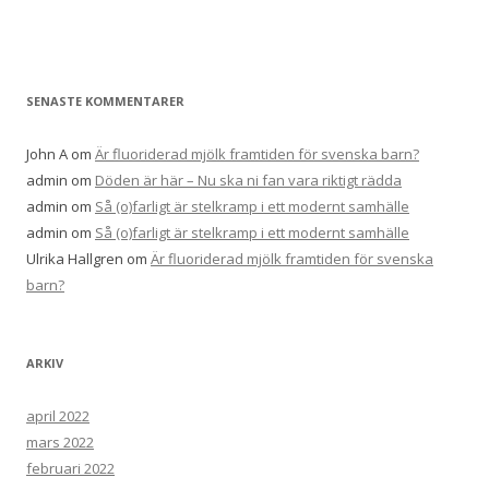
SENASTE KOMMENTARER
John A
om
Är fluoriderad mjölk framtiden för svenska barn?
admin
om
Döden är här – Nu ska ni fan vara riktigt rädda
admin
om
Så (o)farligt är stelkramp i ett modernt samhälle
admin
om
Så (o)farligt är stelkramp i ett modernt samhälle
Ulrika Hallgren
om
Är fluoriderad mjölk framtiden för svenska
barn?
ARKIV
april 2022
mars 2022
februari 2022