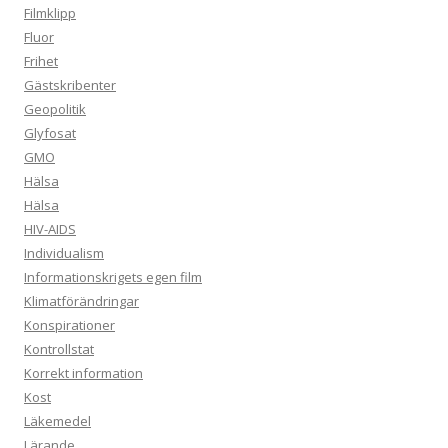
Filmklipp
Fluor
Frihet
Gästskribenter
Geopolitik
Glyfosat
GMO
Hälsa
Hälsa
HIV-AIDS
Individualism
Informationskrigets egen film
Klimatförändringar
Konspirationer
Kontrollstat
Korrekt information
Kost
Läkemedel
Lärande