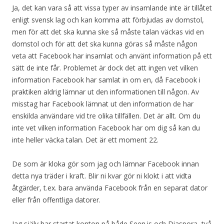
Ja, det kan vara så att vissa typer av insamlande inte är tillåtet
enligt svensk lag och kan komma att förbjudas av domstol,
men för att det ska kunna ske så måste talan väckas vid en
domstol och för att det ska kunna göras så måste någon
veta att Facebook har insamlat och använt information på ett
sätt de inte får. Problemet är dock det att ingen vet vilken
information Facebook har samlat in om en, då Facebook i
praktiken aldrig lämnar ut den informationen till någon. Av
misstag har Facebook lämnat ut den information de har
enskilda användare vid tre olika tillfällen. Det är allt. Om du
inte vet vilken information Facebook har om dig så kan du
inte heller väcka talan. Det är ett moment 22.
De som är kloka gör som jag och lämnar Facebook innan
detta nya träder i kraft. Blir ni kvar gör ni klokt i att vidta
åtgärder, t.ex. bara använda Facebook från en separat dator
eller från offentliga datorer.
Jag själv har startat konton på både Seen.is och Diaspora, två