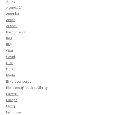
Afrika
Agenda 21
Amerika
Antifa
Autism
Barnomsorg
Bild
BLM
Citat
Covid
DDT
Difteri
Ebola
Ej kategoriserad
Elektromagnetisk strålning
Eugenik
Europa
Familj
Feminism