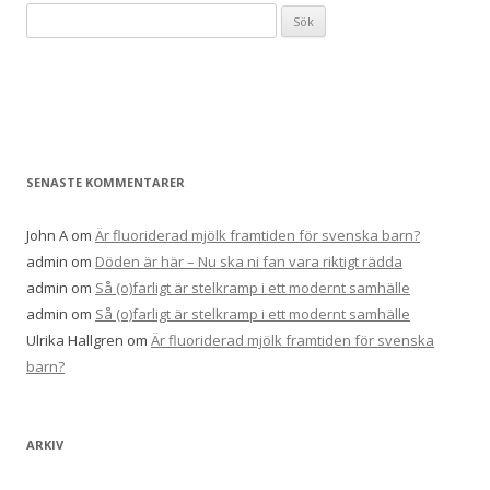
Sök
efter:
SENASTE KOMMENTARER
John A
om
Är fluoriderad mjölk framtiden för svenska barn?
admin
om
Döden är här – Nu ska ni fan vara riktigt rädda
admin
om
Så (o)farligt är stelkramp i ett modernt samhälle
admin
om
Så (o)farligt är stelkramp i ett modernt samhälle
Ulrika Hallgren
om
Är fluoriderad mjölk framtiden för svenska
barn?
ARKIV