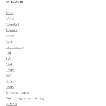
KATEGORIER
Abort
Afrika
Agenda 21
Amerika
Antifa
Autism
Barnomsorg
Bild
BLM
Citat
Covid
DDT
Difteri
Ebola
Ej kategoriserad
Elektromagnetisk strålning
Eugenik