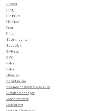
Europa
Familj
Feminism
Filmklipp
Fluor
Frihet
Gästskribenter
Geopolitik
Glyfosat
GMO
Hälsa
Hälsa
HIV-AIDS
Individualism
Informationskrigets egen film
Klimatförändringar
Konspirationer
Kontrollstat
Korrekt information