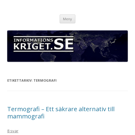
Informationskriget.se
Hoppa
Meny
till
innehåll
ETIKETTARKIV:
TERMOGRAFI
Termografi – Ett säkrare alternativ till
mammografi
8 svar