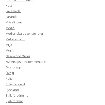
Kost
Läkemedel
Lärande
Mässlingen
Media
Medicinska oegentligheter
Mellanöstern
Miljö
Musik
New World Order
Nyhetstips och kommentarer
Övergrepp
Övrigt
Polio
Roligt/ironiskt
Ryssland
Självförsörjning
Självförsvar