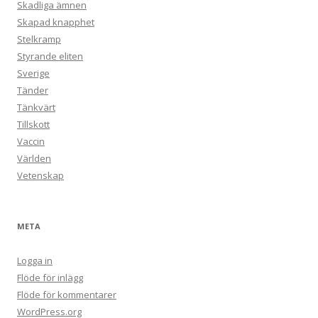
Skadliga ämnen
Skapad knapphet
Stelkramp
Styrande eliten
Sverige
Tänder
Tänkvärt
Tillskott
Vaccin
Världen
Vetenskap
META
Logga in
Flöde för inlägg
Flöde för kommentarer
WordPress.org