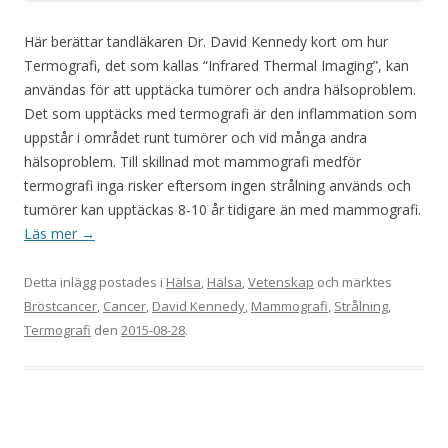
Här berättar tandläkaren Dr. David Kennedy kort om hur
Termografi, det som kallas “Infrared Thermal Imaging”, kan
användas för att upptäcka tumörer och andra hälsoproblem.
Det som upptäcks med termografi är den inflammation som
uppstår i området runt tumörer och vid många andra
hälsoproblem. Till skillnad mot mammografi medför
termografi inga risker eftersom ingen strålning används och
tumörer kan upptäckas 8-10 år tidigare än med mammografi.
Läs mer
→
Detta inlägg postades i
Hälsa
,
Hälsa
,
Vetenskap
och märktes
Bröstcancer
,
Cancer
,
David Kennedy
,
Mammografi
,
Strålning
,
Termografi
den
2015-08-28
.