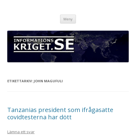
Informationskriget.se
Hoppa
Meny
till
innehåll
ETIKETTARKIV:
JOHN MAGUFULI
Tanzanias president som ifrågasatte
covidtesterna har dött
Lämna ett svar