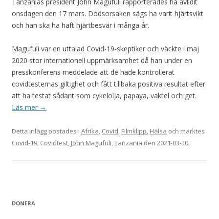
Tanzanias president John Magufuli rapporterades ha avlidit
onsdagen den 17 mars. Dödsorsaken sägs ha varit hjärtsvikt
och han ska ha haft hjärtbesvär i många år.
Magufuli var en uttalad Covid-19-skeptiker och väckte i maj
2020 stor internationell uppmärksamhet då han under en
presskonferens meddelade att de hade kontrollerat
covidtesternas giltighet och fått tillbaka positiva resultat efter
att ha testat sådant som cykelolja, papaya, vaktel och get.
Läs mer
→
Detta inlägg postades i
Afrika
,
Covid
,
Filmklipp
,
Hälsa
och märktes
Covid-19
,
Covidtest
,
John Magufuli
,
Tanzania
den
2021-03-30
.
DONERA