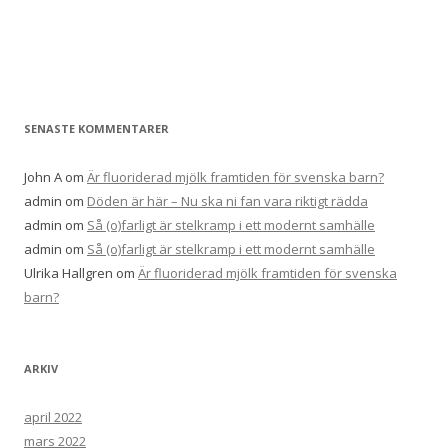
efter:
SENASTE KOMMENTARER
John A
om
Är fluoriderad mjölk framtiden för svenska barn?
admin
om
Döden är här – Nu ska ni fan vara riktigt rädda
admin
om
Så (o)farligt är stelkramp i ett modernt samhälle
admin
om
Så (o)farligt är stelkramp i ett modernt samhälle
Ulrika Hallgren
om
Är fluoriderad mjölk framtiden för svenska
barn?
ARKIV
april 2022
mars 2022