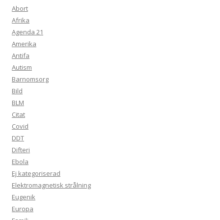
Abort
Afrika
Agenda 21
Amerika
Antifa
Autism
Barnomsorg
Bild
BLM
Citat
Covid
DDT
Difteri
Ebola
Ej kategoriserad
Elektromagnetisk strålning
Eugenik
Europa