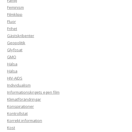
Familj
Feminism
Filmklipp
Fluor
Frihet
Gästskribenter
Geopolitik
Glyfosat
GMO
Hälsa
Hälsa
HIV-AIDS
Individualism
Informationskrigets egen film
Klimatförändringar
Konspirationer
Kontrollstat
Korrekt information
Kost