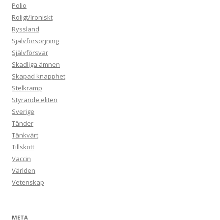
Polio
Roligt/ironiskt
Ryssland
Självförsörjning
Självförsvar
Skadliga ämnen
Skapad knapphet
Stelkramp
Styrande eliten
Sverige
Tänder
Tänkvärt
Tillskott
Vaccin
Världen
Vetenskap
META