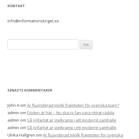
KONTAKT:
info@informationskriget.se
S
ö
k
e
f
t
e
SENASTE KOMMENTARER
r
:
John A
om
Är fluoriderad mjölk framtiden för svenska barn?
admin
om
Döden är här – Nu ska ni fan vara riktigt rädda
admin
om
Så (o)farligt är stelkramp i ett modernt samhälle
admin
om
Så (o)farligt är stelkramp i ett modernt samhälle
Ulrika Hallgren
om
Är fluoriderad mjölk framtiden för svenska