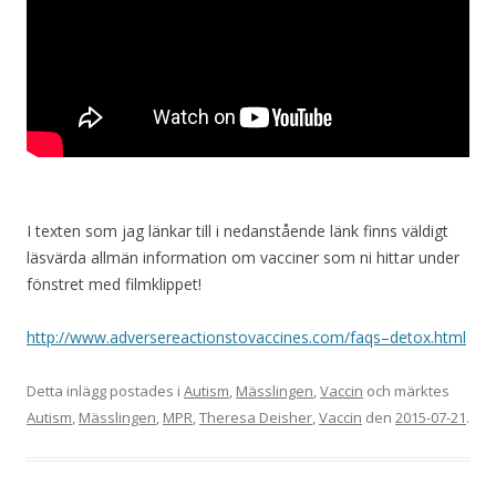
I texten som jag länkar till i nedanstående länk finns väldigt
läsvärda allmän information om vacciner som ni hittar under
fönstret med filmklippet!
http://www.adversereactionstovaccines.com/faqs–detox.html
Detta inlägg postades i
Autism
,
Mässlingen
,
Vaccin
och märktes
Autism
,
Mässlingen
,
MPR
,
Theresa Deisher
,
Vaccin
den
2015-07-21
.