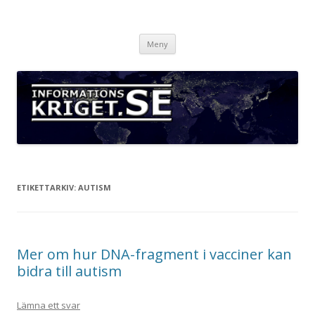
Informationskriget.se
Hoppa
Meny
till
innehåll
ETIKETTARKIV:
AUTISM
Mer om hur DNA-fragment i vacciner kan
bidra till autism
Lämna ett svar