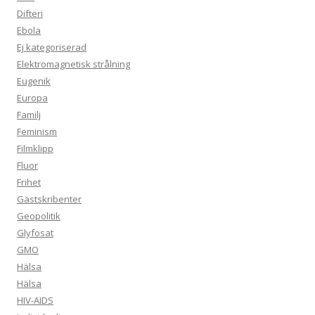
Difteri
Ebola
Ej kategoriserad
Elektromagnetisk strålning
Eugenik
Europa
Familj
Feminism
Filmklipp
Fluor
Frihet
Gästskribenter
Geopolitik
Glyfosat
GMO
Hälsa
Hälsa
HIV-AIDS