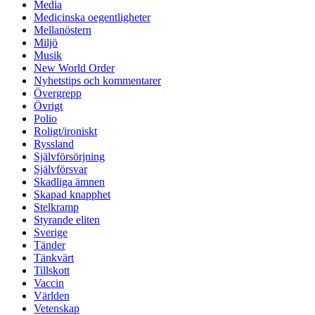
Media
Medicinska oegentligheter
Mellanöstern
Miljö
Musik
New World Order
Nyhetstips och kommentarer
Övergrepp
Övrigt
Polio
Roligt/ironiskt
Ryssland
Självförsörjning
Självförsvar
Skadliga ämnen
Skapad knapphet
Stelkramp
Styrande eliten
Sverige
Tänder
Tänkvärt
Tillskott
Vaccin
Världen
Vetenskap