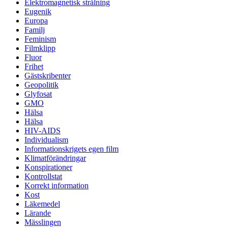
Elektromagnetisk strålning
Eugenik
Europa
Familj
Feminism
Filmklipp
Fluor
Frihet
Gästskribenter
Geopolitik
Glyfosat
GMO
Hälsa
Hälsa
HIV-AIDS
Individualism
Informationskrigets egen film
Klimatförändringar
Konspirationer
Kontrollstat
Korrekt information
Kost
Läkemedel
Lärande
Mässlingen