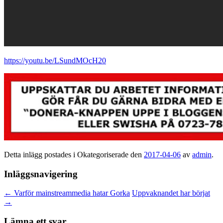
https://youtu.be/LSundMOcH20
Detta inlägg postades i Okategoriserade den
2017-04-06
av
admin
.
Inläggsnavigering
←
Varför mainstreammedia hatar Gorka
Uppvaknandet har börjat
→
Lämna ett svar