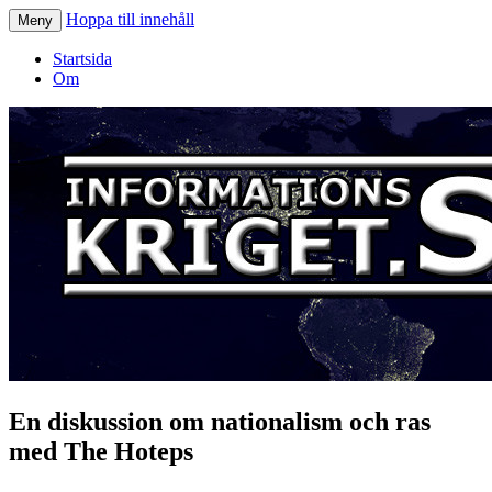
Hoppa till innehåll
Meny
Informationskriget.se
Startsida
Om
En diskussion om nationalism och ras
med The Hoteps