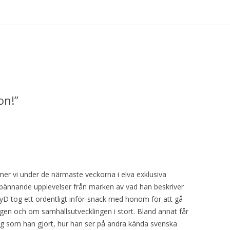
.se
Hoppa
till
innehåll
on!”
mer vi under de närmaste veckorna i elva exklusiva
 spännande upplevelser från marken av vad han beskriver
D tog ett ordentligt inför-snack med honom för att gå
en och om samhällsutvecklingen i stort. Bland annat får
ning som han gjort, hur han ser på andra kända svenska