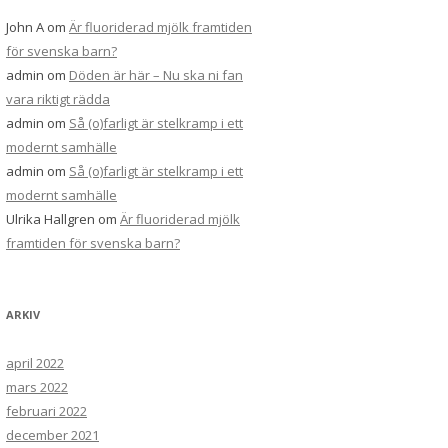
John A
om
Är fluoriderad mjölk framtiden
för svenska barn?
admin
om
Döden är här – Nu ska ni fan
vara riktigt rädda
admin
om
Så (o)farligt är stelkramp i ett
modernt samhälle
admin
om
Så (o)farligt är stelkramp i ett
modernt samhälle
Ulrika Hallgren
om
Är fluoriderad mjölk
framtiden för svenska barn?
ARKIV
april 2022
mars 2022
februari 2022
december 2021