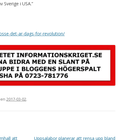
v Sverige i USA.”
bosse-det-ar-dags-for-revolution/
 den
2017-03-02
.
mhall att
Uppsalabor planerar att rensa upp bland