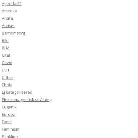
Agenda 21
Amerika
Antifa
Autism
Barnomsorg
Bild
BLM
Citat
Covid
DDT
Difteri
Ebola
Ej kategoriserad
Elektromagnetisk strålning
Eugenik
Europa
Familj
Feminism
Filmklipp