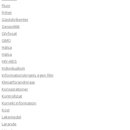
Fluor
Frihet
Gästskribenter
Geopolitik
Glyfosat
GMO
Hälsa
Hälsa
HIV-AIDS
Individualism
Informationskrigets egen film
Klimatförändringar
Konspirationer
Kontrollstat
Korrekt information
Kost
Läkemedel
Lärande