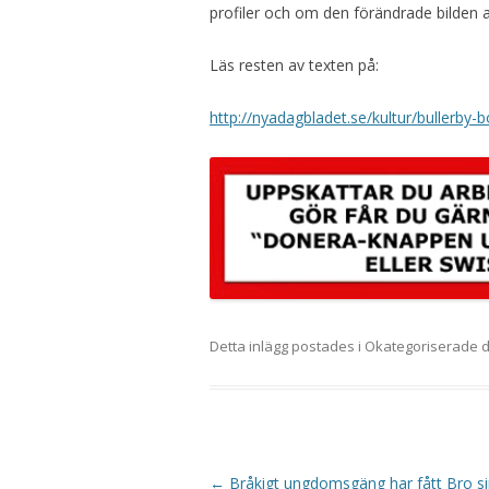
profiler och om den förändrade bilden a
Läs resten av texten på:
http://nyadagbladet.se/kultur/bullerby-
Detta inlägg postades i Okategoriserade
Inläggsnavigering
←
Bråkigt ungdomsgäng har fått Bro si