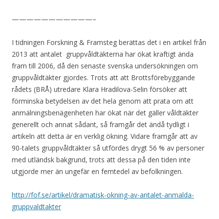
———————————–
I tidningen Forskning & Framsteg berättas det i en artikel från
2013 att antalet gruppvåldtäkterna har ökat kraftigt ända
fram till 2006, då den senaste svenska undersökningen om
gruppvåldtäkter gjordes. Trots att att Brottsförebyggande
rådets (BRÅ) utredare Klara Hradilova-Selin försöker att
förminska betydelsen av det hela genom att prata om att
anmälningsbenägenheten har ökat när det gäller våldtäkter
generellt och annat sådant, så framgår det ändå tydligt i
artikeln att detta är en verklig ökning. Vidare framgår att av
90-talets gruppvåldtäkter så utfördes drygt 56 % av personer
med utländsk bakgrund, trots att dessa på den tiden inte
utgjorde mer än ungefär en femtedel av befolkningen.
http://fof.se/artikel/dramatisk-okning-av-antalet-anmalda-
gruppvaldtakter