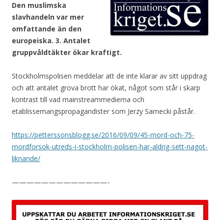
Den muslimska
slavhandeln var mer
omfattande än den
europeiska. 3. Antalet
gruppvåldtäkter ökar kraftigt.
Stockholmspolisen meddelar att de inte klarar av sitt uppdrag
och att antalet grova brott har ökat, något som står i skarp
kontrast till vad mainstreammedierna och
etablissemangspropagandister som Jerzy Sarnecki påstår.
https://petterssonsblogg.se/2016/09/09/45-mord-och-75-
mordforsok-utreds-i-stockholm-polisen-har-aldrig-sett-nagot-
liknande/
—————————————-