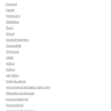
Europa
Familj
Feminism
Filmklipp
Fluor
Frihet
Gästskribenter
Geopolitik
Glyfosat
GMO
Hälsa
Hälsa
HIV-AIDS
Individualism
Informationskrigets egen film
Klimatförändringar
Konspirationer
Kontrollstat
Korrekt information