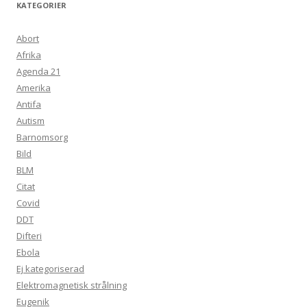
KATEGORIER
Abort
Afrika
Agenda 21
Amerika
Antifa
Autism
Barnomsorg
Bild
BLM
Citat
Covid
DDT
Difteri
Ebola
Ej kategoriserad
Elektromagnetisk strålning
Eugenik