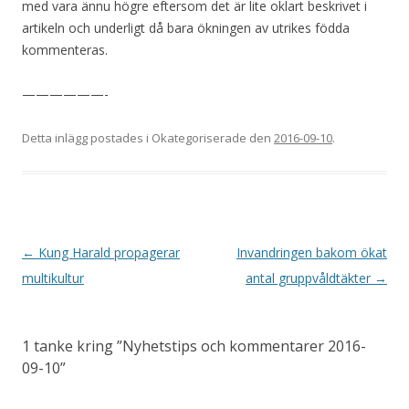
med vara ännu högre eftersom det är lite oklart beskrivet i
artikeln och underligt då bara ökningen av utrikes födda
kommenteras.
——————-
Detta inlägg postades i Okategoriserade den
2016-09-10
.
Inläggsnavigering
←
Kung Harald propagerar
Invandringen bakom ökat
multikultur
antal gruppvåldtäkter
→
1 tanke kring ”
Nyhetstips och kommentarer 2016-
09-10
”