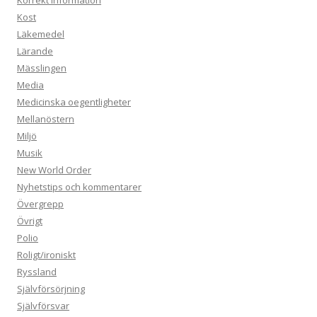
Kost
Läkemedel
Lärande
Mässlingen
Media
Medicinska oegentligheter
Mellanöstern
Miljö
Musik
New World Order
Nyhetstips och kommentarer
Övergrepp
Övrigt
Polio
Roligt/ironiskt
Ryssland
Självförsörjning
Självförsvar