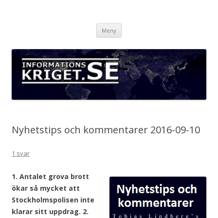
Informationskriget.se
Hoppa
Meny
till
innehåll
Nyhetstips och kommentarer 2016-09-10
1 svar
1. Antalet grova brott
ökar så mycket att
Stockholmspolisen inte
klarar sitt uppdrag. 2.