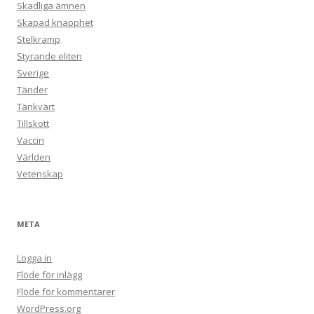
Skadliga ämnen
Skapad knapphet
Stelkramp
Styrande eliten
Sverige
Tänder
Tänkvärt
Tillskott
Vaccin
Världen
Vetenskap
META
Logga in
Flöde för inlägg
Flöde för kommentarer
WordPress.org