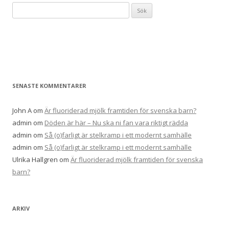
Sök
efter:
SENASTE KOMMENTARER
John A
om
Är fluoriderad mjölk framtiden för svenska barn?
admin
om
Döden är här – Nu ska ni fan vara riktigt rädda
admin
om
Så (o)farligt är stelkramp i ett modernt samhälle
admin
om
Så (o)farligt är stelkramp i ett modernt samhälle
Ulrika Hallgren
om
Är fluoriderad mjölk framtiden för svenska
barn?
ARKIV