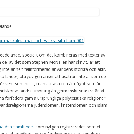
elande.
 meddelande, speciellt om det kombineras med texter av
n del av det som Stephen McNallen har skrivit, är att
nte är helt felinformerad är världens största och aktiv i
a länder, uttryckligen anser att asatron inte är som de
för vem som helst, utan att asatron är något som är
änniskor av andra ursprung än germanskt snarare än att
a förfäders gamla ursprungliga polyteistiska religioner
ärldsreligionerna judendomen, kristendomen och islam
ka Asa-samfundet
som nyligen registrerades som ett
är stolt medlem i borde fundera över. Det kan dock