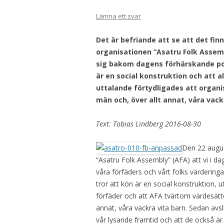
Lämna ett svar
Det är befriande att se att det fi
organisationen “Asatru Folk Assemb
sig bakom dagens förhärskande poli
är en social konstruktion och att al
uttalande förtydligades att organi
män och, över allt annat, våra vack
Text: Tobias Lindberg 2016-08-30
Den 22 augus
“Asatru Folk Assembly” (AFA) att vi i d
våra förfäders och vårt folks värderingar
tror att kön är en social konstruktion, 
förfäder och att AFA tvärtom värdesätt
annat, våra vackra vita barn. Sedan avs
vår lysande framtid och att de också är