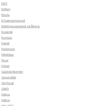
DDT
Difteri
Ebola
Ej kategoriserad
Elektromagnetisk strålning
Eugenik
Europa
Familj
Feminism
Filmklipp
Fluor
Frihet
Gästskribenter
Geopolitik
Glyfosat
GMO
Hälsa
Hälsa
HIV-AIDS