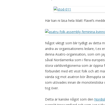
Här kan ni läsa hela Matt Flavel’s medd
Något viktigt som blir tydligt av detta
andra av organisationens ledare, t.ex e
denna Asatro-organisation, som om jag i
såväl Nordamerika som i flera europeisk
stora världsreligionerna som är öppna 
förbundet med ett visst folk och att m
vända sig mot asatron bör återuppta sin
som utövades innan de monoteistiska v
tog över.
Detta är kanske något som den
Nordis
svenskt trossamfund och som jag själv 