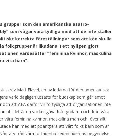
nns grupper som den amerikanska asatro-
ly” som vågar vara tydliga med att de inte ställer
tiskt korrekta föreställningar som att kön skulle
la folkgrupper är likadana. I ett nyligen gjort
sationen värdesätter “feminina kvinnor, maskulina
ra vita barn”.
ti skrev Matt Flavel, en av ledarna för den amerikanska
agens värld dagligen utsätts för budskap som går emot
 och att AFA därför vill förtydliga att organisationen inte
utan att det är en vacker gåva från gudarna och från våra
er våra feminina kvinnor, maskulina män och, över allt
lutade han med att poängtera att vårt folks barn som är
 vårt arv från våra förfäderna sedan tidernas begynnelse.