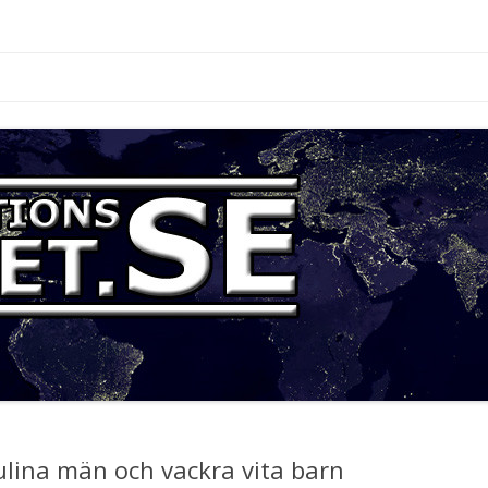
.se
Hoppa
till
innehåll
lina män och vackra vita barn