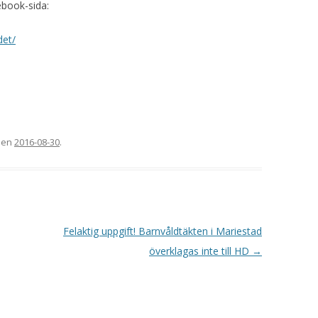
book-sida:
det/
 den
2016-08-30
.
Felaktig uppgift! Barnvåldtäkten i Mariestad
överklagas inte till HD
→