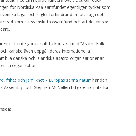
ningen för Nordiska Asa-samfundet egentligen tycker som
 svenska lagar och regler förhindrar dem att säga det
istrerad som ett svenskt trossamfund och att de kanske
idare.
emot borde göra är att ta kontakt med “Asatru Folk
ch kanske även uppgå i deras internationella
att bl.a danska och isländska asatro-organisationer är
onella organisation.
ro, frihet och jämlikhet – Europas sanna natur
” har den
lk Assembly” och Stephen McNallen tidigare nämnts för
msida: