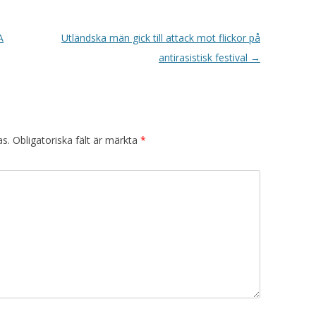
A
Utländska män gick till attack mot flickor på
antirasistisk festival
→
as.
Obligatoriska fält är märkta
*