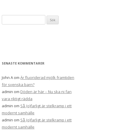
Sök
efter:
SENASTE KOMMENTARER
John A
om
Är fluoriderad mjölk framtiden
för svenska barn?
admin
om
Döden är här – Nu ska ni fan
vara riktigt rädda
admin
om
Så (o)farligt är stelkramp i ett
modernt samhälle
admin
om
Så (o)farligt är stelkramp i ett
modernt samhälle