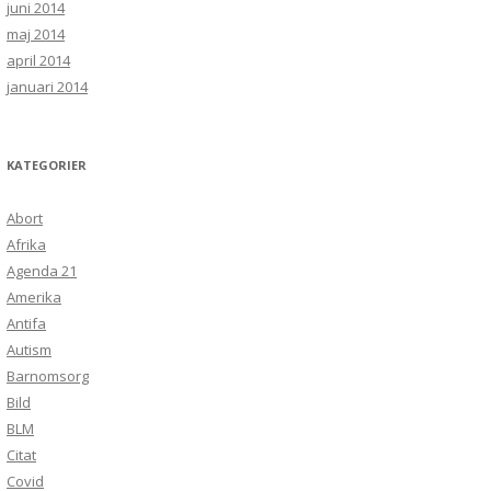
juni 2014
maj 2014
april 2014
januari 2014
KATEGORIER
Abort
Afrika
Agenda 21
Amerika
Antifa
Autism
Barnomsorg
Bild
BLM
Citat
Covid