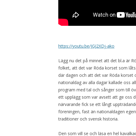
https://youtu.be/JGJ2XDj-ako
Lägg nu det på minnet att det bl.a är Rö
folket, att det var Röda korset som låt
där dagen och att det var Röda korset
nationaldag av alla dagar kallade oss a
program med tal och sånger som till 
ett upplägg som var avsett att ge oss 
närvarande fick se ett långt uppträdan
föreningen, fast än nationaldagen egen
traditioner och svensk historia.
Den som vill se och läsa en hel kavalkad