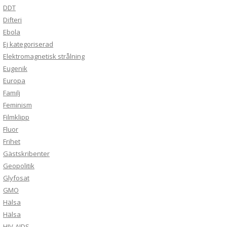
DDT
Difteri
Ebola
Ej kategoriserad
Elektromagnetisk strålning
Eugenik
Europa
Familj
Feminism
Filmklipp
Fluor
Frihet
Gästskribenter
Geopolitik
Glyfosat
GMO
Hälsa
Hälsa
HIV-AIDS