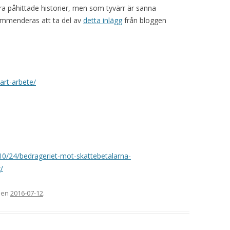
ara påhittade historier, men som tyvärr är sanna
kommenderas att ta del av
detta inlägg
från bloggen
art-arbete/
10/24/bedrageriet-mot-skattebetalarna-
/
 den
2016-07-12
.