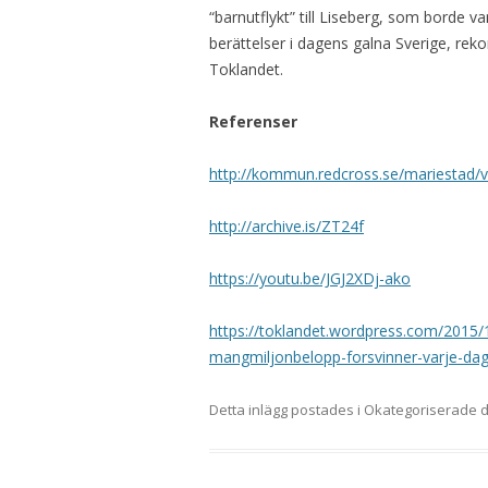
“barnutflykt” till Liseberg, som borde v
berättelser i dagens galna Sverige, re
Toklandet.
Referenser
http://kommun.redcross.se/mariestad/v
http://archive.is/ZT24f
https://youtu.be/JGJ2XDj-ako
https://toklandet.wordpress.com/2015/
mangmiljonbelopp-forsvinner-varje-dag
Detta inlägg postades i Okategoriserade