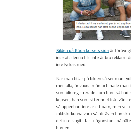
Bilden på Röda korsets sida
är förövrig
inse att denna bild inte är bra reklam 
inte lyckas med.
När man tittar på bilden så ser man tydli
med alla, är vuxna män och hade man inte
som blir registrerade som barn så hade
kepsen, han som sitter nr. 4 från vänster
så uppenbart inte är ett barn, men vet m
faktiskt kunna vara så att även han sk
det inte slagits fast någonstans på n
barnen.