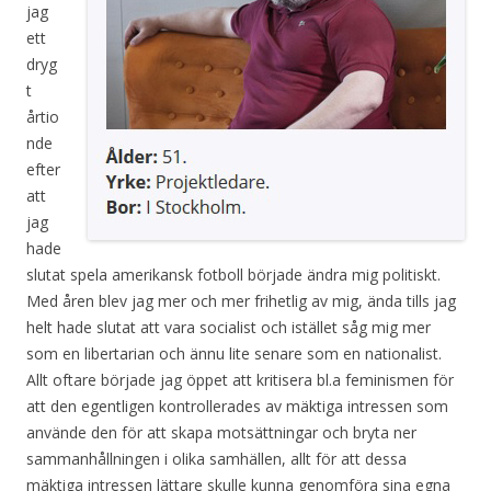
jag
ett
dryg
t
årtio
nde
efter
att
jag
hade
slutat spela amerikansk fotboll började ändra mig politiskt.
Med åren blev jag mer och mer frihetlig av mig, ända tills jag
helt hade slutat att vara socialist och istället såg mig mer
som en libertarian och ännu lite senare som en nationalist.
Allt oftare började jag öppet att kritisera bl.a feminismen för
att den egentligen kontrollerades av mäktiga intressen som
använde den för att skapa motsättningar och bryta ner
sammanhållningen i olika samhällen, allt för att dessa
mäktiga intressen lättare skulle kunna genomföra sina egna