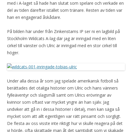
med i A-laget så hade han slutat som spelare och verkade en
del av tiden därefter istället som tränare. Resten av tiden var
han en engagerad åskådare.
På bilden här under från Zinkenstams IP ser ni en lagbild på
Stockholm Wildcats A-lag där jag är inringad med en liten
cirkel till vänster och Ulric är inringad med en stor cirkel till
höger.
Under alla dessa år som jag spelade amerikansk fotboll så
berättades det otaliga historier om Ulric och hans vänners
fylleäventyr och slagsmål samt om Ulrics erövringar av
kvinnor som oftast var mycket yngre än han själv. Jag
undviker att gå in i dessa historier i detalj, men kan säga så
mycket som att allt egentligen var rätt pinsamt och sorgligt.
De flesta av oss visste inte riktigt hur vi skulle reagera på det
vi hörde, ofta skrattade man åt det samtidigt som vi skakade