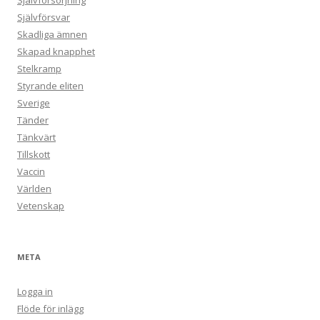
Självförsörjning
Självförsvar
Skadliga ämnen
Skapad knapphet
Stelkramp
Styrande eliten
Sverige
Tänder
Tänkvärt
Tillskott
Vaccin
Världen
Vetenskap
META
Logga in
Flöde för inlägg