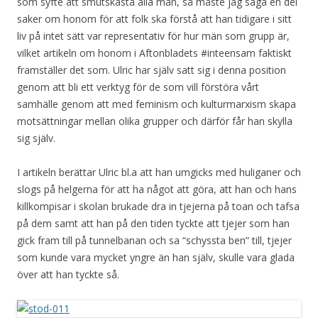
som syfte att smutskasta alla män, så måste jag säga en del
saker om honom för att folk ska förstå att han tidigare i sitt
liv på intet sätt var representativ för hur män som grupp är,
vilket artikeln om honom i Aftonbladets #inteensam faktiskt
framställer det som. Ulric har själv satt sig i denna position
genom att bli ett verktyg för de som vill förstöra vårt
samhälle genom att med feminism och kulturmarxism skapa
motsättningar mellan olika grupper och därför får han skylla
sig själv.
I artikeln berättar Ulric bl.a att han umgicks med huliganer och
slogs på helgerna för att ha något att göra, att han och hans
killkompisar i skolan brukade dra in tjejerna på toan och tafsa
på dem samt att han på den tiden tyckte att tjejer som han
gick fram till på tunnelbanan och sa “schyssta ben” till, tjejer
som kunde vara mycket yngre än han själv, skulle vara glada
över att han tyckte så.