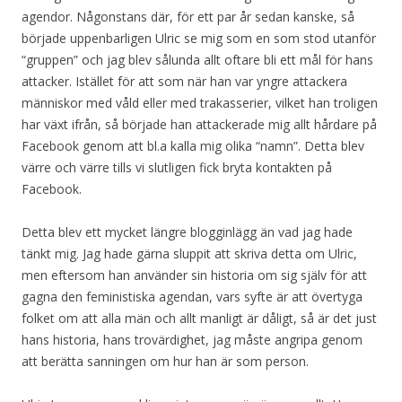
agendor. Någonstans där, för ett par år sedan kanske, så
började uppenbarligen Ulric se mig som en som stod utanför
“gruppen” och jag blev sålunda allt oftare bli ett mål för hans
attacker. Istället för att som när han var yngre attackera
människor med våld eller med trakasserier, vilket han troligen
har växt ifrån, så började han attackerade mig allt hårdare på
Facebook genom att bl.a kalla mig olika “namn”. Detta blev
värre och värre tills vi slutligen fick bryta kontakten på
Facebook.
Detta blev ett mycket längre blogginlägg än vad jag hade
tänkt mig. Jag hade gärna sluppit att skriva detta om Ulric,
men eftersom han använder sin historia om sig själv för att
gagna den feministiska agendan, vars syfte är att övertyga
folket om att alla män och allt manligt är dåligt, så är det just
hans historia, hans trovärdighet, jag måste angripa genom
att berätta sanningen om hur han är som person.