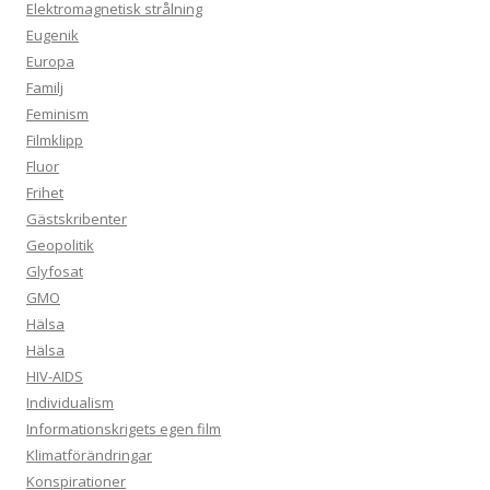
Elektromagnetisk strålning
Eugenik
Europa
Familj
Feminism
Filmklipp
Fluor
Frihet
Gästskribenter
Geopolitik
Glyfosat
GMO
Hälsa
Hälsa
HIV-AIDS
Individualism
Informationskrigets egen film
Klimatförändringar
Konspirationer