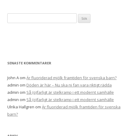
S
ö
k
e
f
t
e
SENASTE KOMMENTARER
r
:
John A
om
Är fluoriderad mjölk framtiden för svenska barn?
admin
om
Döden är här – Nu ska ni fan vara riktigt rädda
admin
om
Så (o)farligt är stelkramp i ett modernt samhälle
admin
om
Så (o)farligt är stelkramp i ett modernt samhälle
Ulrika Hallgren
om
Är fluoriderad mjölk framtiden för svenska
barn?
ARKIV