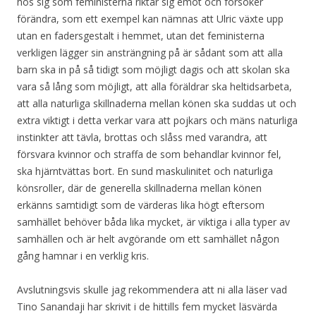
hos sig som feministerna riktar sig emot och försöker
förändra, som ett exempel kan nämnas att Ulric växte upp
utan en fadersgestalt i hemmet, utan det feministerna
verkligen lägger sin ansträngning på är sådant som att alla
barn ska in på så tidigt som möjligt dagis och att skolan ska
vara så lång som möjligt, att alla föräldrar ska heltidsarbeta,
att alla naturliga skillnaderna mellan könen ska suddas ut och
extra viktigt i detta verkar vara att pojkars och mäns naturliga
instinkter att tävla, brottas och slåss med varandra, att
försvara kvinnor och straffa de som behandlar kvinnor fel,
ska hjärntvättas bort. En sund maskulinitet och naturliga
könsroller, där de generella skillnaderna mellan könen
erkänns samtidigt som de värderas lika högt eftersom
samhället behöver båda lika mycket, är viktiga i alla typer av
samhällen och är helt avgörande om ett samhället någon
gång hamnar i en verklig kris.
Avslutningsvis skulle jag rekommendera att ni alla läser vad
Tino Sanandaji har skrivit i de hittills fem mycket läsvärda