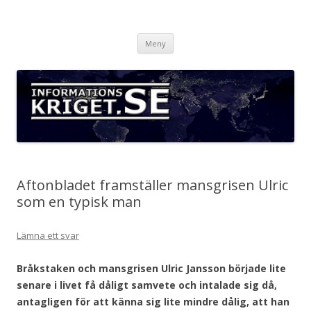
Informationskriget.se
Hoppa
Meny
till
innehåll
Aftonbladet framställer mansgrisen Ulric
som en typisk man
Lämna ett svar
Bråkstaken och mansgrisen Ulric Jansson började lite
senare i livet få dåligt samvete och intalade sig då,
antagligen för att känna sig lite mindre dålig, att han