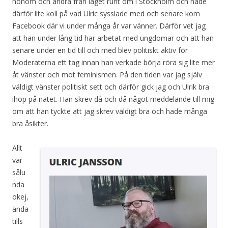
honom och andra från laget runt om i Stockholm och hade
därför lite koll på vad Ulric sysslade med och senare kom
Facebook där vi under många år var vänner. Därför vet jag
att han under lång tid har arbetat med ungdomar och att han
senare under en tid till och med blev politiskt aktiv för
Moderaterna ett tag innan han verkade börja röra sig lite mer
åt vänster och mot feminismen. På den tiden var jag själv
väldigt vänster politiskt sett och därför gick jag och Ulrik bra
ihop på nätet. Han skrev då och då något meddelande till mig
om att han tyckte att jag skrev väldigt bra och hade många
bra åsikter.
Allt
var
sålu
nda
okej,
ända
tills