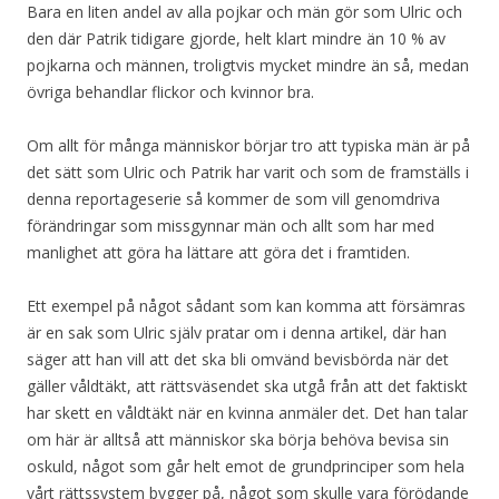
Bara en liten andel av alla pojkar och män gör som Ulric och
den där Patrik tidigare gjorde, helt klart mindre än 10 % av
pojkarna och männen, troligtvis mycket mindre än så, medan
övriga behandlar flickor och kvinnor bra.
Om allt för många människor börjar tro att typiska män är på
det sätt som Ulric och Patrik har varit och som de framställs i
denna reportageserie så kommer de som vill genomdriva
förändringar som missgynnar män och allt som har med
manlighet att göra ha lättare att göra det i framtiden.
Ett exempel på något sådant som kan komma att försämras
är en sak som Ulric själv pratar om i denna artikel, där han
säger att han vill att det ska bli omvänd bevisbörda när det
gäller våldtäkt, att rättsväsendet ska utgå från att det faktiskt
har skett en våldtäkt när en kvinna anmäler det. Det han talar
om här är alltså att människor ska börja behöva bevisa sin
oskuld, något som går helt emot de grundprinciper som hela
vårt rättssystem bygger på, något som skulle vara förödande