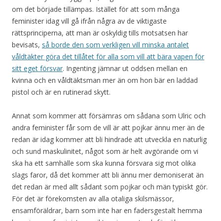
om det började tillämpas. Istället för att som många
feminister idag vill gå ifrån några av de viktigaste
rättsprinciperna, att man är oskyldig tills motsatsen har
bevisats,
så borde den som verkligen vill minska antalet
våldtäkter göra det tillåtet för alla som vill att bära vapen för
sitt eget försvar
. Ingenting jämnar ut oddsen mellan en
kvinna och en våldtäktsman mer än om hon bär en laddad
pistol och är en rutinerad skytt.
Annat som kommer att försämras om sådana som Ulric och
andra feminister får som de vill är att pojkar ännu mer än de
redan är idag kommer att bli hindrade att utveckla en naturlig
och sund maskulinitet, något som är helt avgörande om vi
ska ha ett samhälle som ska kunna försvara sig mot olika
slags faror, då det kommer att bli ännu mer demoniserat än
det redan är med allt sådant som pojkar och män typiskt gör.
För det är förekomsten av alla otaliga skilsmässor,
ensamföräldrar, barn som inte har en fadersgestalt hemma