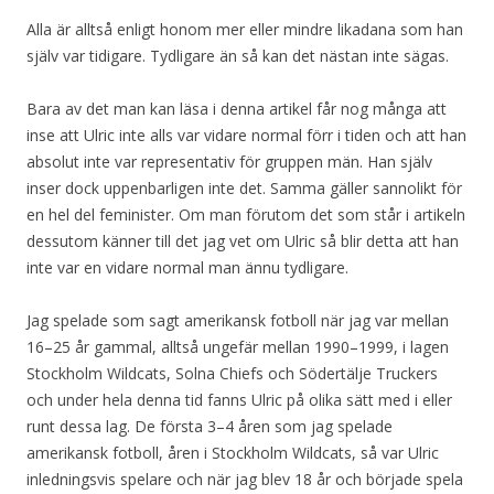
Alla är alltså enligt honom mer eller mindre likadana som han
själv var tidigare. Tydligare än så kan det nästan inte sägas.
Bara av det man kan läsa i denna artikel får nog många att
inse att Ulric inte alls var vidare normal förr i tiden och att han
absolut inte var representativ för gruppen män. Han själv
inser dock uppenbarligen inte det. Samma gäller sannolikt för
en hel del feminister. Om man förutom det som står i artikeln
dessutom känner till det jag vet om Ulric så blir detta att han
inte var en vidare normal man ännu tydligare.
Jag spelade som sagt amerikansk fotboll när jag var mellan
16–25 år gammal, alltså ungefär mellan 1990–1999, i lagen
Stockholm Wildcats, Solna Chiefs och Södertälje Truckers
och under hela denna tid fanns Ulric på olika sätt med i eller
runt dessa lag. De första 3–4 åren som jag spelade
amerikansk fotboll, åren i Stockholm Wildcats, så var Ulric
inledningsvis spelare och när jag blev 18 år och började spela