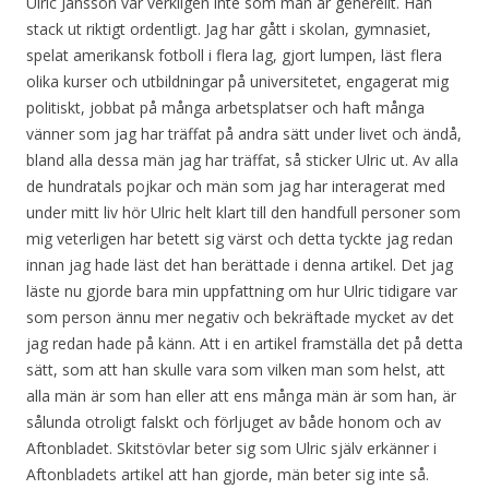
Ulric Jansson var verkligen inte som män är generellt. Han
stack ut riktigt ordentligt. Jag har gått i skolan, gymnasiet,
spelat amerikansk fotboll i flera lag, gjort lumpen, läst flera
olika kurser och utbildningar på universitetet, engagerat mig
politiskt, jobbat på många arbetsplatser och haft många
vänner som jag har träffat på andra sätt under livet och ändå,
bland alla dessa män jag har träffat, så sticker Ulric ut. Av alla
de hundratals pojkar och män som jag har interagerat med
under mitt liv hör Ulric helt klart till den handfull personer som
mig veterligen har betett sig värst och detta tyckte jag redan
innan jag hade läst det han berättade i denna artikel. Det jag
läste nu gjorde bara min uppfattning om hur Ulric tidigare var
som person ännu mer negativ och bekräftade mycket av det
jag redan hade på känn. Att i en artikel framställa det på detta
sätt, som att han skulle vara som vilken man som helst, att
alla män är som han eller att ens många män är som han, är
sålunda otroligt falskt och förljuget av både honom och av
Aftonbladet. Skitstövlar beter sig som Ulric själv erkänner i
Aftonbladets artikel att han gjorde, män beter sig inte så.