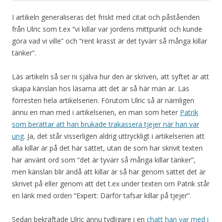
I artikeln generaliseras det friskt med citat och påståenden
från Ulric som t.ex “vi killar var jordens mittpunkt och kunde
göra vad vi ville” och “rent krasst är det tyvärr så många killar
tänker”.
Läs artikeln så ser ni själva hur den är skriven, att syftet är att
skapa känslan hos läsarna att det är så här män är. Läs
förresten hela artikelserien. Förutom Ulric så är nämligen
ännu en man med i artikelserien, en man som heter
Patrik
som berättar att han brukade trakassera tjejer när han var
ung
. Ja, det står visserligen aldrig uttryckligt i artikelserien att
alla killar är på det här sättet, utan de som har skrivit texten
har använt ord som “det är tyvärr så många killar tänker”,
men känslan blir ändå att killar är så här genom sättet det är
skrivet på eller genom att det t.ex under texten om Patrik står
en länk med orden “Expert: Därför tafsar killar på tjejer”.
Sedan bekräftade Ulric ännu tydligare i en
chatt han var med i