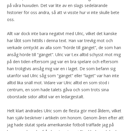
på våra huvuden. Det var lite av en slags sedelärande
historier för oss andra, så att vi visste hur vi inte skulle bete
oss.
Allt var dock inte bara negativt med Ulric, vilket det kanske
har låtit som hittills i denna text. Han var trevlig mot och
verkade omtyckt av alla som “hörde till gänget”, de som han
ansåg hörde till “gänget”. Ulric var t.ex alltid schysst mot mig
på den tiden eftersom jag var en bra spelare och eftersom
han troligtvis ansåg mig var en i laget. De som befann sig
utanför vad Ulric såg som “gänget” eller “laget” var han inte
alltid lika snäll mot. Vidare var Ulric alltid en som stod i
centrum, en som hade talets gåva och som trots sina
oborstade sidor alltid var en ledargestalt.
Helt klart ändrades Ulric som de flesta gör med åldern, vilket
han själv beskriver i artikeln om honom. Genom åren efter att
jag hade slutat spela amerikanske fotboll träffade jag på