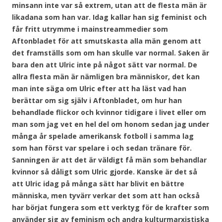
minsann inte var så extrem, utan att de flesta män är
likadana som han var. Idag kallar han sig feminist och
får fritt utrymme i mainstreammedier som
Aftonbladet för att smutskasta alla män genom att
det framställs som om han skulle var normal. Saken är
bara den att Ulric inte på något sätt var normal. De
allra flesta män är nämligen bra människor, det kan
man inte säga om Ulric efter att ha läst vad han
berättar om sig själv i Aftonbladet, om hur han
behandlade flickor och kvinnor tidigare i livet eller om
man som jag vet en hel del om honom sedan jag under
många år spelade amerikansk fotboll i samma lag
som han först var spelare i och sedan tränare för.
Sanningen är att det är väldigt få män som behandlar
kvinnor så dåligt som Ulric gjorde. Kanske är det så
att Ulric idag på många sätt har blivit en bättre
människa, men tyvärr verkar det som att han också
har börjat fungera som ett verktyg för de krafter som
använder sig av feminism och andra kulturmarxistiska