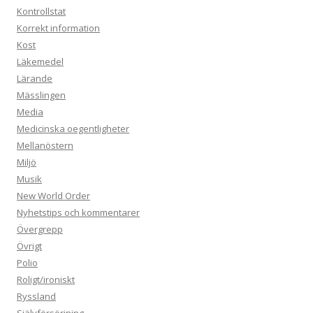
Kontrollstat
Korrekt information
Kost
Läkemedel
Lärande
Mässlingen
Media
Medicinska oegentligheter
Mellanöstern
Miljö
Musik
New World Order
Nyhetstips och kommentarer
Övergrepp
Övrigt
Polio
Roligt/ironiskt
Ryssland