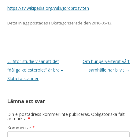
https://sv.wikipedia.org/wiki/Jordbrosviten
Detta inlägg postades i Okategoriserade den
2016-06-13
.
Inläggsnavigering
←
Stor studie visar att det
Om hur perverterat vårt
“dåliga kolesterolet” är bra –
samhälle har blivit
→
Sluta ta statiner
Lämna ett svar
Din e-postadress kommer inte publiceras.
Obligatoriska fält
är märkta
*
Kommentar
*