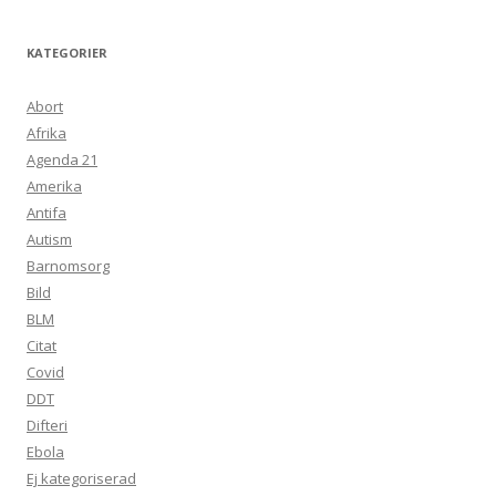
KATEGORIER
Abort
Afrika
Agenda 21
Amerika
Antifa
Autism
Barnomsorg
Bild
BLM
Citat
Covid
DDT
Difteri
Ebola
Ej kategoriserad