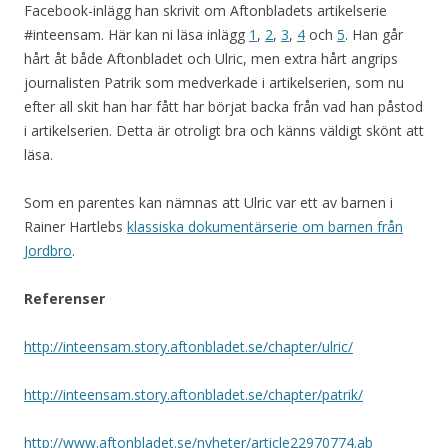
Facebook-inlägg han skrivit om Aftonbladets artikelserie
#inteensam. Här kan ni läsa inlägg
1
,
2
,
3
,
4
och
5
. Han går
hårt åt både Aftonbladet och Ulric, men extra hårt angrips
journalisten Patrik som medverkade i artikelserien, som nu
efter all skit han har fått har börjat backa från vad han påstod
i artikelserien. Detta är otroligt bra och känns väldigt skönt att
läsa.
Som en parentes kan nämnas att Ulric var ett av barnen i
Rainer Hartlebs
klassiska dokumentärserie om barnen från
Jordbro
.
Referenser
http://inteensam.story.aftonbladet.se/chapter/ulric/
http://inteensam.story.aftonbladet.se/chapter/patrik/
http://www.aftonbladet.se/nyheter/article22970774.ab