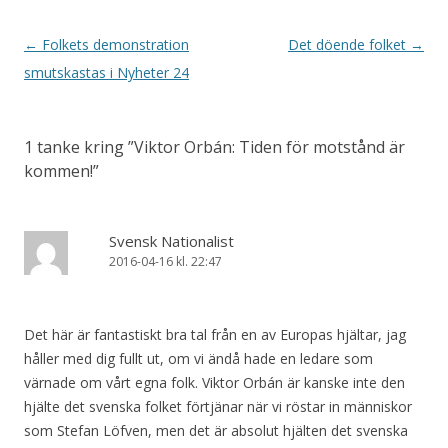
Inläggsnavigering
←
Folkets demonstration
Det döende folket
→
smutskastas i Nyheter 24
1 tanke kring ”
Viktor Orbán: Tiden för motstånd är
kommen!
”
Svensk Nationalist
2016-04-16 kl. 22:47
Det här är fantastiskt bra tal från en av Europas hjältar, jag
håller med dig fullt ut, om vi ändå hade en ledare som
värnade om vårt egna folk. Viktor Orbán är kanske inte den
hjälte det svenska folket förtjänar när vi röstar in människor
som Stefan Löfven, men det är absolut hjälten det svenska