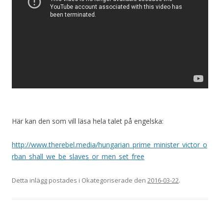
Här kan den som vill läsa hela talet på engelska:
http://www.therebel.media/hungarian_prime_minister_victor_o
rban_shall_we_be_slaves_or_men_set_free
Detta inlägg postades i Okategoriserade den
2016-03-22
.