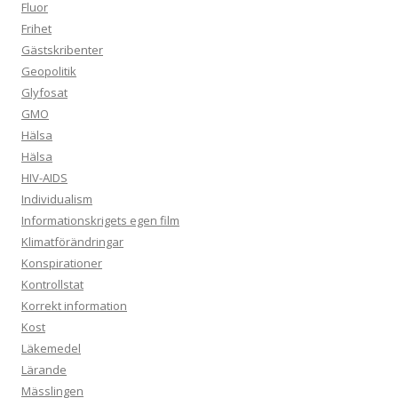
Fluor
Frihet
Gästskribenter
Geopolitik
Glyfosat
GMO
Hälsa
Hälsa
HIV-AIDS
Individualism
Informationskrigets egen film
Klimatförändringar
Konspirationer
Kontrollstat
Korrekt information
Kost
Läkemedel
Lärande
Mässlingen