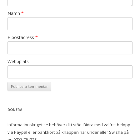
Namn
*
E-postadress
*
Webbplats
DONERA
Informationskriget.se behöver ditt stöd. Bidra med valfritt belopp
via Paypal eller bankkort på knappen här under eller Swisha på
nr. 0723-781776.