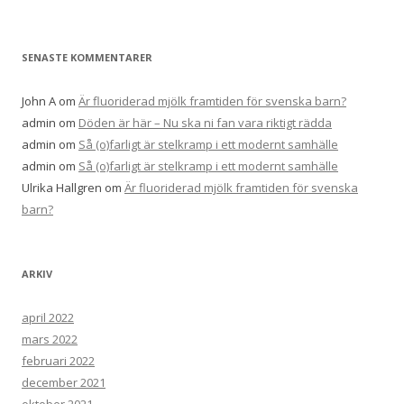
SENASTE KOMMENTARER
John A
om
Är fluoriderad mjölk framtiden för svenska barn?
admin
om
Döden är här – Nu ska ni fan vara riktigt rädda
admin
om
Så (o)farligt är stelkramp i ett modernt samhälle
admin
om
Så (o)farligt är stelkramp i ett modernt samhälle
Ulrika Hallgren
om
Är fluoriderad mjölk framtiden för svenska
barn?
ARKIV
april 2022
mars 2022
februari 2022
december 2021