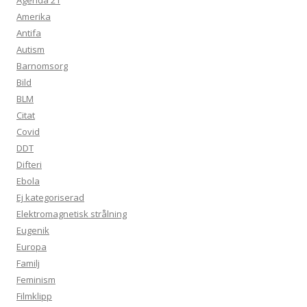
Agenda 21
Amerika
Antifa
Autism
Barnomsorg
Bild
BLM
Citat
Covid
DDT
Difteri
Ebola
Ej kategoriserad
Elektromagnetisk strålning
Eugenik
Europa
Familj
Feminism
Filmklipp