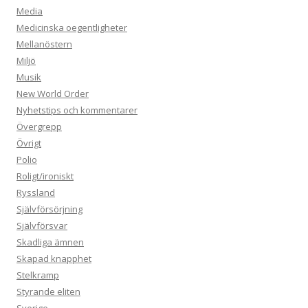
Media
Medicinska oegentligheter
Mellanöstern
Miljö
Musik
New World Order
Nyhetstips och kommentarer
Övergrepp
Övrigt
Polio
Roligt/ironiskt
Ryssland
Självförsörjning
Självförsvar
Skadliga ämnen
Skapad knapphet
Stelkramp
Styrande eliten