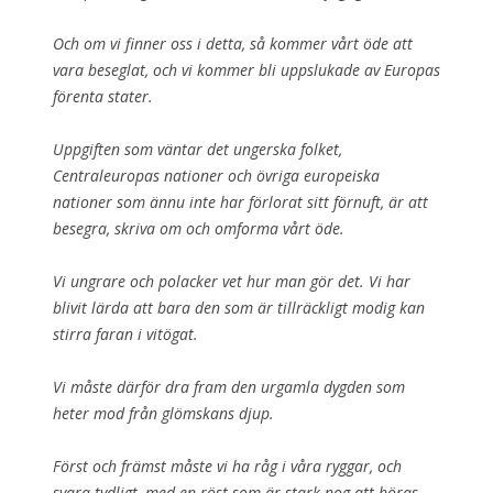
Och om vi finner oss i detta, så kommer vårt öde att
vara beseglat, och vi kommer bli uppslukade av Europas
förenta stater.
Uppgiften som väntar det ungerska folket,
Centraleuropas nationer och övriga europeiska
nationer som ännu inte har förlorat sitt förnuft, är att
besegra, skriva om och omforma vårt öde.
Vi ungrare och polacker vet hur man gör det. Vi har
blivit lärda att bara den som är tillräckligt modig kan
stirra faran i vitögat.
Vi måste därför dra fram den urgamla dygden som
heter mod från glömskans djup.
Först och främst måste vi ha råg i våra ryggar, och
svara tydligt, med en röst som är stark nog att höras