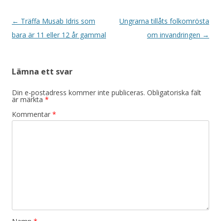
Inläggsnavigering
←
Träffa Musab Idris som
Ungrarna tillåts folkomrösta
bara är 11 eller 12 år gammal
om invandringen
→
Lämna ett svar
Din e-postadress kommer inte publiceras.
Obligatoriska fält
är märkta
*
Kommentar
*