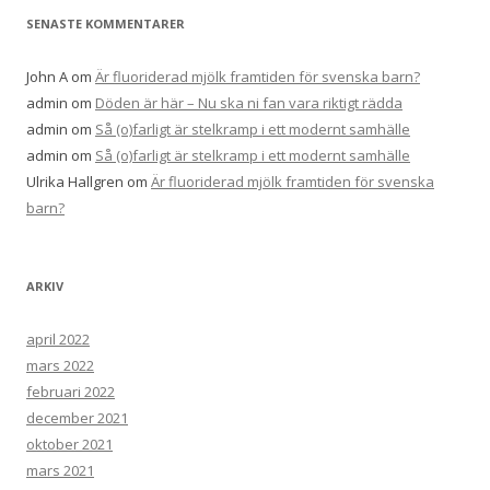
e
SENASTE KOMMENTARER
r
:
John A
om
Är fluoriderad mjölk framtiden för svenska barn?
admin
om
Döden är här – Nu ska ni fan vara riktigt rädda
admin
om
Så (o)farligt är stelkramp i ett modernt samhälle
admin
om
Så (o)farligt är stelkramp i ett modernt samhälle
Ulrika Hallgren
om
Är fluoriderad mjölk framtiden för svenska
barn?
ARKIV
april 2022
mars 2022
februari 2022
december 2021
oktober 2021
mars 2021