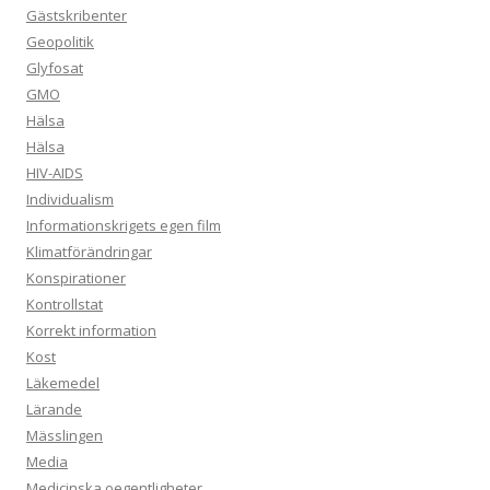
Gästskribenter
Geopolitik
Glyfosat
GMO
Hälsa
Hälsa
HIV-AIDS
Individualism
Informationskrigets egen film
Klimatförändringar
Konspirationer
Kontrollstat
Korrekt information
Kost
Läkemedel
Lärande
Mässlingen
Media
Medicinska oegentligheter