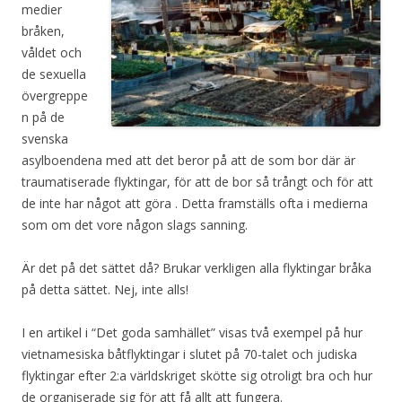
medier
bråken,
våldet och
de sexuella
övergreppe
n på de
svenska
asylboendena med att det beror på att de som bor där är
traumatiserade flyktingar, för att de bor så trångt och för att
de inte har något att göra . Detta framställs ofta i medierna
som om det vore någon slags sanning.
Är det på det sättet då? Brukar verkligen alla flyktingar bråka
på detta sättet. Nej, inte alls!
I en artikel i “Det goda samhället” visas två exempel på hur
vietnamesiska båtflyktingar i slutet på 70-talet och judiska
flyktingar efter 2:a världskriget skötte sig otroligt bra och hur
de organiserade sig för att få allt att fungera.