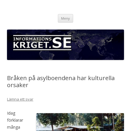
Informationskriget.se
Hoppa
Meny
till
innehåll
Bråken på asylboendena har kulturella
orsaker
Lämna ett svar
Idag
förklarar
många