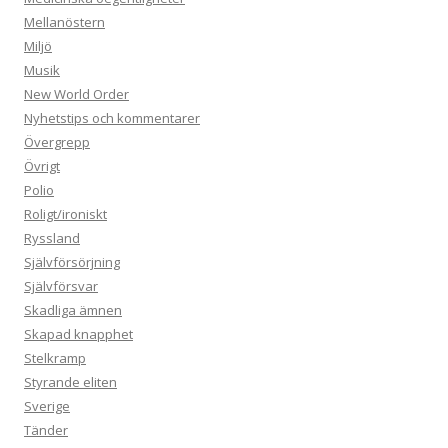
Mellanöstern
Miljö
Musik
New World Order
Nyhetstips och kommentarer
Övergrepp
Övrigt
Polio
Roligt/ironiskt
Ryssland
Självförsörjning
Självförsvar
Skadliga ämnen
Skapad knapphet
Stelkramp
Styrande eliten
Sverige
Tänder