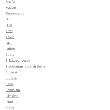
Antifa
Autism
Barnomsorg
Bild
BLM
Citat
Covid
DDT
Difteri
Ebola
Ej kategoriserad
Elektromagnetisk strålning
Eugenik
Europa
Familj
Feminism
Filmklipp
Fluor
Frihet