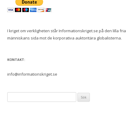
I kriget om verkligheten står Informationskriget.se på den lilla fria
människans sida mot de korporativa auktoritära globalisterna.
KONTAKT:
info@informationskriget.se
S
ö
k
e
f
t