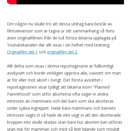
Om någon nu skulle tro att dessa utdrag bara består av
filmsekvenser som är tagna ur sitt sammanhang så finns
även originalfilmen från de två första delarna upplagda på
Youtubekanalen där allt visas i sin helhet med textning.
Orginalfilm del 1
och
orginalfilm del 2
.
Allt detta som visas i denna reportageserie är fullkomligt
avskyvärt och borde verkligen uppröra alla, oavsett om man
är för eller mot abort i övrigt. Det första avsnittet i
reportageserien visar tydligt att läkarna inom “Planned
Parenthood” som utför aborterna ofta väger in andra
intressen än mammans och det barn som ska aborteras
under själva ingreppet. Hade bara mammans och barnets
intressen vägts in så hade de inte vägt in att den aborterade
kroppen inte skulle skadas utan bara hur aborten kan utföras
utan risk för mamman och med så litet lidande som möjligt