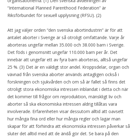
organisationerna. (1) Den svenska avdelningen av
“International Planned Parenthood Federation” är
Riksförbundet för sexuell upplysning (RFSU). (2)
Att jag väljer orden “den svenska abortindustrin” är för att
antalet aborter i Sverige är så otroligt omfattande. Varje år
aborteras ungefär mellan 35.000 och 38.000 barn i Sverige.
Det föds i genomsnitt ungefär 110.000 barn per år. Det
innebär att ungefär ett av fyra barn aborteras, alltså ungefär
25 %. (3) Det är en väldigt stor andel. Kroppsdelar, organ och
vävnad från svenska aborter används antagligen också i
forskningen och sjukvården och om så är fallet så finns det
otroligt stora ekonomiska intressen inblandat i detta och när
det kommer till frågor om reproduktion, mänskligt liv och
aborter så ska ekonomiska intressen aldrig tillåtas vara
involverade. Erfarenheten visar dessutom alltid att oavsett
hur många fina ord eller hur många regler och lagar man
skapar för att förhindra att ekonomiska intressen påverkar så
sluter det alltid med att de ändå gör det. Se bara på den