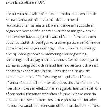
aktuella situationen i USA.
För att vara helt säker på att ekonomiska intressen inte ska
kunna inverka på människor när det kommer till
reproduktionen så måste allt användande av kroppsdelar,
organ och vävnad från aborter eller förlossningar – om nu
aborter över huvud taget ska vara tillåtna – förhindras och
det enda sättet att verkligen vara säker på att man förhindrar
detta är att dessa görs omöjliga att använda till forskning
eller sjukvård genom t.ex kremering eller begravning.
Anledningen till att jag nämner vävnad efter förlossningar är
att navelsträngsblod och vävnad från moderkaka och annat
har stora ekonomiska värden. Finns det ens en risk att
ekonomiska motiv från forskning och sjukvård tillåts att
påverka så borde alla aborter förbjudas tills alla sådan motiv
från olika intressen effektivt har avlägsnats från området. Om
sådan motiv fortsätter att tillåtas påverka, hur ska man då
veta att intressena bakom dessa inte på olika sätt försöker
att påverka antalet aborter som utförs, hur aborterna utförs,