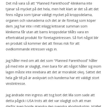
Det må vara så att “Planned Parenthood”-klinikerna inte
tjänar så mycket på det hela, men helt klart är det så att det
finns några som tjänar väldigt mycket på kroppsdelarna,
organen och vävnaderna och det är de företag som köper
dem. Jag har inte i mitt inlägg kritiserat summan som
klinikerna får utan att barns kroppsdelar tillåts vara en
eftertraktad produkt för företagsintressen. Så fort något blir
en produkt så kommer det att finnas risk för att
ovidkommande intressen vägs in.
Jag håller med om att det som “Planned Parenthood” håller
på med inte är olagligt, men bara för att något håller sig inom
lagen måste inte innebära att det är moraliskt okej. Sättet det
hela går till på är avskyvärt och kunderna har ett väldigt stort
vinstintresse.
Jag ändrade min ingress att tog bort det lilla som sade att
detta pågick i USA trots att det var olagligt och att man
därför även borde granska den svenska abortindustrin. Istället