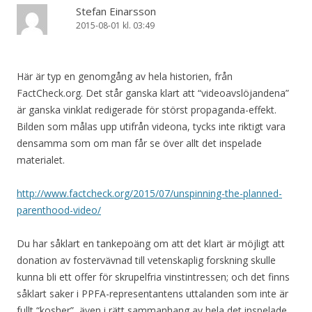
Stefan Einarsson
2015-08-01 kl. 03:49
Här är typ en genomgång av hela historien, från
FactCheck.org. Det står ganska klart att “videoavslöjandena”
är ganska vinklat redigerade för störst propaganda-effekt.
Bilden som målas upp utifrån videona, tycks inte riktigt vara
densamma som om man får se över allt det inspelade
materialet.
http://www.factcheck.org/2015/07/unspinning-the-planned-
parenthood-video/
Du har såklart en tankepoäng om att det klart är möjligt att
donation av fostervävnad till vetenskaplig forskning skulle
kunna bli ett offer för skrupelfria vinstintressen; och det finns
såklart saker i PPFA-representantens uttalanden som inte är
fullt “kosher”, även i rätt sammanhang av hela det inspelade