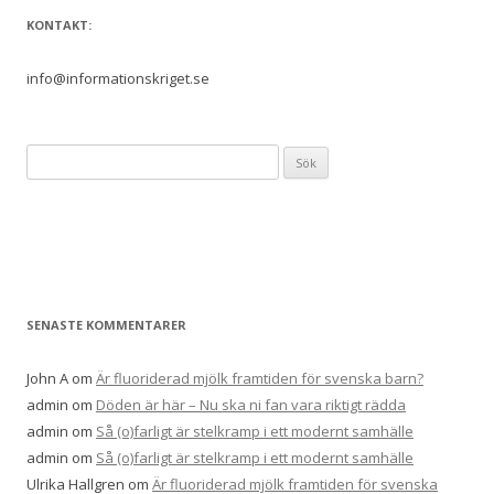
KONTAKT:
info@informationskriget.se
S
ö
k
e
f
t
e
SENASTE KOMMENTARER
r
:
John A
om
Är fluoriderad mjölk framtiden för svenska barn?
admin
om
Döden är här – Nu ska ni fan vara riktigt rädda
admin
om
Så (o)farligt är stelkramp i ett modernt samhälle
admin
om
Så (o)farligt är stelkramp i ett modernt samhälle
Ulrika Hallgren
om
Är fluoriderad mjölk framtiden för svenska