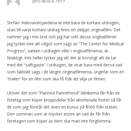
2015-08-02 kl. 10:17
Stefan: Videoavslöjandena är inte bara de kortare utdragen,
utan till varje kortare utdrag finns en oklippt originalfilm. Det
nämner jag i min text och jag har sett dessa originalfilmer.
Jag tycker inte att något som sägs av ”The Center for Medical
Progress”, varken i utdragen eller i originalfilmerna, är
felaktigt. Inte heller tycker jag att det är konstigt att de tar
med det “saftigaste” i utdragen, de visar bara med dessa vad
som faktiskt sägs i de längre originalfilmerna, ungefär som en
“trailer” för en film som ska få folk att vilja se filmen.
Utöver det som “Planned Parenthood”-klinikerna får från de
företag som köper kroppsdelar från aborterade foster så får
de som jag förstår det även en bonus på $500 från staten.
Den summan som är mycket större än vad de får från
företagen som köper av dem ska man inte förglömma.