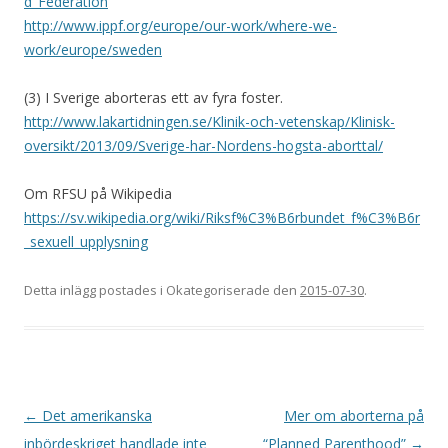
d_Federation
http://www.ippf.org/europe/our-work/where-we-
work/europe/sweden
(3) I Sverige aborteras ett av fyra foster.
http://www.lakartidningen.se/Klinik-och-vetenskap/Klinisk-
oversikt/2013/09/Sverige-har-Nordens-hogsta-aborttal/
Om RFSU på Wikipedia
https://sv.wikipedia.org/wiki/Riksf%C3%B6rbundet_f%C3%B6r
_sexuell_upplysning
Detta inlägg postades i Okategoriserade den
2015-07-30
.
Inläggsnavigering
←
Det amerikanska
Mer om aborterna på
inbördeskriget handlade inte
“Planned Parenthood”
→