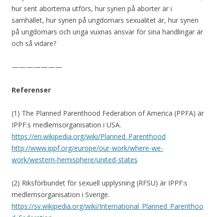
hur sent aborterna utförs, hur synen på aborter är i
samhället, hur synen på ungdomars sexualitet är, hur synen
på ungdomars och unga vuxnas ansvar för sina handlingar är
och så vidare?
———————
Referenser
(1) The Planned Parenthood Federation of America (PPFA) är
IPPF:s medlemsorganisation i USA.
https://en.wikipedia.org/wiki/Planned_Parenthood
http://www.ippf.org/europe/our-work/where-we-
work/western-hemisphere/united-states
(2) Riksförbundet för sexuell upplysning (RFSU) är IPPF:s
medlemsorganisation i Sverige.
https://sv.wikipedia.org/wiki/International_Planned_Parenthoo