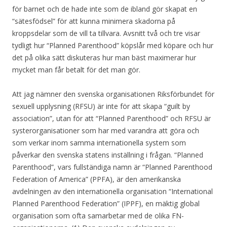
för barnet och de hade inte som de ibland gör skapat en
“sätesfödsel” för att kunna minimera skadorna på
kroppsdelar som de vill ta tillvara. Avsnitt två och tre visar
tydligt hur “Planned Parenthood” köpslår med köpare och hur
det på olika sätt diskuteras hur man bäst maximerar hur
mycket man får betalt för det man gör.
Att jag nämner den svenska organisationen Riksförbundet för
sexuell upplysning (RFSU) är inte för att skapa “guilt by
association”, utan för att “Planned Parenthood” och RFSU är
systerorganisationer som har med varandra att göra och
som verkar inom samma internationella system som
påverkar den svenska statens inställning i frågan. “Planned
Parenthood”, vars fullständiga namn är “Planned Parenthood
Federation of America” (PPFA), är den amerikanska
avdelningen av den internationella organisation “International
Planned Parenthood Federation” (IPPF), en mäktig global
organisation som ofta samarbetar med de olika FN-