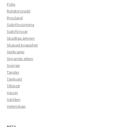
Polio
Roligt/ironiskt
Ryssland
Självförsörjning
Självförsvar
Skadliga ämnen
Skapad knapphet
Stelkramp
Styrande eliten
Sverige
Tänder
Tänkvärt
Tillskott
Vaccin
Världen
Vetenskap
META