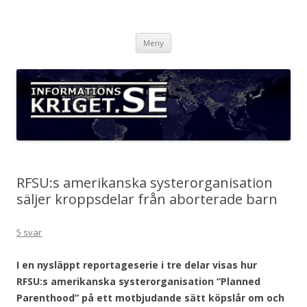
Informationskriget.se
Hoppa
Meny
till
innehåll
RFSU:s amerikanska systerorganisation
säljer kroppsdelar från aborterade barn
5 svar
I en nysläppt reportageserie i tre delar visas hur
RFSU:s amerikanska systerorganisation “Planned
Parenthood” på ett motbjudande sätt köpslår om och