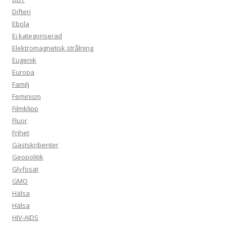
Difteri
Ebola
Ej kategoriserad
Elektromagnetisk strålning
Eugenik
Europa
Familj
Feminism
Filmklipp
Fluor
Frihet
Gästskribenter
Geopolitik
Glyfosat
GMO
Hälsa
Hälsa
HIV-AIDS