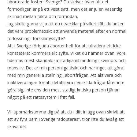
aborterade foster i Sverige? Du skriver ovan att det
förmodligen är på ett visst sätt, men det är ju en väsentlig
skillnad mellan fakta och förmodan.
Jag skulle gärna vilja att du utvecklar på vilket sätt du anser
det vara problematiskt att använda material efter en normal
förlossning i forskningssyfte?
Att i Sverige förbjuda aborter helt för att utradera ett icke
konstaterat kommersiellt syfte, vilket du nämner ovan, vore
tidernas mest skandalösa statliga inblandning i kvinnors och
mäns liv. Det är min personliga åsikt och har inget att göra
med min generella ställning i abortfrågan. Att aktivera och
inaktivera lagar för att detaljstyra i enskilda frågor låter inte
göra sig, inte ens den mest statligt kritiska person tjänar
något på ett rättssystem i fritt fall.
Vill uppmärksamma dig på att du i ditt inlägg ovan skrivit att
ett av fyra barn i Sverige “adopteras”, tror inte du avsåg att
skriva det.