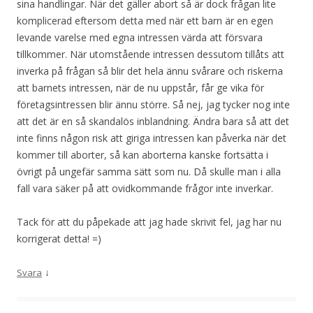
sina handlingar. När det gäller abort så är dock frågan lite
komplicerad eftersom detta med när ett barn är en egen
levande varelse med egna intressen värda att försvara
tillkommer. När utomstående intressen dessutom tillåts att
inverka på frågan så blir det hela ännu svårare och riskerna
att barnets intressen, när de nu uppstår, får ge vika för
företagsintressen blir ännu större. Så nej, jag tycker nog inte
att det är en så skandalös inblandning. Ändra bara så att det
inte finns någon risk att giriga intressen kan påverka när det
kommer till aborter, så kan aborterna kanske fortsätta i
övrigt på ungefär samma sätt som nu. Då skulle man i alla
fall vara säker på att ovidkommande frågor inte inverkar.
Tack för att du påpekade att jag hade skrivit fel, jag har nu
korrigerat detta! =)
↓
Svara