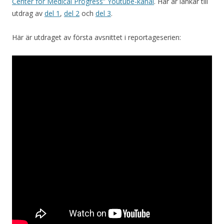
Center for Medical Progress” Youtube-kanal
. Här är länkar till
utdrag av
del 1
,
del 2
och
del 3
.
Här är utdraget av första avsnittet i reportageserien: