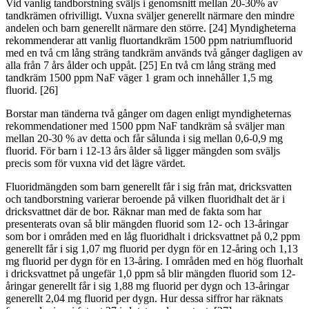
Vid vanlig tandborstning sväljs i genomsnitt mellan 20-30% av
tandkrämen ofrivilligt. Vuxna sväljer generellt närmare den mindre
andelen och barn generellt närmare den större. [24] Myndigheterna
rekommenderar att vanlig fluortandkräm 1500 ppm natriumfluorid
med en två cm lång sträng tandkräm används två gånger dagligen av
alla från 7 års ålder och uppåt. [25] En två cm lång sträng med
tandkräm 1500 ppm NaF väger 1 gram och innehåller 1,5 mg
fluorid. [26]
Borstar man tänderna två gånger om dagen enligt myndigheternas
rekommendationer med 1500 ppm NaF tandkräm så sväljer man
mellan 20-30 % av detta och får sålunda i sig mellan 0,6-0,9 mg
fluorid. För barn i 12-13 års ålder så ligger mängden som sväljs
precis som för vuxna vid det lägre värdet.
Fluoridmängden som barn generellt får i sig från mat, dricksvatten
och tandborstning varierar beroende på vilken fluoridhalt det är i
dricksvattnet där de bor. Räknar man med de fakta som har
presenterats ovan så blir mängden fluorid som 12- och 13-åringar
som bor i områden med en låg fluoridhalt i dricksvattnet på 0,2 ppm
generellt får i sig 1,07 mg fluorid per dygn för en 12-åring och 1,13
mg fluorid per dygn för en 13-åring. I områden med en hög fluorhalt
i dricksvattnet på ungefär 1,0 ppm så blir mängden fluorid som 12-
åringar generellt får i sig 1,88 mg fluorid per dygn och 13-åringar
generellt 2,04 mg fluorid per dygn. Hur dessa siffror har räknats