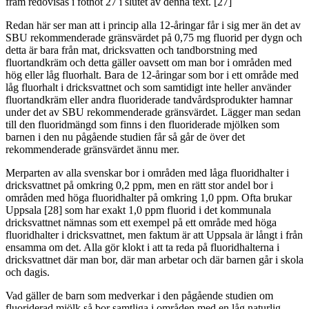
fram redovisas i fotnot 27 i slutet av denna text. [27]
Redan här ser man att i princip alla 12-åringar får i sig mer än det av
SBU rekommenderade gränsvärdet på 0,75 mg fluorid per dygn och
detta är bara från mat, dricksvatten och tandborstning med
fluortandkräm och detta gäller oavsett om man bor i områden med
hög eller låg fluorhalt. Bara de 12-åringar som bor i ett område med
låg fluorhalt i dricksvattnet och som samtidigt inte heller använder
fluortandkräm eller andra fluoriderade tandvårdsprodukter hamnar
under det av SBU rekommenderade gränsvärdet. Lägger man sedan
till den fluoridmängd som finns i den fluoriderade mjölken som
barnen i den nu pågående studien får så går de över det
rekommenderade gränsvärdet ännu mer.
Merparten av alla svenskar bor i områden med låga fluoridhalter i
dricksvattnet på omkring 0,2 ppm, men en rätt stor andel bor i
områden med höga fluoridhalter på omkring 1,0 ppm. Ofta brukar
Uppsala [28] som har exakt 1,0 ppm fluorid i det kommunala
dricksvattnet nämnas som ett exempel på ett område med höga
fluoridhalter i dricksvattnet, men faktum är att Uppsala är långt i från
ensamma om det. Alla gör klokt i att ta reda på fluoridhalterna i
dricksvattnet där man bor, där man arbetar och där barnen går i skola
och dagis.
Vad gäller de barn som medverkar i den pågående studien om
fluoriderad mjölk så bor samtliga i områden med en låg naturlig