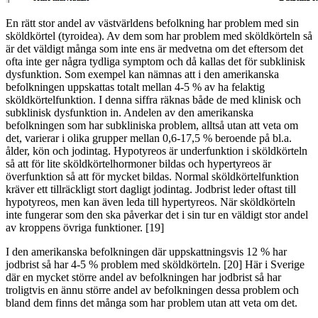
En rätt stor andel av västvärldens befolkning har problem med sin
sköldkörtel (tyroidea). Av dem som har problem med sköldkörteln så
är det väldigt många som inte ens är medvetna om det eftersom det
ofta inte ger några tydliga symptom och då kallas det för subklinisk
dysfunktion. Som exempel kan nämnas att i den amerikanska
befolkningen uppskattas totalt mellan 4-5 % av ha felaktig
sköldkörtelfunktion. I denna siffra räknas både de med klinisk och
subklinisk dysfunktion in. Andelen av den amerikanska
befolkningen som har subkliniska problem, alltså utan att veta om
det, varierar i olika grupper mellan 0,6-17,5 % beroende på bl.a.
ålder, kön och jodintag. Hypotyreos är underfunktion i sköldkörteln
så att för lite sköldkörtelhormoner bildas och hypertyreos är
överfunktion så att för mycket bildas. Normal sköldkörtelfunktion
kräver ett tillräckligt stort dagligt jodintag. Jodbrist leder oftast till
hypotyreos, men kan även leda till hypertyreos. När sköldkörteln
inte fungerar som den ska påverkar det i sin tur en väldigt stor andel
av kroppens övriga funktioner. [19]
I den amerikanska befolkningen där uppskattningsvis 12 % har
jodbrist så har 4-5 % problem med sköldkörteln. [20] Här i Sverige
där en mycket större andel av befolkningen har jodbrist så har
troligtvis en ännu större andel av befolkningen dessa problem och
bland dem finns det många som har problem utan att veta om det.