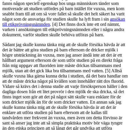
fanns någon speciell egenskap hos unga människors tänder som
motiverade att studien utfördes på barn istället för vuxna, men kom
snabbt fram till att om så vore fallet så skulle det helt säkert ha varit
något som de ansvariga för studien skulle ha lyft fram i sin
ansökan
till etikprövningsnämnden
. [4] Det finns dock inte ett ord nämnt,
varken i ansökningen till etikprövningsnämnden eller i några andra
dokument, varför studien skulle behöva utföras på barn.
Sådant jag skulle kunna tänka mig att de skulle försöka hävda är att
det är bättre att göra studien på barn eftersom de dricker mjölk i
högre utsträckning än vuxna, men jag anser ändå inte att det är ett
hållbart argument eftersom de som utför studien på en direkt fråga
från mig uppgav att fluoriden inte måste drickas tillsammans med
mjölk, utan att det gick lika bra tillsammans med vatten. [5] Alltså
skulle vuxna lika gärna kunna delta i studien, då det bara handlar om
att de måste dricka något på kvällen som innehåller rätt dos fluorid.
Vidare så krävs det i denna studie att varje försöksperson häller i den
dagliga dosen från ett litet provrör i den mjölk de ska dricka, så det
finns inget som gör att det på något sätt skulle vara enklare för de
som dricker mjölk än för de som dricker vatten. En annan sak jag
skulle kunna tänka mig att de skulle försöka hävda är att det är
enklare att utföra studien på barn eftersom att de kallas till
tandvården mer frekvent än vuxna, men även om detta förvisso är
sant så anser jag inte att så simpla praktiska motiv bör väga tyngre
än den etiska principen att så långt det går undvika att utföra