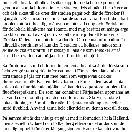
finns ett utmärkt tillfälle att sätta stopp för detta barnexperiment
genom att sprida information om studien, dels allmänt i hela Sverige
och dels riktat till de orter där studien pågår och där de försöker få
igång den. Redan som det är så har de som ansvarar för studien haft
problem att få tillräckligt många barn att ställa upp och företrädare
för de lokala klinikerna har i samtal med mig berättat att många arga
föräldrar har hört av sig och visat att de inte gillar att klinikerna
försöker få deras barn att dricka fluorid. Om denna information får
tillräcklig spridning så kan det få studien att kollapsa, något som
skulle skicka ett kraftfullt budskap till alla de som försöker att få
barn i hela världen att börja dricka fluoriderad mjölk.
Så förutom att sprida informationen rent allmänt så är det första som
behöver göras att sprida informationen i Färjestaden där studien
fortfarande pågår för fullt med barn som varje kväll dricker
fluoriderad mjölk. Kan en del av barnen i Färjestaden fås att sluta
dricka den fluoriderade mjölken så kan det skapa stora problem för
fluorförespråkarna. De som har kontakter i Färjestaden uppmanas att
använda dem för att sprida denna information. Skriv insändare till
lokala tidningar. Bor ni i eller nära Färjestaden sätt upp och/eller
sprid flygblad. Använd gärna hela eller delar av denna text till dessa.
På samma sätt är det viktigt att gå ut med information i hela Halland,
men speciellt i Ullared och Falkenberg eftersom det är där som de
nu enligt uppgift försöker få igång studien. Kanske kan det vara bra