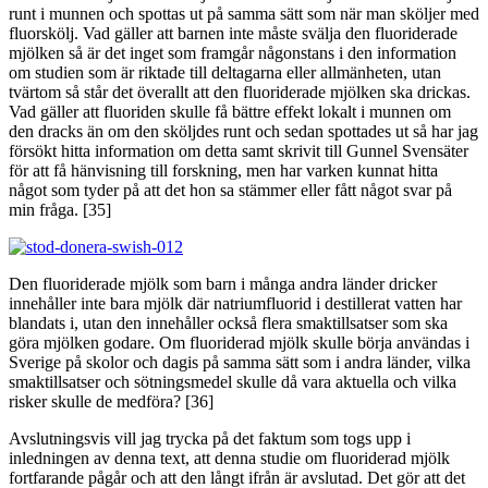
runt i munnen och spottas ut på samma sätt som när man sköljer med
fluorskölj. Vad gäller att barnen inte måste svälja den fluoriderade
mjölken så är det inget som framgår någonstans i den information
om studien som är riktade till deltagarna eller allmänheten, utan
tvärtom så står det överallt att den fluoriderade mjölken ska drickas.
Vad gäller att fluoriden skulle få bättre effekt lokalt i munnen om
den dracks än om den sköljdes runt och sedan spottades ut så har jag
försökt hitta information om detta samt skrivit till Gunnel Svensäter
för att få hänvisning till forskning, men har varken kunnat hitta
något som tyder på att det hon sa stämmer eller fått något svar på
min fråga. [35]
Den fluoriderade mjölk som barn i många andra länder dricker
innehåller inte bara mjölk där natriumfluorid i destillerat vatten har
blandats i, utan den innehåller också flera smaktillsatser som ska
göra mjölken godare. Om fluoriderad mjölk skulle börja användas i
Sverige på skolor och dagis på samma sätt som i andra länder, vilka
smaktillsatser och sötningsmedel skulle då vara aktuella och vilka
risker skulle de medföra? [36]
Avslutningsvis vill jag trycka på det faktum som togs upp i
inledningen av denna text, att denna studie om fluoriderad mjölk
fortfarande pågår och att den långt ifrån är avslutad. Det gör att det