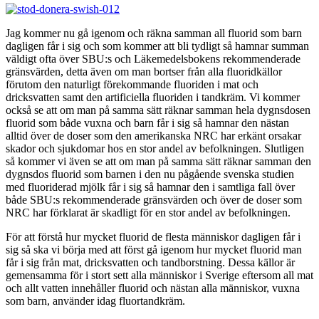
Jag kommer nu gå igenom och räkna samman all fluorid som barn
dagligen får i sig och som kommer att bli tydligt så hamnar summan
väldigt ofta över SBU:s och Läkemedelsbokens rekommenderade
gränsvärden, detta även om man bortser från alla fluoridkällor
förutom den naturligt förekommande fluoriden i mat och
dricksvatten samt den artificiella fluoriden i tandkräm. Vi kommer
också se att om man på samma sätt räknar samman hela dygnsdosen
fluorid som både vuxna och barn får i sig så hamnar den nästan
alltid över de doser som den amerikanska NRC har erkänt orsakar
skador och sjukdomar hos en stor andel av befolkningen. Slutligen
så kommer vi även se att om man på samma sätt räknar samman den
dygnsdos fluorid som barnen i den nu pågående svenska studien
med fluoriderad mjölk får i sig så hamnar den i samtliga fall över
både SBU:s rekommenderade gränsvärden och över de doser som
NRC har förklarat är skadligt för en stor andel av befolkningen.
För att förstå hur mycket fluorid de flesta människor dagligen får i
sig så ska vi börja med att först gå igenom hur mycket fluorid man
får i sig från mat, dricksvatten och tandborstning. Dessa källor är
gemensamma för i stort sett alla människor i Sverige eftersom all mat
och allt vatten innehåller fluorid och nästan alla människor, vuxna
som barn, använder idag fluortandkräm.