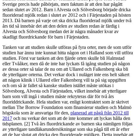
Sverige precis hade påbörjats, men faktum är att den har pågått
sedan slutet av 2012. Barn i Alvesta och Sölvesborg började dricka
fluoriderad mjölk redan i slutet av 2012 och i Färjestaden på hösten
2013. Då barnen på varje ort ska dricka fluoriderad mjölk under två
års tid så innebär det att den delen av studien redan är färdig i
Alvesta och Sölvesborg medan det är några månader kvar av
skadligt fluordrickande för barn i Färjestaden.
Tanken var att studien skulle utföras på fyra orter, men de som utför
studien har ännu inte kunnat hitta någon ort i Halland som vill utföra
studien. Först var tanken att den fjärde orten skulle bli Halmstad
eller Tvååker, men då de inte har lyckats få igång studien på någon
av dessa orter så talar de nu om att Ullared och Falkenberg ska bli
de ytterligare orterna. Det verkar dock i nuläget inte ens helt säkert
att någon klinik i Ullared eller Falkenberg vill ta på sig uppgiften
och om så är fallet så kanske studien istället måste utökas i
Sölvesborg, Alvesta och Färjestaden, vilket innebär att ytterligare
barn som vill ingå i studien måste rekryteras där för två års
fluoriddrickande. Hela studien var, enligt kontraktet som är skrivet
mellan The Borrow Foundation som finansierar studien och Malmö
högskola som är ansvariga för den,
planerad att pågå från 2012 till
2017
och nu verkar det som att de inte kommer att lyckas hålla den
tidsplanen. [2] Två års fluordrickande av barnen ska nämligen följas
av ytterligare tandläkarundersökningar som ska pågå till ett år efter
att de har slutat att dricka den fluoriderade mjölken. Detta innebär att