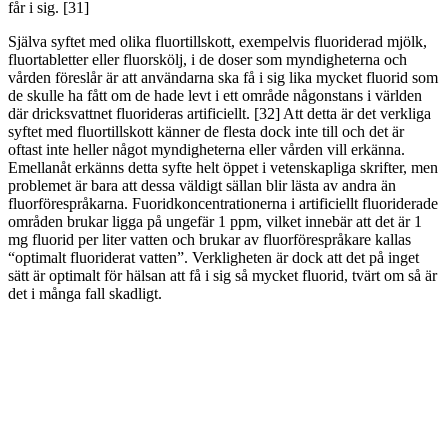
får i sig. [31]
Själva syftet med olika fluortillskott, exempelvis fluoriderad mjölk,
fluortabletter eller fluorskölj, i de doser som myndigheterna och
vården föreslår är att användarna ska få i sig lika mycket fluorid som
de skulle ha fått om de hade levt i ett område någonstans i världen
där dricksvattnet fluorideras artificiellt. [32] Att detta är det verkliga
syftet med fluortillskott känner de flesta dock inte till och det är
oftast inte heller något myndigheterna eller vården vill erkänna.
Emellanåt erkänns detta syfte helt öppet i vetenskapliga skrifter, men
problemet är bara att dessa väldigt sällan blir lästa av andra än
fluorförespråkarna. Fuoridkoncentrationerna i artificiellt fluoriderade
områden brukar ligga på ungefär 1 ppm, vilket innebär att det är 1
mg fluorid per liter vatten och brukar av fluorförespråkare kallas
“optimalt fluoriderat vatten”. Verkligheten är dock att det på inget
sätt är optimalt för hälsan att få i sig så mycket fluorid, tvärt om så är
det i många fall skadligt.