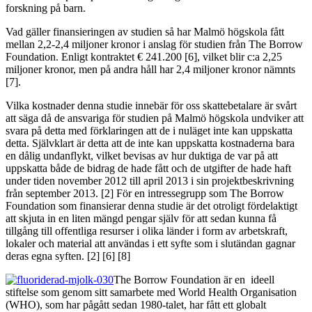
forskning på barn.
Vad gäller finansieringen av studien så har Malmö högskola fått
mellan 2,2-2,4 miljoner kronor i anslag för studien från The Borrow
Foundation. Enligt kontraktet € 241.200 [6], vilket blir c:a 2,25
miljoner kronor, men på andra håll har 2,4 miljoner kronor nämnts
[7].
Vilka kostnader denna studie innebär för oss skattebetalare är svårt
att säga då de ansvariga för studien på Malmö högskola undviker att
svara på detta med förklaringen att de i nuläget inte kan uppskatta
detta. Självklart är detta att de inte kan uppskatta kostnaderna bara
en dålig undanflykt, vilket bevisas av hur duktiga de var på att
uppskatta både de bidrag de hade fått och de utgifter de hade haft
under tiden november 2012 till april 2013 i sin projektbeskrivning
från september 2013. [2] För en intressegrupp som The Borrow
Foundation som finansierar denna studie är det otroligt fördelaktigt
att skjuta in en liten mängd pengar själv för att sedan kunna få
tillgång till offentliga resurser i olika länder i form av arbetskraft,
lokaler och material att användas i ett syfte som i slutändan gagnar
deras egna syften. [2] [6] [8]
The Borrow Foundation är en ideell
stiftelse som genom sitt samarbete med World Health Organisation
(WHO), som har pågått sedan 1980-talet, har fått ett globalt