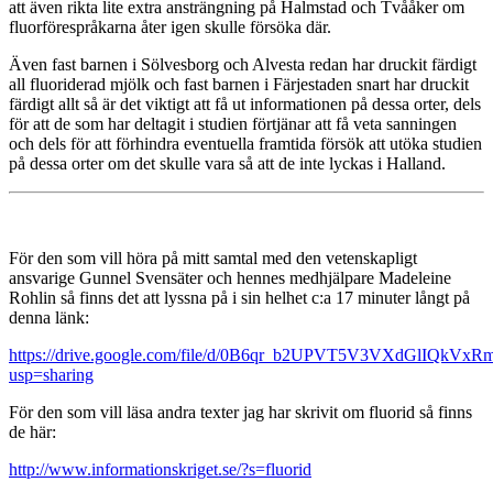
att även rikta lite extra ansträngning på Halmstad och Tvååker om
fluorförespråkarna åter igen skulle försöka där.
Även fast barnen i Sölvesborg och Alvesta redan har druckit färdigt
all fluoriderad mjölk och fast barnen i Färjestaden snart har druckit
färdigt allt så är det viktigt att få ut informationen på dessa orter, dels
för att de som har deltagit i studien förtjänar att få veta sanningen
och dels för att förhindra eventuella framtida försök att utöka studien
på dessa orter om det skulle vara så att de inte lyckas i Halland.
För den som vill höra på mitt samtal med den vetenskapligt
ansvarige Gunnel Svensäter och hennes medhjälpare Madeleine
Rohlin så finns det att lyssna på i sin helhet c:a 17 minuter långt på
denna länk:
https://drive.google.com/file/d/0B6qr_b2UPVT5V3VXdGlIQkVxRm
usp=sharing
För den som vill läsa andra texter jag har skrivit om fluorid så finns
de här:
http://www.informationskriget.se/?s=fluorid