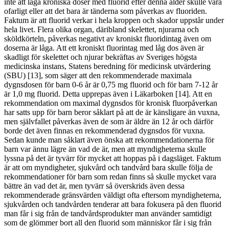
inte att låga kroniska doser med fluorid efter denna ålder skulle vara
ofarligt eller att det bara är tänderna som påverkas av fluoriden.
Faktum är att fluorid verkar i hela kroppen och skador uppstår under
hela livet. Flera olika organ, däribland skelettet, njurarna och
sköldkörteln, påverkas negativt av kroniskt fluoridintag även om
doserna är låga. Att ett kroniskt fluorintag med låg dos även är
skadligt för skelettet och njurar bekräftas av Sveriges högsta
medicinska instans, Statens beredning för medicinsk utvärdering
(SBU) [13], som säger att den rekommenderade maximala
dygnsdosen för barn 0-6 år är 0,75 mg fluorid och för barn 7-12 år
är 1,0 mg fluorid. Detta upprepas även i Läkarboken [14]. Att en
rekommendation om maximal dygnsdos för kronisk fluorpåverkan
har satts upp för barn beror såklart på att de är känsligare än vuxna,
men självfallet påverkas även de som är äldre än 12 år och därför
borde det även finnas en rekommenderad dygnsdos för vuxna.
Sedan kunde man såklart även önska att rekommendationerna för
barn var ännu lägre än vad de är, men att myndigheterna skulle
lyssna på det är tyvärr för mycket att hoppas på i dagsläget. Faktum
är att om myndigheter, sjukvård och tandvård bara skulle följa de
rekommendationer för barn som redan finns så skulle mycket vara
bättre än vad det är, men tyvärr så överskrids även dessa
rekommenderade gränsvärden väldigt ofta eftersom myndigheterna,
sjukvården och tandvården tenderar att bara fokusera på den fluorid
man får i sig från de tandvårdsprodukter man använder samtidigt
som de glömmer bort all den fluorid som människor får i sig från