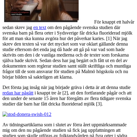
För knappt ett halvår
sedan skrev jag
en text
om den pågående svenska studien där
svenska barn på flera orter i Sydsverige får dricka fluoriderad mjölk
för att man ska kunna avgöra hur det påverkar karies. [1] När jag
skrev den texten så var det mycket som var oklart gällande denna
studie eftersom det enda jag då hade att gå på var vad som hade
skrivits om den i de vanliga medierna och de texter som forskarna
själva hade skrivit. Sedan dess har jag begärt och fått ut en del av
dokumenten som reglerar studien samt ställt skriftliga och muntliga
frågor till de som ansvarar för studien på Malmö högskola och nu
börjar bilden så sakteligen att klarna.
Det första jag insåg när jag började gräva i detta är att denna studie
redan har pågått
i knappt tre år [2], att den fortfarande pågår och att
den under de senaste 15 åren har föregåtts av flera tidigare svenska
studier där barn har fått dricka fluoriderad mjölk [3].
Av tidningsartiklarna som i slutet av förra året uppmärksammade
mig om den nu pågående studien så fick jag uppfattningen att
studien som skulle utföras av folktandvården på fyra orter i södra