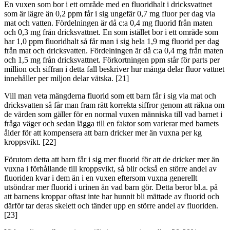
En vuxen som bor i ett område med en fluoridhalt i dricksvattnet
som är lägre än 0,2 ppm får i sig ungefär 0,7 mg fluor per dag via
mat och vatten. Fördelningen är då c:a 0,4 mg fluorid från maten
och 0,3 mg från dricksvattnet. En som istället bor i ett område som
har 1,0 ppm fluoridhalt så får man i sig hela 1,9 mg fluorid per dag
från mat och dricksvatten. Fördelningen är då c:a 0,4 mg från maten
och 1,5 mg från dricksvattnet. Förkortningen ppm står för parts per
million och siffran i detta fall beskriver hur många delar fluor vattnet
innehåller per miljon delar vätska. [21]
Vill man veta mängderna fluorid som ett barn får i sig via mat och
dricksvatten så får man fram rätt korrekta siffror genom att räkna om
de värden som gäller för en normal vuxen människa till vad barnet i
fråga väger och sedan lägga till en faktor som varierar med barnets
ålder för att kompensera att barn dricker mer än vuxna per kg
kroppsvikt. [22]
Förutom detta att barn får i sig mer fluorid för att de dricker mer än
vuxna i förhållande till kroppsvikt, så blir också en större andel av
fluoriden kvar i dem än i en vuxen eftersom vuxna generellt
utsöndrar mer fluorid i urinen än vad barn gör. Detta beror bl.a. på
att barnens kroppar oftast inte har hunnit bli mättade av fluorid och
därför tar deras skelett och tänder upp en större andel av fluoriden.
[23]