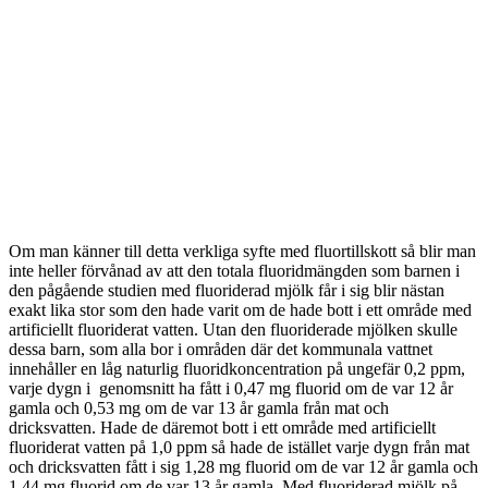
Om man känner till detta verkliga syfte med fluortillskott så blir man
inte heller förvånad av att den totala fluoridmängden som barnen i
den pågående studien med fluoriderad mjölk får i sig blir nästan
exakt lika stor som den hade varit om de hade bott i ett område med
artificiellt fluoriderat vatten. Utan den fluoriderade mjölken skulle
dessa barn, som alla bor i områden där det kommunala vattnet
innehåller en låg naturlig fluoridkoncentration på ungefär 0,2 ppm,
varje dygn i genomsnitt ha fått i 0,47 mg fluorid om de var 12 år
gamla och 0,53 mg om de var 13 år gamla från mat och
dricksvatten. Hade de däremot bott i ett område med artificiellt
fluoriderat vatten på 1,0 ppm så hade de istället varje dygn från mat
och dricksvatten fått i sig 1,28 mg fluorid om de var 12 år gamla och
1,44 mg fluorid om de var 13 år gamla. Med fluoriderad mjölk på