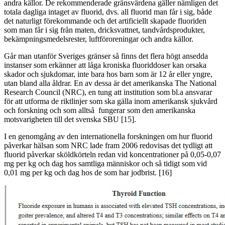
andra källor. De rekommenderade gränsvärdena gäller nämligen det
totala dagliga intaget av fluorid, dvs. all fluorid man får i sig, både
det naturligt förekommande och det artificiellt skapade fluoriden
som man får i sig från maten, dricksvattnet, tandvårdsprodukter,
bekämpningsmedelsrester, luftföroreningar och andra källor.
Går man utanför Sveriges gränser så finns det flera högt ansedda
instanser som erkänner att låga kroniska fluoriddoser kan orsaka
skador och sjukdomar, inte bara hos barn som är 12 år eller yngre,
utan bland alla åldrar. En av dessa är det amerikanska The National
Research Council (NRC), en tung att institution som bl.a ansvarar
för att utforma de riktlinjer som ska gälla inom amerikansk sjukvård
och forskning och som alltså fungerar som den amerikanska
motsvarigheten till det svenska SBU [15].
I en genomgång av den internationella forskningen om hur fluorid
påverkar hälsan som NRC lade fram 2006 redovisas det tydligt att
fluorid påverkar sköldkörteln redan vid koncentrationer på 0,05-0,07
mg per kg och dag hos samtliga människor och så tidigt som vid
0,01 mg per kg och dag hos de som har jodbrist. [16]