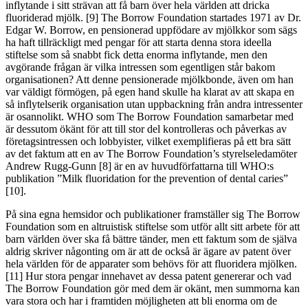
inflytande i sitt strävan att få barn över hela världen att dricka
fluoriderad mjölk. [9] The Borrow Foundation startades 1971 av Dr.
Edgar W. Borrow, en pensionerad uppfödare av mjölkkor som sägs
ha haft tillräckligt med pengar för att starta denna stora ideella
stiftelse som så snabbt fick detta enorma inflytande, men den
avgörande frågan är vilka intressen som egentligen står bakom
organisationen? Att denne pensionerade mjölkbonde, även om han
var väldigt förmögen, på egen hand skulle ha klarat av att skapa en
så inflytelserik organisation utan uppbackning från andra intressenter
är osannolikt. WHO som The Borrow Foundation samarbetar med
är dessutom ökänt för att till stor del kontrolleras och påverkas av
företagsintressen och lobbyister, vilket exemplifieras på ett bra sätt
av det faktum att en av The Borrow Foundation’s styrelseledamöter
Andrew Rugg-Gunn [8] är en av huvudförfattarna till WHO:s
publikation ”Milk fluoridation for the prevention of dental caries”
[10].
På sina egna hemsidor och publikationer framställer sig The Borrow
Foundation som en altruistisk stiftelse som utför allt sitt arbete för att
barn världen över ska få bättre tänder, men ett faktum som de själva
aldrig skriver någonting om är att de också är ägare av patent över
hela världen för de apparater som behövs för att fluoridera mjölken.
[11] Hur stora pengar innehavet av dessa patent genererar och vad
The Borrow Foundation gör med dem är okänt, men summorna kan
vara stora och har i framtiden möjligheten att bli enorma om de