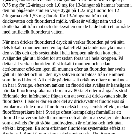
0,75 mg för 12-åringar och 1,0 mg för 13-åringar så hamnar barnen i
den nu pågående studien varje dygn på 1,22 mg fluorid för 12-
åringarna och 1,53 mg fluorid för 13-åringarna från mat,
dricksvatten och fluoriderad mjölk, vilket är väldigt nära vad de
skulle ha fått från mat och dricksvatten om de hade bott i ett område
med artificiellt fluoriderat vatten.
När man dricker fluoriderad dryck så verkar fluoriden på två sätt,
dels lokalt i munnen med en topikal effekt på tändernas yta innan
den sväljs och dels systemiskt i hela kroppen när den kort efter
sväljandet går ut i blodet för att sedan föras ut i hela kroppen. På
detta sätt verkar fluoriden först lokalt i munnen och sedan
återkommer effekten igen till munnen efter att fluoriden har svalts,
gått ut i blodet och in i den nya saliven som bildas från de ämnen
som finns i blodet. Att det är på detta sätt erkänns oftare utomlands
än här i Sverige, eftersom tanken att fluorid ska sväljas är känsligare
här där fluorförespråkarna i början av 80-talet efter många års strid
förlorade den infekterade frågan om att svenskt dricksvatten skulle
fluorideras. I länder där en stor del av dricksvattnet fluorideras så
hymlar man inte om att fluoriden också har systemisk effekt, medan
fluorförespråkare här i Sverige oftast krampaktigt framhåller att
fluorid bara verkar lokalt i munnen och att det man sväljer i de doser
som används för att sköta tandhygienen är ofarliga och helt utan
effekt i kroppen. En som erkänner fluoridens systemiska effekt är
Andrew J. Rugg-Gunn, styrelseledamoten från The Borrow