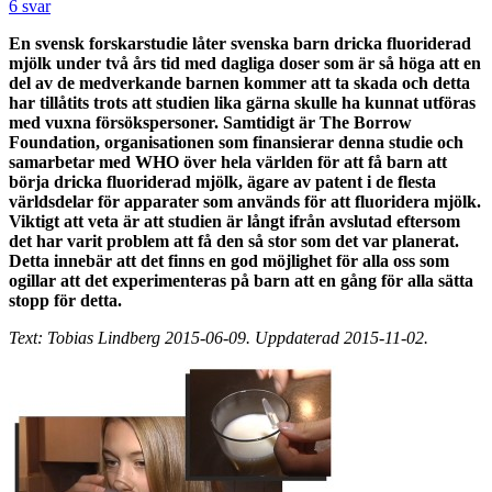
6 svar
En svensk forskarstudie låter svenska barn dricka fluoriderad
mjölk under två års tid med dagliga doser som är så höga att en
del av de medverkande barnen kommer att ta skada och detta
har tillåtits trots att studien lika gärna skulle ha kunnat utföras
med vuxna försökspersoner. Samtidigt är The Borrow
Foundation, organisationen som finansierar denna studie och
samarbetar med WHO över hela världen för att få barn att
börja dricka fluoriderad mjölk, ägare av patent i de flesta
världsdelar för apparater som används för att fluoridera mjölk.
Viktigt att veta är att studien är långt ifrån avslutad eftersom
det har varit problem att få den så stor som det var planerat.
Detta innebär att det finns en god möjlighet för alla oss som
ogillar att det experimenteras på barn att en gång för alla sätta
stopp för detta.
Text: Tobias Lindberg 2015-06-09. Uppdaterad 2015-11-02.