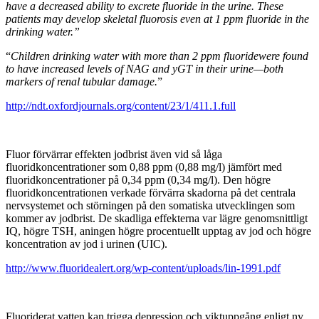
have a decreased ability to excrete fluoride in the urine. These
patients may develop skeletal fluorosis even at 1 ppm fluoride in the
drinking water.”
“
Children drinking water with more than 2 ppm fluoridewere found
to have increased levels of NAG and yGT in their urine—both
markers of renal tubular damage.
”
http://ndt.oxfordjournals.org/content/23/1/411.1.full
Fluor förvärrar effekten jodbrist även vid så låga
fluoridkoncentrationer som 0,88 ppm (0,88 mg/l) jämfört med
fluoridkoncentrationer på 0,34 ppm (0,34 mg/l). Den högre
fluoridkoncentrationen verkade förvärra skadorna på det centrala
nervsystemet och störningen på den somatiska utvecklingen som
kommer av jodbrist. De skadliga effekterna var lägre genomsnittligt
IQ, högre TSH, aningen högre procentuellt upptag av jod och högre
koncentration av jod i urinen (UIC).
http://www.fluoridealert.org/wp-content/uploads/lin-1991.pdf
Fluoriderat vatten kan trigga depression och viktuppgång enligt ny