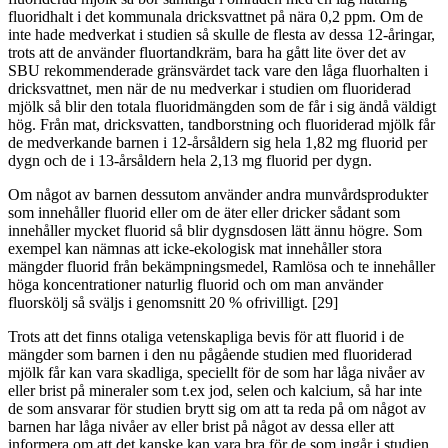
fluoridhalt i det kommunala dricksvattnet på nära 0,2 ppm. Om de
inte hade medverkat i studien så skulle de flesta av dessa 12-åringar,
trots att de använder fluortandkräm, bara ha gått lite över det av
SBU rekommenderade gränsvärdet tack vare den låga fluorhalten i
dricksvattnet, men när de nu medverkar i studien om fluoriderad
mjölk så blir den totala fluoridmängden som de får i sig ändå väldigt
hög. Från mat, dricksvatten, tandborstning och fluoriderad mjölk får
de medverkande barnen i 12-årsåldern sig hela 1,82 mg fluorid per
dygn och de i 13-årsåldern hela 2,13 mg fluorid per dygn.
Om något av barnen dessutom använder andra munvårdsprodukter
som innehåller fluorid eller om de äter eller dricker sådant som
innehåller mycket fluorid så blir dygnsdosen lätt ännu högre. Som
exempel kan nämnas att icke-ekologisk mat innehåller stora
mängder fluorid från bekämpningsmedel, Ramlösa och te innehåller
höga koncentrationer naturlig fluorid och om man använder
fluorskölj så sväljs i genomsnitt 20 % ofrivilligt. [29]
Trots att det finns otaliga vetenskapliga bevis för att fluorid i de
mängder som barnen i den nu pågående studien med fluoriderad
mjölk får kan vara skadliga, speciellt för de som har låga nivåer av
eller brist på mineraler som t.ex jod, selen och kalcium, så har inte
de som ansvarar för studien brytt sig om att ta reda på om något av
barnen har låga nivåer av eller brist på något av dessa eller att
informera om att det kanske kan vara bra för de som ingår i studien