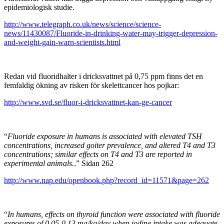
epidemiologisk studie.
http://www.telegraph.co.uk/news/science/science-
news/11430087/Fluoride-in-drinking-water-may-trigger-depression-
and-weight-gain-warn-scientists.html
Redan vid fluoridhalter i dricksvattnet på 0,75 ppm finns det en
femfaldig ökning av risken för skelettcancer hos pojkar:
http://www.svd.se/fluor-i-dricksvattnet-kan-ge-cancer
“
Fluoride exposure in humans is associated with elevated TSH
concentrations, increased goiter prevalence, and altered T4 and T3
concentrations; similar effects on T4 and T3 are reported in
experimental animals.
.” Sidan 262
http://www.nap.edu/openbook.php?record_id=11571&page=262
“
In humans, effects on thyroid function were associated with fluoride
exposures of 0.05-0.13 mg/kg/day when iodine intake was adequate