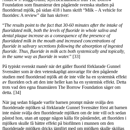
Foundation som finansierar den pågående svenska studien på
fluoriderad mjölk, på sidan 418 i hans skrift “Milk – A vehicle for
fluorides: A review” där han skriver:
“
The results point to the fact that 30-60 minutes after the intake of
fluoridated milk, both the levels of fluoride in whole saliva and
dental plaque increase as a consequence of the presence of
fluoridated milk in the mouth and increased concentrations of
fluoride in salivary secretions following the absorption of ingested
fluoride. Thus, fluoride in milk acts both systemically and topically,
in the same way as fluoride in water.
” [33]
På typiskt svenskt manér när det gäller fluorid förklarade Gunnel
Svensäter som är den vetenskapligt ansvarige för den pågående
studien med fluoriderad mjölk att de inte ville ha en systemisk effekt
av fluoriden och att den inte heller kan ha en systemisk effekt. Detta
trots vad den egna finansiären The Borrow Foundation säger om
detta. [34]
När jag sedan frågade varför barnen prompt måste svälja den
fluoriderade mjölken så förklarade Gunnel Svensäter först att barnen
inte måste svälja den fluoriderade mjölken om de inte vill och sedan
påstod hon, utan att uppge någon källa för påståendet, att fluoriden i
mjölken skulle få bättre effekt på biofilmen i munnen om den
fluoriderade mjölken dricks jämfört med om mjölken skulle sköljas