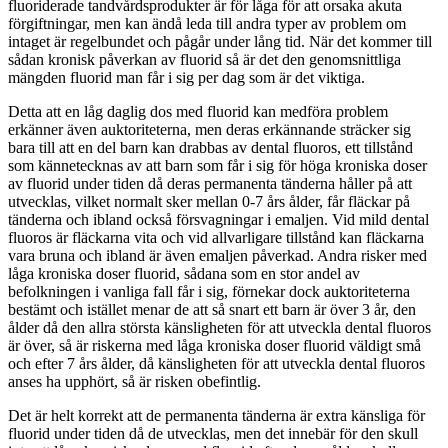
fluoriderade tandvårdsprodukter är för låga för att orsaka akuta
förgiftningar, men kan ändå leda till andra typer av problem om
intaget är regelbundet och pågår under lång tid. När det kommer till
sådan kronisk påverkan av fluorid så är det den genomsnittliga
mängden fluorid man får i sig per dag som är det viktiga.
Detta att en låg daglig dos med fluorid kan medföra problem
erkänner även auktoriteterna, men deras erkännande sträcker sig
bara till att en del barn kan drabbas av dental fluoros, ett tillstånd
som kännetecknas av att barn som får i sig för höga kroniska doser
av fluorid under tiden då deras permanenta tänderna håller på att
utvecklas, vilket normalt sker mellan 0-7 års ålder, får fläckar på
tänderna och ibland också försvagningar i emaljen. Vid mild dental
fluoros är fläckarna vita och vid allvarligare tillstånd kan fläckarna
vara bruna och ibland är även emaljen påverkad. Andra risker med
låga kroniska doser fluorid, sådana som en stor andel av
befolkningen i vanliga fall får i sig, förnekar dock auktoriteterna
bestämt och istället menar de att så snart ett barn är över 3 år, den
ålder då den allra största känsligheten för att utveckla dental fluoros
är över, så är riskerna med låga kroniska doser fluorid väldigt små
och efter 7 års ålder, då känsligheten för att utveckla dental fluoros
anses ha upphört, så är risken obefintlig.
Det är helt korrekt att de permanenta tänderna är extra känsliga för
fluorid under tiden då de utvecklas, men det innebär för den skull