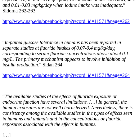
and 0.01-0.03 mg/kg/day when iodine intake was inadequate
.”
Sidorna 262-263
http://www.nap.edu/openbook.php?record_id=11571&page=262
“
Impaired glucose tolerance in humans has been reported in
separate studies at fluoride intakes of 0.07-0.4 mg/kg/day,
corresponding to serum fluoride concentrations above about 0.1
mg/L. The primary mechanism appears to involve inhibition of
insulin production
.” Sidan 264
http://www.nap.edu/openbook.php?record_id=11571&page=264
“
The available studies of the effects of fluoride exposure on
endocrine function have several limitations. […] In general, the
human exposures are not well characterized. Nevertheless, there is
consistency among the available studies in the types of effects seen
in humans and animals and in the concentrations or fluoride
exposures associated with the effects in humans.
[…]