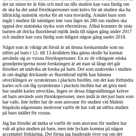
det tar minst tre år från och med nu tills studien kan vara färdig om
de ska ha det antal försökspersoner som krävs för att studien ska ha
tillräcklig statistisk styrka för att vara trovärdig. Antalet barn som
ingår i studien får nämligen inte vara lägre än 280 om studien ska
uppnå den statistiska styrka som eftersträvas. Alltså kommer de sista
barnen att dricka fluoriderad mjölk ända till någon gång under 2017
och studien kan vara färdig som tidigast någon gång under 2018.
Något som är viktigt att förstå är att denna forskarstudie som nu
utförs på barn i 12- till 13-årsåldern lika gärna skulle ha kunnat
använda sig av vuxna försökspersoner. En av de viktigaste etiska
grundprinciperna inom forskningen är att man så långt det går
försöker att undvika att forska på barn. Det som undersöks i studien
är om dagligt drickande av fluoriderad mjölk kan hämma
utvecklingen av syratolerans i plackets biofilm, om det kan förhindra
karies och om låg syratolerans i plackets biofilm har att göra med
hur snabbt karies utvecklas. Ingen av dessa frågeställningar kräver
att barn används som försökspersoner, men ändå är det just barn som
har valts. Inte heller har de som ansvarar för studien vid Malmö
högskola någonstans motiverat varför de har valt att utföra studien
på barn istället för vuxna.
Jag har försökt att tänka ut varför de som ansvarar för studien har
valt att göra studien på barn, men inte lyckats komma på någon
acceptabel förklaring. Det första jag funderade över var om det