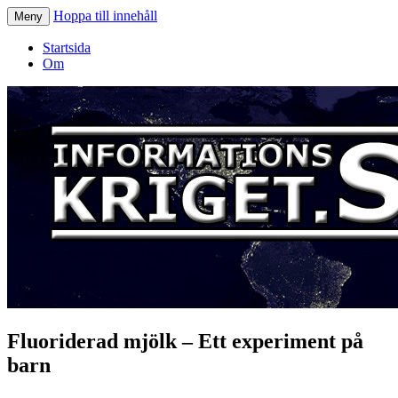
Hoppa till innehåll
Meny
Informationskriget.se
Startsida
Om
Fluoriderad mjölk – Ett experiment på
barn