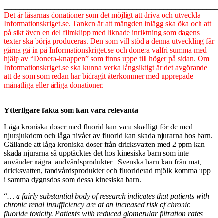
_______________________________________________________
Det är läsarnas donationer som det möjligt att driva och utveckla
Informationskriget.se. Tanken är att mängden inlägg ska öka och att
på sikt även en del filmklipp med liknade inriktning som dagens
texter ska börja produceras. Den som vill stödja denna utveckling får
gärna gå in på Informationskriget.se och donera valfri summa med
hjälp av “Donera-knappen” som finns uppe till höger på sidan. Om
Informationskriget.se ska kunna verka långsiktigt är det avgörande
att de som som redan har bidragit återkommer med upprepade
månatliga eller årliga donationer.
_______________________________________________________
Ytterligare fakta som kan vara relevanta
Låga kroniska doser med fluorid kan vara skadligt för de med
njursjukdom och låga nivåer av fluorid kan skada njurarna hos barn.
Gällande att låga kroniska doser från dricksvatten med 2 ppm kan
skada njurarna så upptäcktes det hos kinesiska barn som inte
använder några tandvårdsprodukter. Svenska barn kan från mat,
dricksvatten, tandvårdsprodukter och fluoriderad mjölk komma upp
i samma dygnsdos som dessa kinesiska barn.
“
… a fairly substantial body of research indicates that patients with
chronic renal insufficiency are at an increased risk of chronic
fluoride toxicity. Patients with reduced glomerular filtration rates