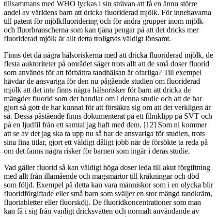
tillsammans med WHO lyckas i sin strävan att få en ännu större
andel av världens barn att dricka fluoriderad mjölk. För innehavarna
till patent för mjölkfluoridering och för andra grupper inom mjölk-
och fluorbranscherna som kan tjäna pengar på att det dricks mer
fluoriderad mjölk är allt detta troligtvis väldigt lönsamt.
Finns det då några hälsoriskerna med att dricka fluoriderad mjölk, de
flesta auktoriteter på området säger trots allt att de små doser fluorid
som används för att förbättra tandhälsan är ofarliga? Till exempel
hävdar de ansvariga för den nu pågående studien om fluoriderad
mjölk att det inte finns några hälsorisker för barn att dricka de
mängder fluorid som det handlar om i denna studie och att de har
gjort så gott de har kunnat för att försäkra sig om att det verkligen är
så. Dessa påstående finns dokumenterat på ett filmklipp på SVT och
på en ljudfil från ett samtal jag haft med dem. [12] Som ni kommer
att se av det jag ska ta upp nu så har de ansvariga för studien, trots
sina fina titlar, gjort ett väldigt dåligt jobb när de försökte ta reda på
om det fanns några risker för barnen som ingår i deras studie.
Vad gäller fluorid så kan väldigt höga doser leda till akut förgiftning
med allt från illamående och magsmärtor till kräkningar och död
som följd. Exempel på detta kan vara människor som i en olycka blir
fluoridförgiftade eller små barn som sväljer en stor mängd tandkräm,
fluortabletter eller fluorskölj. De fluoridkoncentrationer som man
kan få i sig från vanligt dricksvatten och normalt användande av