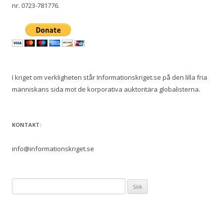
nr. 0723-781776.
I kriget om verkligheten står Informationskriget.se på den lilla fria
människans sida mot de korporativa auktoritära globalisterna.
KONTAKT:
info@informationskriget.se
S
ö
k
e