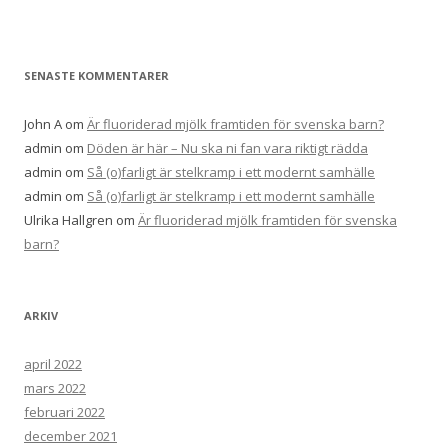
f
t
e
SENASTE KOMMENTARER
r
:
John A
om
Är fluoriderad mjölk framtiden för svenska barn?
admin
om
Döden är här – Nu ska ni fan vara riktigt rädda
admin
om
Så (o)farligt är stelkramp i ett modernt samhälle
admin
om
Så (o)farligt är stelkramp i ett modernt samhälle
Ulrika Hallgren
om
Är fluoriderad mjölk framtiden för svenska
barn?
ARKIV
april 2022
mars 2022
februari 2022
december 2021