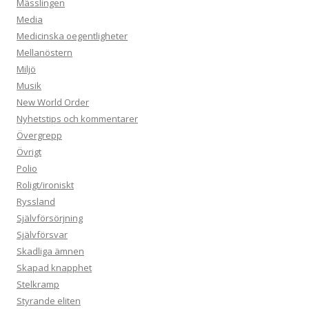
Mässlingen
Media
Medicinska oegentligheter
Mellanöstern
Miljö
Musik
New World Order
Nyhetstips och kommentarer
Övergrepp
Övrigt
Polio
Roligt/ironiskt
Ryssland
Självförsörjning
Självförsvar
Skadliga ämnen
Skapad knapphet
Stelkramp
Styrande eliten