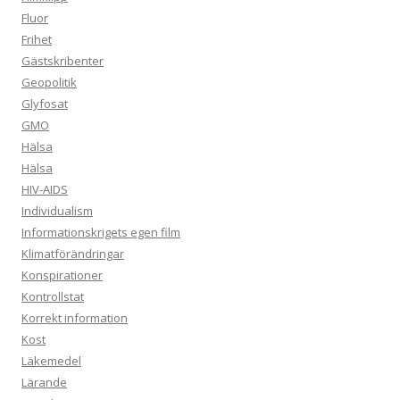
Fluor
Frihet
Gästskribenter
Geopolitik
Glyfosat
GMO
Hälsa
Hälsa
HIV-AIDS
Individualism
Informationskrigets egen film
Klimatförändringar
Konspirationer
Kontrollstat
Korrekt information
Kost
Läkemedel
Lärande