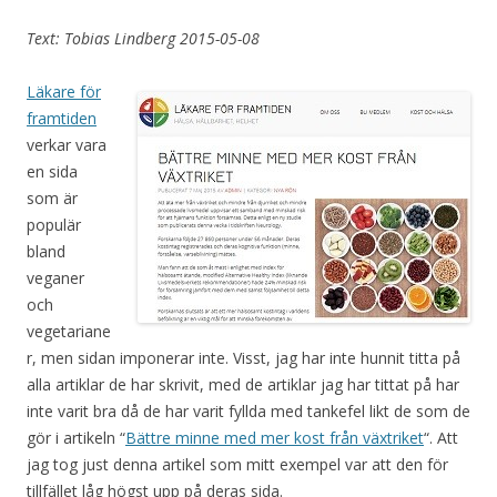
Text: Tobias Lindberg 2015-05-08
Läkare för
framtiden
verkar vara
en sida
som är
populär
bland
veganer
och
vegetariane
r, men sidan imponerar inte. Visst, jag har inte hunnit titta på
alla artiklar de har skrivit, med de artiklar jag har tittat på har
inte varit bra då de har varit fyllda med tankefel likt de som de
gör i artikeln “
Bättre minne med mer kost från växtriket
“. Att
jag tog just denna artikel som mitt exempel var att den för
tillfället låg högst upp på deras sida.