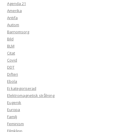
Agenda 21
Amerika
Antifa
Autism
Barnomsorg
Bild
BLM
Citat
Covid
DDT
Difteri
Ebola
Ej kategoriserad
Elektromagnetisk strålning
Eugenik
Europa
Familj
Feminism
Filmklipp