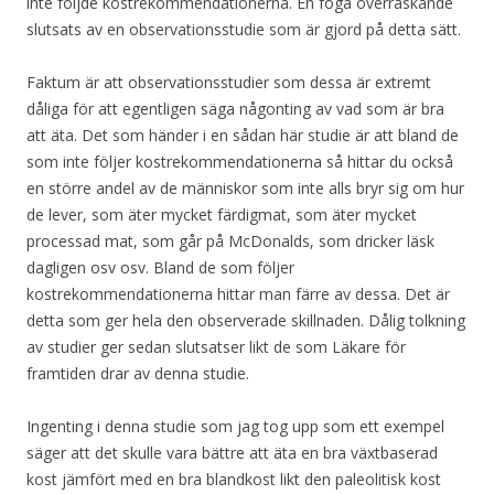
inte följde kostrekommendationerna. En föga överraskande
slutsats av en observationsstudie som är gjord på detta sätt.
Faktum är att observationsstudier som dessa är extremt
dåliga för att egentligen säga någonting av vad som är bra
att äta. Det som händer i en sådan här studie är att bland de
som inte följer kostrekommendationerna så hittar du också
en större andel av de människor som inte alls bryr sig om hur
de lever, som äter mycket färdigmat, som äter mycket
processad mat, som går på McDonalds, som dricker läsk
dagligen osv osv. Bland de som följer
kostrekommendationerna hittar man färre av dessa. Det är
detta som ger hela den observerade skillnaden. Dålig tolkning
av studier ger sedan slutsatser likt de som Läkare för
framtiden drar av denna studie.
Ingenting i denna studie som jag tog upp som ett exempel
säger att det skulle vara bättre att äta en bra växtbaserad
kost jämfört med en bra blandkost likt den paleolitisk kost