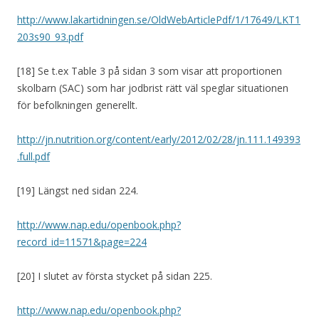
http://www.lakartidningen.se/OldWebArticlePdf/1/17649/LKT1
203s90_93.pdf
[18] Se t.ex Table 3 på sidan 3 som visar att proportionen
skolbarn (SAC) som har jodbrist rätt väl speglar situationen
för befolkningen generellt.
http://jn.nutrition.org/content/early/2012/02/28/jn.111.149393
.full.pdf
[19] Längst ned sidan 224.
http://www.nap.edu/openbook.php?
record_id=11571&page=224
[20] I slutet av första stycket på sidan 225.
http://www.nap.edu/openbook.php?