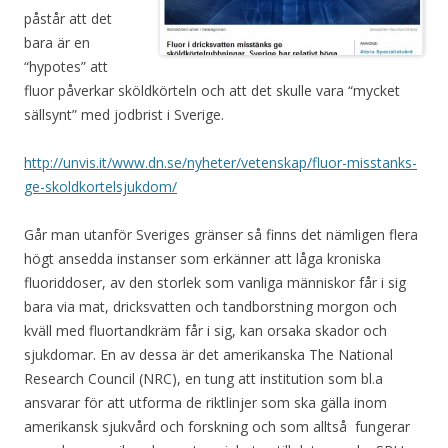
påstår att det
bara är en
“hypotes” att
fluor påverkar sköldkörteln och att det skulle vara “mycket
sällsynt” med jodbrist i Sverige.
http://unvis.it/www.dn.se/nyheter/vetenskap/fluor-misstanks-
ge-skoldkortelsjukdom/
Går man utanför Sveriges gränser så finns det nämligen flera
högt ansedda instanser som erkänner att låga kroniska
fluoriddoser, av den storlek som vanliga människor får i sig
bara via mat, dricksvatten och tandborstning morgon och
kväll med fluortandkräm får i sig, kan orsaka skador och
sjukdomar. En av dessa är det amerikanska The National
Research Council (NRC), en tung att institution som bl.a
ansvarar för att utforma de riktlinjer som ska gälla inom
amerikansk sjukvård och forskning och som alltså fungerar