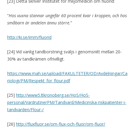
[23] Detta skriver Institutet för miljömedicin om fluorid:
”
Hos vuxna stannar ungefär 60 procent kvar i kroppen, och hos
småbarn är andelen ännu större.
”
http://ki.se/imm/fluorid
[24] Vid vanlig tandborstning sväljs i genomsnitt mellan 20-
30% av tandkrämen ofrivilligt.
https://www.mah.se/upload/FAKULTETER/OD/Avdelningar/Ca
riologi/PM/Respekt_for_flour.pdf
[25]
http://www5.ltkronoberg.se/HoS/HoS-
personal/VardrutinerPM/Tandvard/Medicinska-riskpatienter-i-
tandvarden/Flour-/
[26]
http://fluxfluor.se/om-flux-och-fluor/om-fluor/