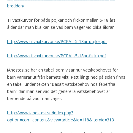
bredden/
Tillväxtkurvor för både pojkar och flickor mellan 5-18 års
ålder där man bl.a kan se vad barn väger vid olika åldrar.
http://www.tillvaxtkurvor.se/PCPAL-5-18ar-pojke.pdf
http://www.tillvaxtkurvor.se/PCPAL-5-18ar-flicka.pdf
iAnestesi.se har en tabell som visar hur vätskebehovet för
barn varierar utifrån barnets vikt. Rätt långt ned på sidan finns
en tabell under texten ”Basalt vätskebehov hos feberfria
barn” där man ser vad det generella vätskebehovet är
beroende på vad man väger.
http://www.ianestesi.se/index.php?
option=com_content&view=article&id=118&Itemid=313