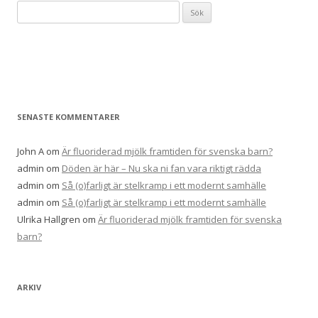
Sök
efter:
SENASTE KOMMENTARER
John A
om
Är fluoriderad mjölk framtiden för svenska barn?
admin
om
Döden är här – Nu ska ni fan vara riktigt rädda
admin
om
Så (o)farligt är stelkramp i ett modernt samhälle
admin
om
Så (o)farligt är stelkramp i ett modernt samhälle
Ulrika Hallgren
om
Är fluoriderad mjölk framtiden för svenska
barn?
ARKIV