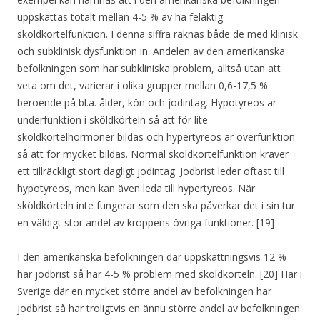
uppskattas totalt mellan 4-5 % av ha felaktig
sköldkörtelfunktion. I denna siffra räknas både de med klinisk
och subklinisk dysfunktion in. Andelen av den amerikanska
befolkningen som har subkliniska problem, alltså utan att
veta om det, varierar i olika grupper mellan 0,6-17,5 %
beroende på bl.a. ålder, kön och jodintag. Hypotyreos är
underfunktion i sköldkörteln så att för lite
sköldkörtelhormoner bildas och hypertyreos är överfunktion
så att för mycket bildas. Normal sköldkörtelfunktion kräver
ett tillräckligt stort dagligt jodintag. Jodbrist leder oftast till
hypotyreos, men kan även leda till hypertyreos. När
sköldkörteln inte fungerar som den ska påverkar det i sin tur
en väldigt stor andel av kroppens övriga funktioner. [19]
I den amerikanska befolkningen där uppskattningsvis 12 %
har jodbrist så har 4-5 % problem med sköldkörteln. [20] Här i
Sverige där en mycket större andel av befolkningen har
jodbrist så har troligtvis en ännu större andel av befolkningen