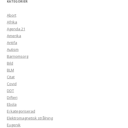
KATEGORIER
Abort
Afrika
Agenda 21
Amerika
Antifa
Autism
Barnomsorg
Bild
BLM
Citat
Covid
DDT
Difteri
Ebola
Ej kategoriserad
Elektromagnetisk strålning
Eugenik