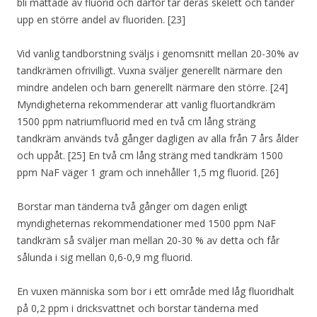
bli mättade av fluorid och därför tar deras skelett och tänder
upp en större andel av fluoriden. [23]
Vid vanlig tandborstning sväljs i genomsnitt mellan 20-30% av
tandkrämen ofrivilligt. Vuxna sväljer generellt närmare den
mindre andelen och barn generellt närmare den större. [24]
Myndigheterna rekommenderar att vanlig fluortandkräm
1500 ppm natriumfluorid med en två cm lång sträng
tandkräm används två gånger dagligen av alla från 7 års ålder
och uppåt. [25] En två cm lång sträng med tandkräm 1500
ppm NaF väger 1 gram och innehåller 1,5 mg fluorid. [26]
Borstar man tänderna två gånger om dagen enligt
myndigheternas rekommendationer med 1500 ppm NaF
tandkräm så sväljer man mellan 20-30 % av detta och får
sålunda i sig mellan 0,6-0,9 mg fluorid.
En vuxen människa som bor i ett område med låg fluoridhalt
på 0,2 ppm i dricksvattnet och borstar tänderna med