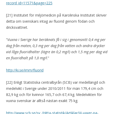
record_id=11571&page=225
[21] Institutet för miljömedicin på Karolinska Institutet skriver
detta om svenskars intag av fluorid genom födan och
dricksvattnet.
”
Vuxna i Sverige har beräknats få i sig i genomsnitt 0,4 mg per
dag från maten, 0,3 mg per dag från vatten och andra drycker
vid låga fluoridhalter (lägre än 0,2 mg/l) och 1,5 mg per dag vid
en fluoridhalt på 1,0 mg/l
.”
http://ki.se/imm/fluorid
[22] Enligt Statistiska centralbyrån (SCB) var medellängd och
medelvikt i Sverige under 2010/2011 för män 179,4 cm och
82,9 kg och för kvinnor 165,7 och 67,4 kg. Medelvikten för
vuxna svenskar är alltså nästan exakt 75 kg.
http://www.scb.se/sv_/Hitta-statistik/Artiklar/Vi-vaxer-pa-