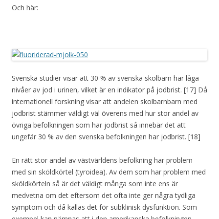
Och här:
Svenska studier visar att 30 % av svenska skolbarn har låga
nivåer av jod i urinen, vilket är en indikator på jodbrist. [17] Då
internationell forskning visar att andelen skolbarnbarn med
jodbrist stämmer väldigt väl överens med hur stor andel av
övriga befolkningen som har jodbrist så innebär det att
ungefär 30 % av den svenska befolkningen har jodbrist. [18]
En rätt stor andel av västvärldens befolkning har problem
med sin sköldkörtel (tyroidea). Av dem som har problem med
sköldkörteln så är det väldigt många som inte ens är
medvetna om det eftersom det ofta inte ger några tydliga
symptom och då kallas det för subklinisk dysfunktion. Som
exempel kan nämnas att i den amerikanska befolkningen