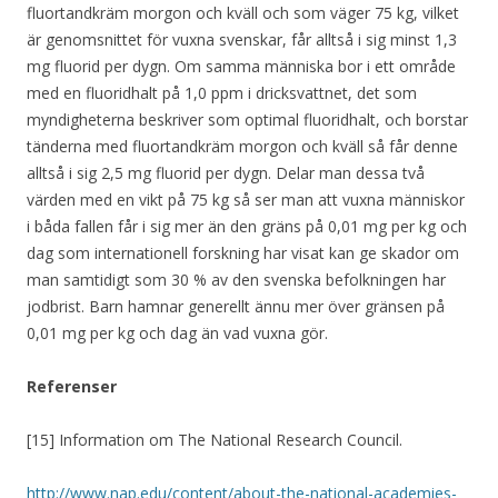
fluortandkräm morgon och kväll och som väger 75 kg, vilket
är genomsnittet för vuxna svenskar, får alltså i sig minst 1,3
mg fluorid per dygn. Om samma människa bor i ett område
med en fluoridhalt på 1,0 ppm i dricksvattnet, det som
myndigheterna beskriver som optimal fluoridhalt, och borstar
tänderna med fluortandkräm morgon och kväll så får denne
alltså i sig 2,5 mg fluorid per dygn. Delar man dessa två
värden med en vikt på 75 kg så ser man att vuxna människor
i båda fallen får i sig mer än den gräns på 0,01 mg per kg och
dag som internationell forskning har visat kan ge skador om
man samtidigt som 30 % av den svenska befolkningen har
jodbrist. Barn hamnar generellt ännu mer över gränsen på
0,01 mg per kg och dag än vad vuxna gör.
Referenser
[15] Information om The National Research Council.
http://www.nap.edu/content/about-the-national-academies-