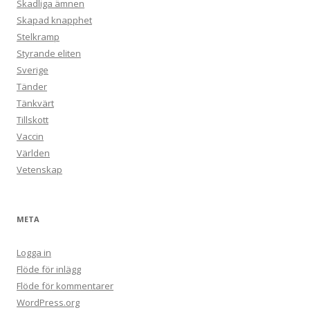
Skadliga ämnen
Skapad knapphet
Stelkramp
Styrande eliten
Sverige
Tänder
Tänkvärt
Tillskott
Vaccin
Världen
Vetenskap
META
Logga in
Flöde för inlägg
Flöde för kommentarer
WordPress.org