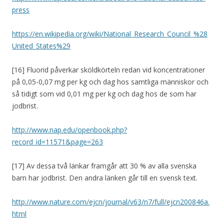
press
https://en.wikipedia.org/wiki/National_Research_Council_%28
United_States%29
[16] Fluorid påverkar sköldkörteln redan vid koncentrationer
på 0,05-0,07 mg per kg och dag hos samtliga människor och
så tidigt som vid 0,01 mg per kg och dag hos de som har
jodbrist.
http://www.nap.edu/openbook.php?
record_id=11571&page=263
[17] Av dessa två länkar framgår att 30 % av alla svenska
barn har jodbrist. Den andra länken går till en svensk text.
http://www.nature.com/ejcn/journal/v63/n7/full/ejcn200846a.
html