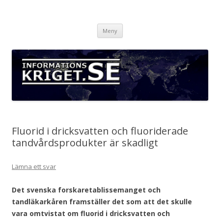
Informationskriget.se
Hoppa
Meny
till
innehåll
Fluorid i dricksvatten och fluoriderade
tandvårdsprodukter är skadligt
Lämna ett svar
Det svenska forskaretablissemanget och
tandläkarkåren framställer det som att det skulle
vara omtvistat om fluorid i dricksvatten och