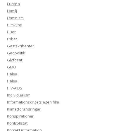
Europa
Familj
Feminism
Filmklipp
Fluor
Frihet
Gästskribenter
Geopolitik
Glyfosat
GMO
Hälsa
Hälsa
HIV-AIDS
Individualism
Informationskrigets egen film
Klimatförändringar
Konspirationer
Kontrollstat
Korrekt information