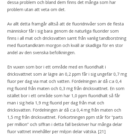
dessa problem och bland dem finns det många som har
problem utan att veta om det.
Av allt detta framgår alltså att de fluoridnivåer som de flesta
människor får i sig bara genom de naturliga fluorider som
finns i all mat och dricksvatten samt från vanlig tandborstning
med fluortandkräm morgon och kväll är skadliga för en stor
andel av den svenska befolkningen.
En vuxen som bor i ett område med en fluoridhalt i
dricksvattnet som är lägre än 0,2 ppm får i sig ungefär 0,7 mg
fluor per dag via mat och vatten. Fördelningen är då c:a 0,4
mg fluorid från maten och 0,3 mg från dricksvattnet. En som
istället bor i ett område som har 1,0 ppm fluoridhalt så får
man i sig hela 1,9 mg fluorid per dag från mat och
dricksvatten. Fördelningen är då c:a 0,4 mg från maten och
1,5 mg från dricksvattnet. Förkortningen ppm står för “parts
per million” och siffran i detta fall beskriver hur många delar
fluor vattnet innehåller per miljon delar vätska. [21]