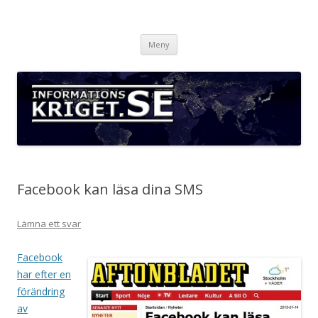
Informationskriget.se
Hoppa
Meny
till
innehåll
Facebook kan läsa dina SMS
Lämna ett svar
Facebook
har efter en
förändring
av