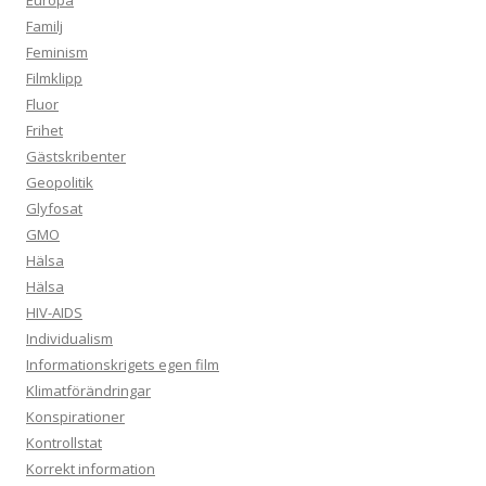
Europa
Familj
Feminism
Filmklipp
Fluor
Frihet
Gästskribenter
Geopolitik
Glyfosat
GMO
Hälsa
Hälsa
HIV-AIDS
Individualism
Informationskrigets egen film
Klimatförändringar
Konspirationer
Kontrollstat
Korrekt information