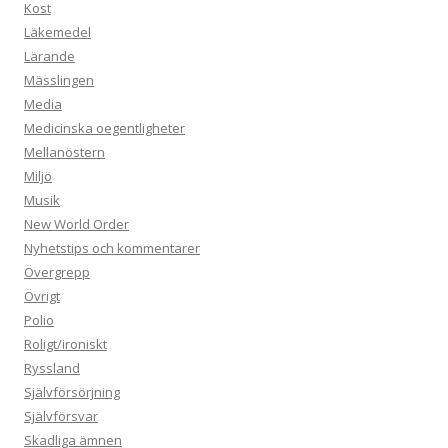
Kost
Läkemedel
Lärande
Mässlingen
Media
Medicinska oegentligheter
Mellanöstern
Miljö
Musik
New World Order
Nyhetstips och kommentarer
Övergrepp
Övrigt
Polio
Roligt/ironiskt
Ryssland
Självförsörjning
Självförsvar
Skadliga ämnen