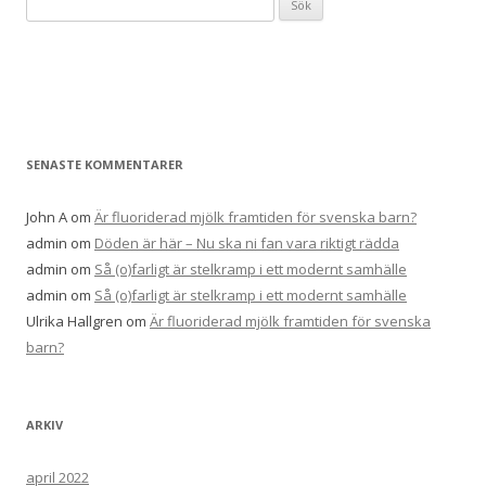
efter:
SENASTE KOMMENTARER
John A
om
Är fluoriderad mjölk framtiden för svenska barn?
admin
om
Döden är här – Nu ska ni fan vara riktigt rädda
admin
om
Så (o)farligt är stelkramp i ett modernt samhälle
admin
om
Så (o)farligt är stelkramp i ett modernt samhälle
Ulrika Hallgren
om
Är fluoriderad mjölk framtiden för svenska
barn?
ARKIV
april 2022