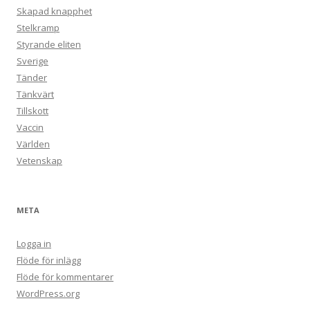
Skapad knapphet
Stelkramp
Styrande eliten
Sverige
Tänder
Tänkvärt
Tillskott
Vaccin
Världen
Vetenskap
META
Logga in
Flöde för inlägg
Flöde för kommentarer
WordPress.org