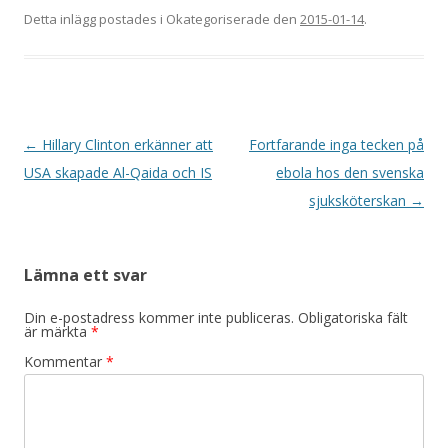
Detta inlägg postades i Okategoriserade den
2015-01-14
.
Inläggsnavigering
←
Hillary Clinton erkänner att
Fortfarande inga tecken på
USA skapade Al-Qaida och IS
ebola hos den svenska
sjuksköterskan
→
Lämna ett svar
Din e-postadress kommer inte publiceras.
Obligatoriska fält
är märkta
*
Kommentar
*