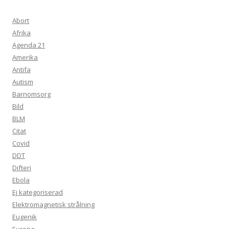
Abort
Afrika
Agenda 21
Amerika
Antifa
Autism
Barnomsorg
Bild
BLM
Citat
Covid
DDT
Difteri
Ebola
Ej kategoriserad
Elektromagnetisk strålning
Eugenik