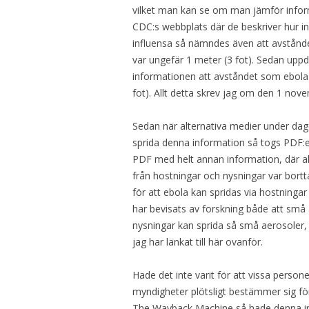
vilket man kan se om man jämför info
CDC:s webbplats där de beskriver hur i
influensa så nämndes även att avstån
var ungefär 1 meter (3 fot). Sedan u
informationen att avståndet som ebola
fot). Allt detta skrev jag om den 1 nov
Sedan när alternativa medier under 
sprida denna information så togs PDF:e
PDF med helt annan information, där all
från hostningar och nysningar var bortta
för att ebola kan spridas via hostningar 
har bevisats av forskning både att små
nysningar kan sprida så små aerosoler,
jag har länkat till här ovanför.
Hade det inte varit för att vissa person
myndigheter plötsligt bestämmer sig för
The Wayback Machine så hade denna info