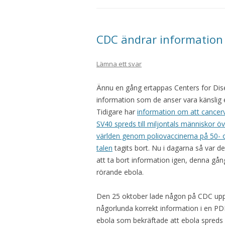
CDC ändrar information
Lämna ett svar
Ännu en gång ertappas Centers for Dis
information som de anser vara känslig ef
Tidigare har
information om att cancerv
SV40 spreds till miljontals människor öv
världen genom poliovaccinerna på 50- 
talen
tagits bort. Nu i dagarna så var d
att ta bort information igen, denna gån
rörande ebola.
Den 25 oktober lade någon på CDC up
någorlunda korrekt information i en P
ebola som bekräftade att ebola spred