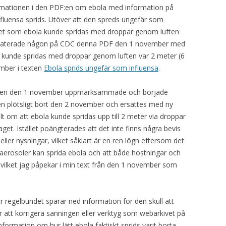
rmationen i den PDF:en om ebola med information på
nfluensa sprids. Utöver att den spreds ungefär som
det som ebola kunde spridas med droppar genom luften
ppdaterade någon på CDC denna PDF den 1 november med
 kunde spridas med droppar genom luften var 2 meter (6
ember i texten
Ebola sprids ungefär som influensa
.
dagen den 1 november uppmärksammade och började
n plötsligt bort den 2 november och ersattes med ny
t om att ebola kunde spridas upp till 2 meter via droppar
get. Istället poängterades att det inte finns några bevis
eller nysningar, vilket såklart är en ren lögn eftersom det
 aerosoler kan sprida ebola och att både hostningar och
 vilket jag påpekar i min text från den 1 november som
er regelbundet sparar ned information för den skull att
 att korrigera sanningen eller verktyg som webarkivet på
rmation om hur lätt ebola faktiskt sprids varit borta