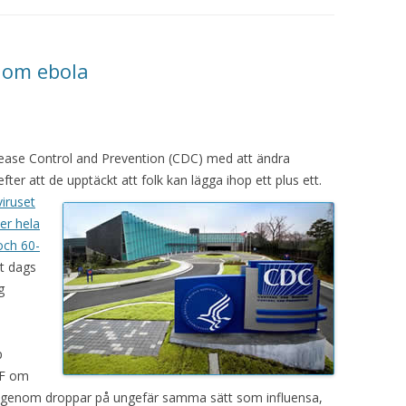
 om ebola
ease Control and Prevention (CDC) med att ändra
ter att de upptäckt att folk kan lägga ihop ett plus ett.
iruset
er hela
och 60-
et dags
g
p
DF om
s genom droppar på ungefär samma sätt som influensa,