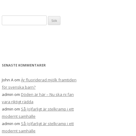
Sök
efter:
SENASTE KOMMENTARER
John A
om
Är fluoriderad mjölk framtiden
för svenska barn?
admin
om
Döden är här – Nu ska ni fan
vara riktigt rädda
admin
om
Så (o)farligt är stelkramp i ett
modernt samhälle
admin
om
Så (o)farligt är stelkramp i ett
modernt samhälle