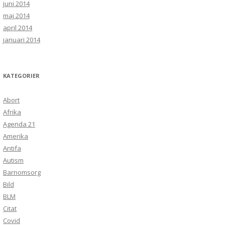
juni 2014
maj 2014
april 2014
januari 2014
KATEGORIER
Abort
Afrika
Agenda 21
Amerika
Antifa
Autism
Barnomsorg
Bild
BLM
Citat
Covid