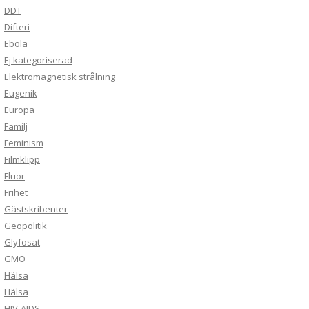
DDT
Difteri
Ebola
Ej kategoriserad
Elektromagnetisk strålning
Eugenik
Europa
Familj
Feminism
Filmklipp
Fluor
Frihet
Gästskribenter
Geopolitik
Glyfosat
GMO
Hälsa
Hälsa
HIV-AIDS