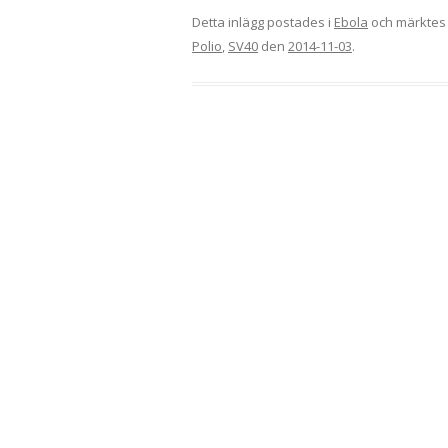
Detta inlägg postades i
Ebola
och märkte
Polio
,
SV40
den
2014-11-03
.