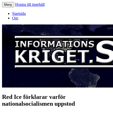
Hoppa till innehåll
Meny
Informationskriget.se
Startsida
Om
Red Ice förklarar varför
nationalsocialismen uppstod