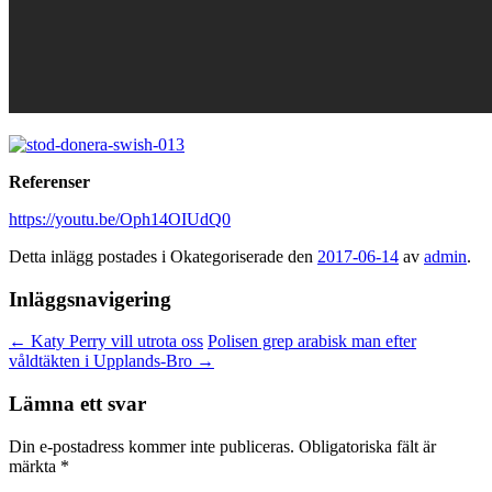
Referenser
https://youtu.be/Oph14OIUdQ0
Detta inlägg postades i Okategoriserade den
2017-06-14
av
admin
.
Inläggsnavigering
←
Katy Perry vill utrota oss
Polisen grep arabisk man efter
våldtäkten i Upplands-Bro
→
Lämna ett svar
Din e-postadress kommer inte publiceras.
Obligatoriska fält är
märkta
*