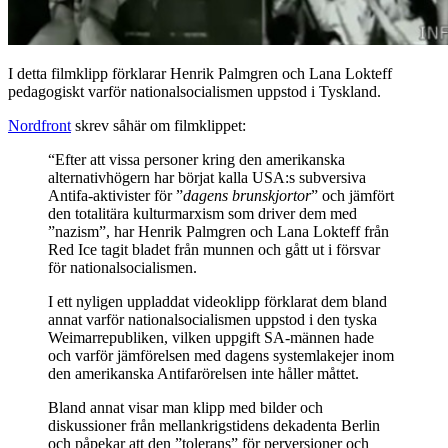
I detta filmklipp förklarar Henrik Palmgren och Lana Lokteff
pedagogiskt varför nationalsocialismen uppstod i Tyskland.
Nordfront
skrev såhär om filmklippet:
“Efter att vissa personer kring den amerikanska
alternativhögern har börjat kalla USA:s subversiva
Antifa-aktivister för ”
dagens brunskjortor
” och jämfört
den totalitära kulturmarxism som driver dem med
”nazism”, har Henrik Palmgren och Lana Lokteff från
Red Ice tagit bladet från munnen och gått ut i försvar
för nationalsocialismen.
I ett nyligen uppladdat videoklipp förklarat dem bland
annat varför nationalsocialismen uppstod i den tyska
Weimarrepubliken, vilken uppgift SA-männen hade
och varför jämförelsen med dagens systemlakejer inom
den amerikanska Antifarörelsen inte håller måttet.
Bland annat visar man klipp med bilder och
diskussioner från mellankrigstidens dekadenta Berlin
och påpekar att den ”tolerans” för perversioner och