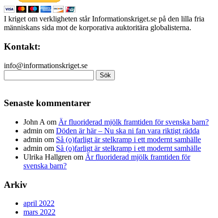
I kriget om verkligheten står Informationskriget.se på den lilla fria
människans sida mot de korporativa auktoritära globalisterna.
Kontakt:
info@informationskriget.se
Sök
efter:
Senaste kommentarer
John A
om
Är fluoriderad mjölk framtiden för svenska barn?
admin
om
Döden är här – Nu ska ni fan vara riktigt rädda
admin
om
Så (o)farligt är stelkramp i ett modernt samhälle
admin
om
Så (o)farligt är stelkramp i ett modernt samhälle
Ulrika Hallgren
om
Är fluoriderad mjölk framtiden för
svenska barn?
Arkiv
april 2022
mars 2022