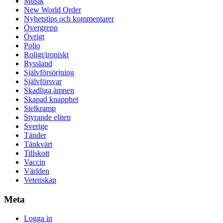
Musik
New World Order
Nyhetstips och kommentarer
Övergrepp
Övrigt
Polio
Roligt/ironiskt
Ryssland
Självförsörjning
Självförsvar
Skadliga ämnen
Skapad knapphet
Stelkramp
Styrande eliten
Sverige
Tänder
Tänkvärt
Tillskott
Vaccin
Världen
Vetenskap
Meta
Logga in