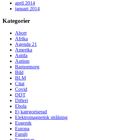
april 2014
januari 2014
Kategorier
Abort
Afrika
Agenda 21
Amerika
Antifa
Autism
Barnomsorg
Bild
BLM
Citat
Covid
DDT
Difteri
Ebola
Ej kategoriserad
Elektromagnetisk strålning
Eugenik
Europa
Familj
Feminism