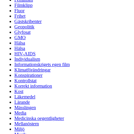
Filmklipp
Fluor
Frihet
Gästskribenter
Geopolitik
Glyfosat
GMO
Hälsa
Hälsa
HIV-AIDS
Individualism
Informationskrigets egen film
Klimatförändringar
Konspirationer
Kontrollstat
Korrekt information
Kost
Läkemedel
Lärande
Mässlingen
Media
Medicinska oegentligheter
Mellanöstern
Miljö