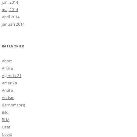
juni 2014
maj 2014
april 2014
januari 2014
KATEGORIER
Abort
Afrika
Agenda 21
Amerika
Antifa
Autism
Barnomsorg
Bild
BLM
Citat
Covid