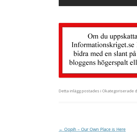
Detta inlägg postades i Okategoriserade
Inläggsnavigering
←
Oopih – Our Own Place is Here