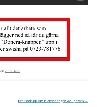
 den
2016-06-19
.
Bra filmklipp om islamiseringen av Spanien
→