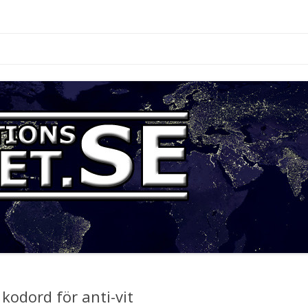
.se
Hoppa
till
innehåll
 kodord för anti-vit