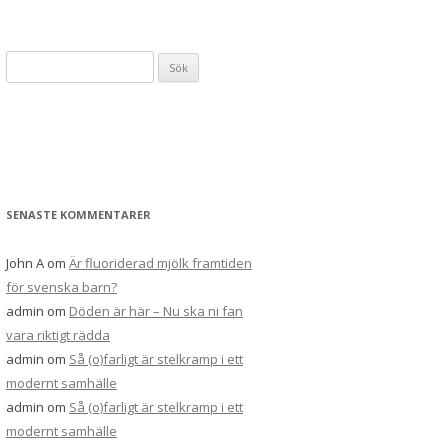
Sök
efter:
SENASTE KOMMENTARER
John A
om
Är fluoriderad mjölk framtiden
för svenska barn?
admin
om
Döden är här – Nu ska ni fan
vara riktigt rädda
admin
om
Så (o)farligt är stelkramp i ett
modernt samhälle
admin
om
Så (o)farligt är stelkramp i ett
modernt samhälle