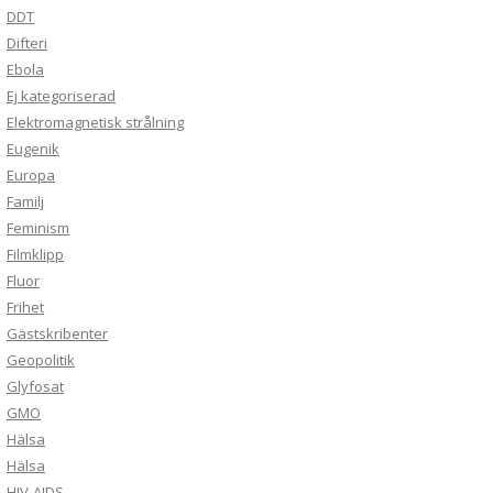
DDT
Difteri
Ebola
Ej kategoriserad
Elektromagnetisk strålning
Eugenik
Europa
Familj
Feminism
Filmklipp
Fluor
Frihet
Gästskribenter
Geopolitik
Glyfosat
GMO
Hälsa
Hälsa
HIV-AIDS