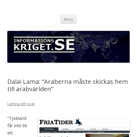
Informationskriget.se
Hoppa
Meny
till
innehåll
Dalai Lama: “Araberna måste skickas hem
till arabvärlden”
Lämna ett svar
“Tyskland
får inte bli
ett