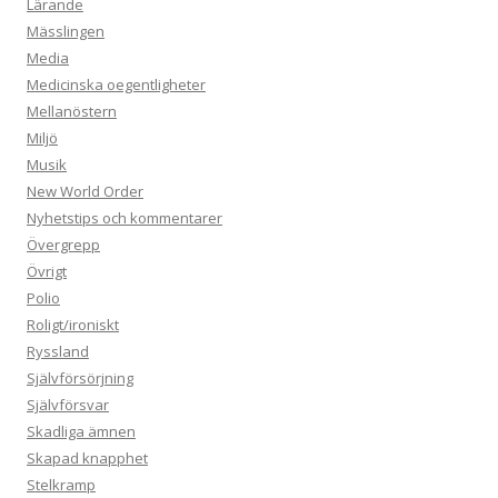
Lärande
Mässlingen
Media
Medicinska oegentligheter
Mellanöstern
Miljö
Musik
New World Order
Nyhetstips och kommentarer
Övergrepp
Övrigt
Polio
Roligt/ironiskt
Ryssland
Självförsörjning
Självförsvar
Skadliga ämnen
Skapad knapphet
Stelkramp