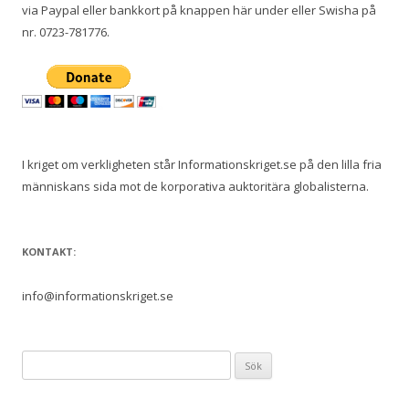
via Paypal eller bankkort på knappen här under eller Swisha på
nr. 0723-781776.
I kriget om verkligheten står Informationskriget.se på den lilla fria
människans sida mot de korporativa auktoritära globalisterna.
KONTAKT:
info@informationskriget.se
S
ö
k