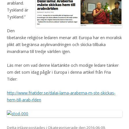
arabland.
Tyskland är
Tyskland.”
Den
tibetanske religiöse ledaren menar att Europa har en moralisk
plikt att begränsa asyl­invandringen och skicka tillbaka
invandrarna till tredje världen igen.
Läs mer om vad denne klartänkte och modige ledare tänker
om det som idag pågår i Europa i denna artikel från Fria
Tider:
http://www.friatider.se/dalai-lama-araberna-m-ste-skickas-
hem-till-arab-rlden
Detta inlägg postades i Okategoriserade den
2016-06-09
.