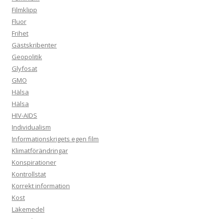
Filmklipp
Fluor
Frihet
Gästskribenter
Geopolitik
Glyfosat
GMO
Hälsa
Hälsa
HIV-AIDS
Individualism
Informationskrigets egen film
Klimatförändringar
Konspirationer
Kontrollstat
Korrekt information
Kost
Läkemedel