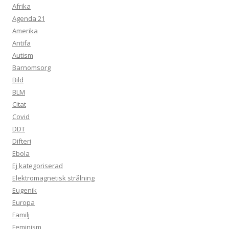
Afrika
Agenda 21
Amerika
Antifa
Autism
Barnomsorg
Bild
BLM
Citat
Covid
DDT
Difteri
Ebola
Ej kategoriserad
Elektromagnetisk strålning
Eugenik
Europa
Familj
Feminism