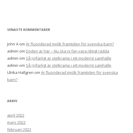
e
f
t
e
SENASTE KOMMENTARER
r
:
John A
om
Är fluoriderad mjölk framtiden för svenska barn?
admin
om
Döden är här – Nu ska ni fan vara riktigt rädda
admin
om
Så (o)farligt är stelkramp i ett modernt samhälle
admin
om
Så (o)farligt är stelkramp i ett modernt samhälle
Ulrika Hallgren
om
Är fluoriderad mjölk framtiden för svenska
barn?
ARKIV
april 2022
mars 2022
februari 2022