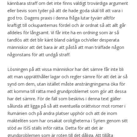
kännbara straff om det inte finns väldigt trovärdiga argument
eller bevis som tyder på att de hade goda skäl till att vara i
god tro. Dagens praxis i denna fråga lutar tyvärr alltför
kraftigt till ockupanternas fördel och är ordnat så att allt går
alldeles för långsamt. Vi får inte ha en ordning som är så
tandlös att det blir känt bland oärliga och/eller desperata
människor att det bara är att påstå att man träffade någon
någonstans för att undgå straff.
Lösningen på att vissa människor har det sämre får inte bli
att man upprätthåller lagar och regler sämre för att det är så
synd om dem, utan istället måste ansträngningarna öka för
att komma till rätta med grundproblemet som gör att dessa
har det sämre. För de fall som beskrivs i denna text gäller
sålunda att ligga på så att eventuella orättvisor mot romer i
Rumänien och på andra platser upphör och att de inom
makteliten som har orsakat oroligheterna i Syrien genom sitt
stöd av ISIS ställs inför rätta. Detta för att det är
grundproblemen som är roten till det dåliga. Att tillåta