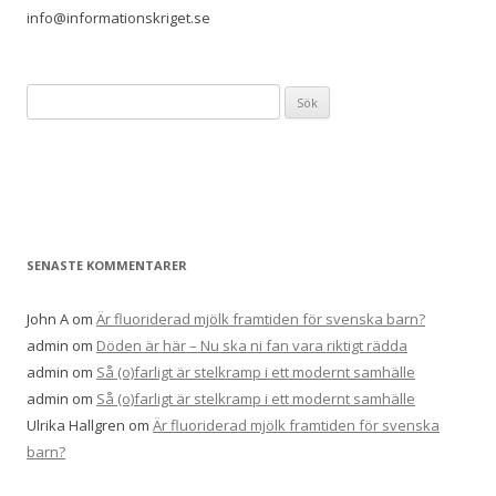
info@informationskriget.se
Sök
efter:
SENASTE KOMMENTARER
John A
om
Är fluoriderad mjölk framtiden för svenska barn?
admin
om
Döden är här – Nu ska ni fan vara riktigt rädda
admin
om
Så (o)farligt är stelkramp i ett modernt samhälle
admin
om
Så (o)farligt är stelkramp i ett modernt samhälle
Ulrika Hallgren
om
Är fluoriderad mjölk framtiden för svenska
barn?