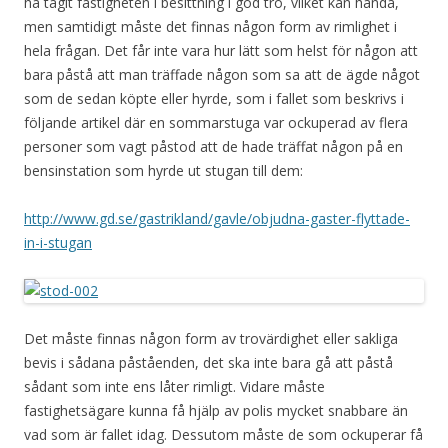
ha tagit fastigheten i besittning i god tro, vilket kan hända,
men samtidigt måste det finnas någon form av rimlighet i
hela frågan. Det får inte vara hur lätt som helst för någon att
bara påstå att man träffade någon som sa att de ägde något
som de sedan köpte eller hyrde, som i fallet som beskrivs i
följande artikel där en sommarstuga var ockuperad av flera
personer som vagt påstod att de hade träffat någon på en
bensinstation som hyrde ut stugan till dem:
http://www.gd.se/gastrikland/gavle/objudna-gaster-flyttade-
in-i-stugan
Det måste finnas någon form av trovärdighet eller sakliga
bevis i sådana påståenden, det ska inte bara gå att påstå
sådant som inte ens låter rimligt. Vidare måste
fastighetsägare kunna få hjälp av polis mycket snabbare än
vad som är fallet idag. Dessutom måste de som ockuperar få