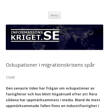
Informationskriget.se
Hoppa
Meny
till
innehåll
Ockupationer i migrationskrisens spår
1 svar
Den senaste tiden har frågan om ockupationer av
fastigheter och hus blivit högaktuell efter att flera
sådana har uppmärksammats i media. Bland de mest
uppmärksammade fallen finns en industrifastighet i