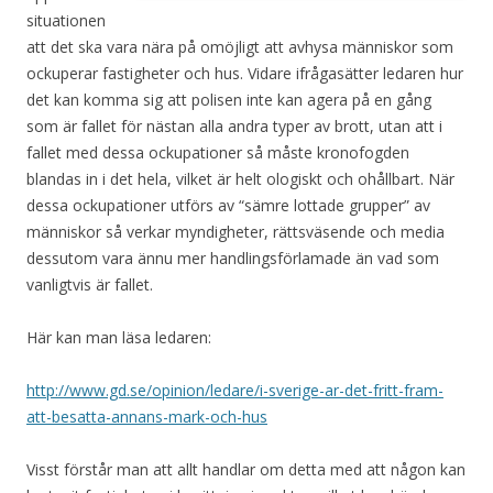
situationen
att det ska vara nära på omöjligt att avhysa människor som
ockuperar fastigheter och hus. Vidare ifrågasätter ledaren hur
det kan komma sig att polisen inte kan agera på en gång
som är fallet för nästan alla andra typer av brott, utan att i
fallet med dessa ockupationer så måste kronofogden
blandas in i det hela, vilket är helt ologiskt och ohållbart. När
dessa ockupationer utförs av “sämre lottade grupper” av
människor så verkar myndigheter, rättsväsende och media
dessutom vara ännu mer handlingsförlamade än vad som
vanligtvis är fallet.
Här kan man läsa ledaren:
http://www.gd.se/opinion/ledare/i-sverige-ar-det-fritt-fram-
att-besatta-annans-mark-och-hus
Visst förstår man att allt handlar om detta med att någon kan