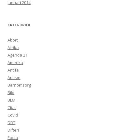
januari 2014
KATEGORIER
Abort
Afrika
Agenda 21
Amerika
Antifa
Autism
Barnomsorg
Bild
BLM
Citat
Covid
DDT
Difteri
Ebola