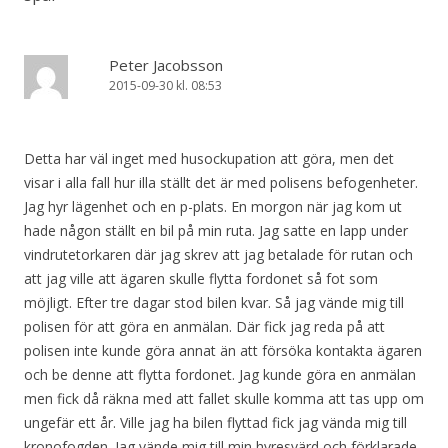
Peter Jacobsson
2015-09-30 kl. 08:53
Detta har väl inget med husockupation att göra, men det
visar i alla fall hur illa ställt det är med polisens befogenheter.
Jag hyr lägenhet och en p-plats. En morgon när jag kom ut
hade någon ställt en bil på min ruta. Jag satte en lapp under
vindrutetorkaren där jag skrev att jag betalade för rutan och
att jag ville att ägaren skulle flytta fordonet så fot som
möjligt. Efter tre dagar stod bilen kvar. Så jag vände mig till
polisen för att göra en anmälan. Där fick jag reda på att
polisen inte kunde göra annat än att försöka kontakta ägaren
och be denne att flytta fordonet. Jag kunde göra en anmälan
men fick då räkna med att fallet skulle komma att tas upp om
ungefär ett år. Ville jag ha bilen flyttad fick jag vända mig till
kronofogden. Jag vände mig till min hyresvärd och förklarade