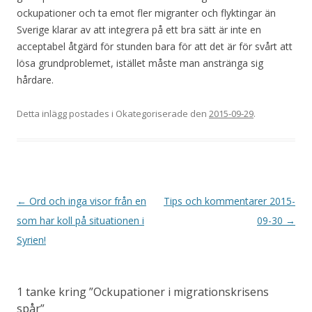
ockupationer och ta emot fler migranter och flyktingar än
Sverige klarar av att integrera på ett bra sätt är inte en
acceptabel åtgärd för stunden bara för att det är för svårt att
lösa grundproblemet, istället måste man anstränga sig
hårdare.
Detta inlägg postades i Okategoriserade den
2015-09-29
.
Inläggsnavigering
←
Ord och inga visor från en
Tips och kommentarer 2015-
som har koll på situationen i
09-30
→
Syrien!
1 tanke kring ”
Ockupationer i migrationskrisens
spår
”