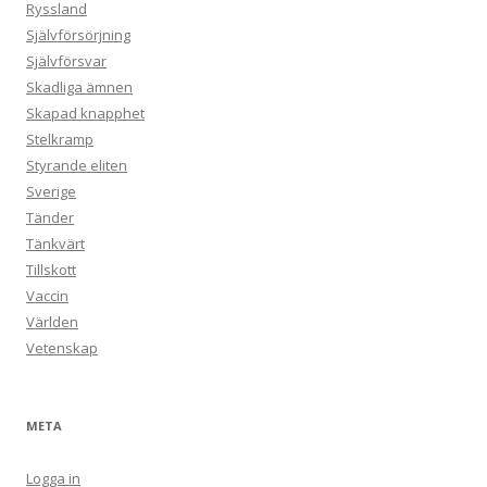
Ryssland
Självförsörjning
Självförsvar
Skadliga ämnen
Skapad knapphet
Stelkramp
Styrande eliten
Sverige
Tänder
Tänkvärt
Tillskott
Vaccin
Världen
Vetenskap
META
Logga in