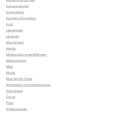
Klimatförändringar
Konspirationer
Kontrollstat
Korrekt information
Kost
Läkemedel
Lärande
Mässlingen
Media
Medicinska oegentligheter
Mellanöstern
Miljö
Musik
New World Order
Nyhetstips och kommentarer
Övergrepp
Övrigt
Polio
Roligt/ironiskt