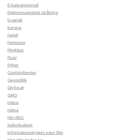
Ej kategoriserad
Elektromagnetisk strålning
Eugenik
Europa
Familj
Feminism
Filmklipp
Fluor
Frihet
Gästskribenter
Geopolitik
Glyfosat
GMO
Hälsa
Hälsa
HIV-AIDS
Individualism
Informationskrigets egen film