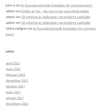
John A
om
Är fluoriderad mjölk framtiden för svenska barn?
admin
om
Döden är här – Nu ska ni fan vara riktigt rädda
admin
om
Så (o)farligt är stelkramp i ett modernt samhälle
admin
om
Så (o)farligt är stelkramp i ett modernt samhälle
Ulrika Hallgren
om
Är fluoriderad mjölk framtiden för svenska
barn?
ARKIV
april 2022
mars 2022
februari 2022
december 2021
oktober 2021
mars 2021
januari 2021
december 2020