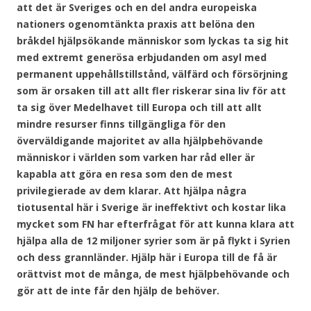
att det är Sveriges och en del andra europeiska
nationers ogenomtänkta praxis att belöna den
bråkdel hjälpsökande människor som lyckas ta sig hit
med extremt generösa erbjudanden om asyl med
permanent uppehållstillstånd, välfärd och försörjning
som är orsaken till att allt fler riskerar sina liv för att
ta sig över Medelhavet till Europa och till att allt
mindre resurser finns tillgängliga för den
överväldigande majoritet av alla hjälpbehövande
människor i världen som varken har råd eller är
kapabla att göra en resa som den de mest
privilegierade av dem klarar. Att hjälpa några
tiotusental här i Sverige är ineffektivt och kostar lika
mycket som FN har efterfrågat för att kunna klara att
hjälpa alla de 12 miljoner syrier som är på flykt i Syrien
och dess grannländer. Hjälp här i Europa till de få är
orättvist mot de många, de mest hjälpbehövande och
gör att de inte får den hjälp de behöver.