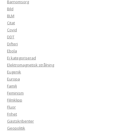
Barnomsorg
Bild
BLM
Citat
Covid
DDT
Difteri
Ebola
Ej kategoriserad
Elektromagnetisk strålning
Eugenik
Europa
Familj
Feminism
Filmklipp
Fluor
Frihet
Gästskribenter
Geopolitik