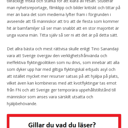
tillräckligt friska och starka för att klara av resan. Studerar
man nyhetsreportage, filmklipp och bilder kritiskt och tittar på
mer än bara det som medierna lyfter fram i förgrunden i
avseende att få människor att tro att de flesta som kommer
hit är barnfamiljer så ser man snabbt att en stor majoritet är
unga vuxna män. Titta själv så ser ni att det är på detta sätt.
Det allra bästa och mest rättvisa skulle enligt Tino Sanandaji
vara att Sverige övergav den verklighetsfrånvända och
ineffektiva flyktingpolitiken som nu drivs, som innebär att alla
som dyker upp här med giltiga flyktingskäl erbjuds asyl och
att istället mycket mer resurser satsas på att hjälpa på plats,
vilket även kan kombineras med att kvotflyktingar tas emot
från FN och att Sverige ger temporära uppehållstillstånd till
människor som anses vara särskilt utsatta och
hjälpbehövande.