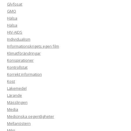
Glyfosat
GMO
Hälsa
Hälsa
HIV-AIDS
Individualism
Informationskrigets egen film
Klimatförändringar
Konspirationer
Kontrollstat
Korrekt information
Kost
Läkemedel
Lärande
Mässlingen
Media
Medicinska oegentligheter
Mellanöstern
Miljö