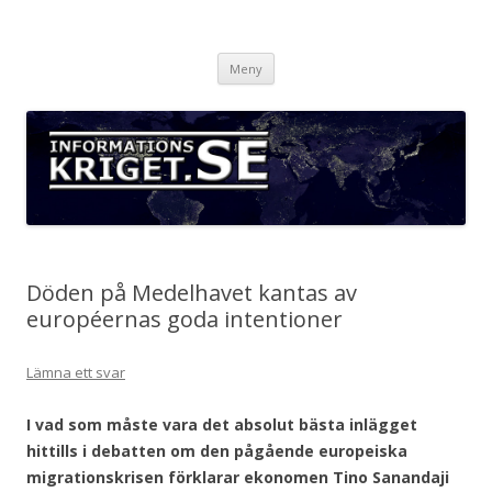
Informationskriget.se
Hoppa
Meny
till
innehåll
Döden på Medelhavet kantas av
européernas goda intentioner
Lämna ett svar
I vad som måste vara det absolut bästa inlägget
hittills i debatten om den pågående europeiska
migrationskrisen förklarar ekonomen Tino Sanandaji