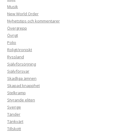
Musik
New World Order
Nyhetstips och kommentarer
Övergrepp
Övrigt
Polio
Roligt/ironiskt
Ryssland
Självförsörjning
Självförsvar
Skadliga ämnen
Skapad knapphet
Stelkramp
Styrande eliten
Sverige
Tänder
Tänkvärt
Tillskott