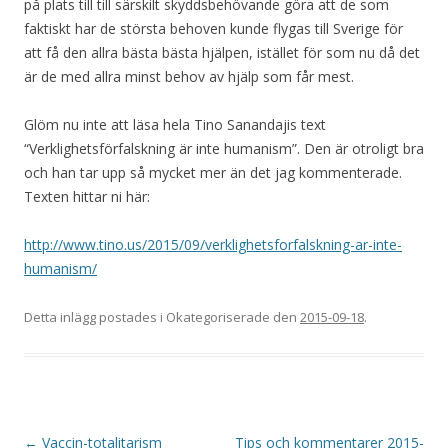
på plats till till särskilt skyddsbehövande göra att de som
faktiskt har de största behoven kunde flygas till Sverige för
att få den allra bästa bästa hjälpen, istället för som nu då det
är de med allra minst behov av hjälp som får mest.
Glöm nu inte att läsa hela Tino Sanandajis text
“Verklighetsförfalskning är inte humanism”. Den är otroligt bra
och han tar upp så mycket mer än det jag kommenterade.
Texten hittar ni här:
http://www.tino.us/2015/09/verklighetsforfalskning-ar-inte-
humanism/
Detta inlägg postades i Okategoriserade den
2015-09-18
.
Inläggsnavigering
←
Vaccin-totalitarism
Tips och kommentarer 2015-