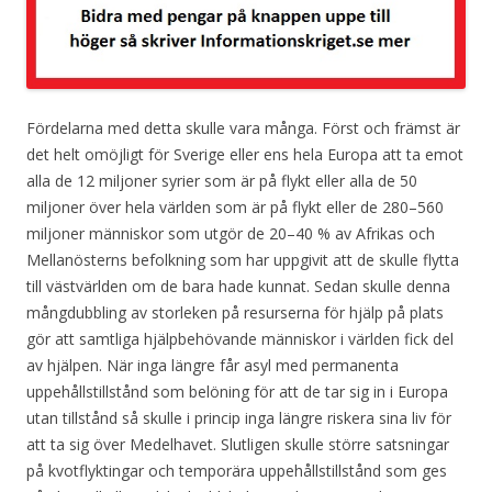
Fördelarna med detta skulle vara många. Först och främst är
det helt omöjligt för Sverige eller ens hela Europa att ta emot
alla de 12 miljoner syrier som är på flykt eller alla de 50
miljoner över hela världen som är på flykt eller de 280–560
miljoner människor som utgör de 20–40 % av Afrikas och
Mellanösterns befolkning som har uppgivit att de skulle flytta
till västvärlden om de bara hade kunnat. Sedan skulle denna
mångdubbling av storleken på resurserna för hjälp på plats
gör att samtliga hjälpbehövande människor i världen fick del
av hjälpen. När inga längre får asyl med permanenta
uppehållstillstånd som belöning för att de tar sig in i Europa
utan tillstånd så skulle i princip inga längre riskera sina liv för
att ta sig över Medelhavet. Slutligen skulle större satsningar
på kvotflyktingar och temporära uppehållstillstånd som ges