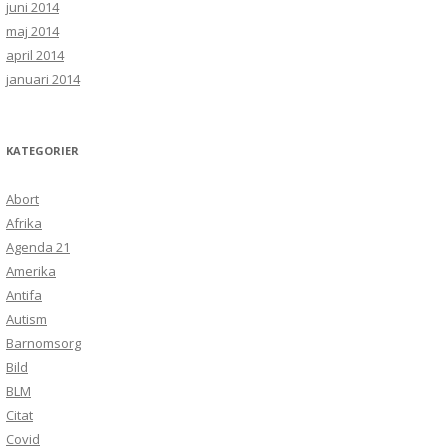
juni 2014
maj 2014
april 2014
januari 2014
KATEGORIER
Abort
Afrika
Agenda 21
Amerika
Antifa
Autism
Barnomsorg
Bild
BLM
Citat
Covid