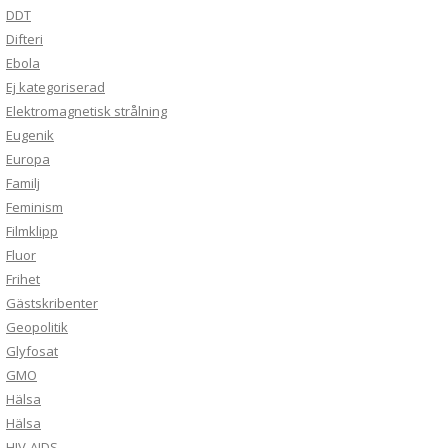
DDT
Difteri
Ebola
Ej kategoriserad
Elektromagnetisk strålning
Eugenik
Europa
Familj
Feminism
Filmklipp
Fluor
Frihet
Gästskribenter
Geopolitik
Glyfosat
GMO
Hälsa
Hälsa
HIV-AIDS