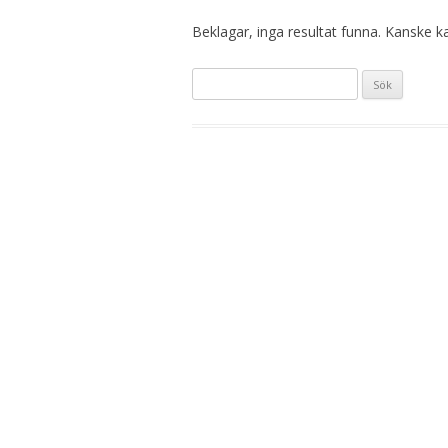
Beklagar, inga resultat funna. Kanske kan
S
ö
k
e
f
t
e
r
: