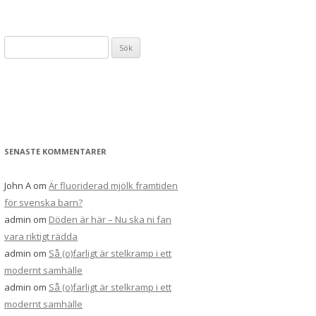
S
ö
k
e
f
t
e
SENASTE KOMMENTARER
r
:
John A
om
Är fluoriderad mjölk framtiden
för svenska barn?
admin
om
Döden är här – Nu ska ni fan
vara riktigt rädda
admin
om
Så (o)farligt är stelkramp i ett
modernt samhälle
admin
om
Så (o)farligt är stelkramp i ett
modernt samhälle