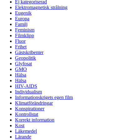
Ej kategoriserad
Elektromagnetisk strålning
Eugenik
Europa
Familj
Feminism
Filmklipp
Fluor
Frihet
Gästskribenter
Geopolitik
Glyfosat
GMO
Hälsa
Hälsa
HIV-AIDS
Individualism
Informationskrigets egen film
Klimatförändringar
Konspirationer
Kontrollstat
Korrekt information
Kost
Läkemedel
Lärande