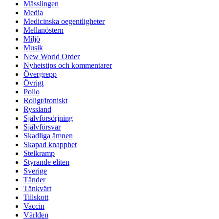
Mässlingen
Media
Medicinska oegentligheter
Mellanöstern
Miljö
Musik
New World Order
Nyhetstips och kommentarer
Övergrepp
Övrigt
Polio
Roligt/ironiskt
Ryssland
Självförsörjning
Självförsvar
Skadliga ämnen
Skapad knapphet
Stelkramp
Styrande eliten
Sverige
Tänder
Tänkvärt
Tillskott
Vaccin
Världen