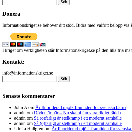
Sök
efter:
Donera
Informationskriget.se behöver ditt stöd. Bidra med valfritt belopp vi
I kriget om verkligheten står Informationskriget.se på den lilla fria m
Kontakt:
info@informationskriget.se
Sök
efter:
Senaste kommentarer
John A
om
Är fluoriderad mjölk framtiden för svenska barn?
admin
om
Döden är här – Nu ska ni fan vara riktigt rädda
admin
om
Så (o)farligt är stelkramp i ett modernt samhälle
admin
om
Så (o)farligt är stelkramp i ett modernt samhälle
Ulrika Hallgren
om
Är fluoriderad mjölk framtiden för svenska