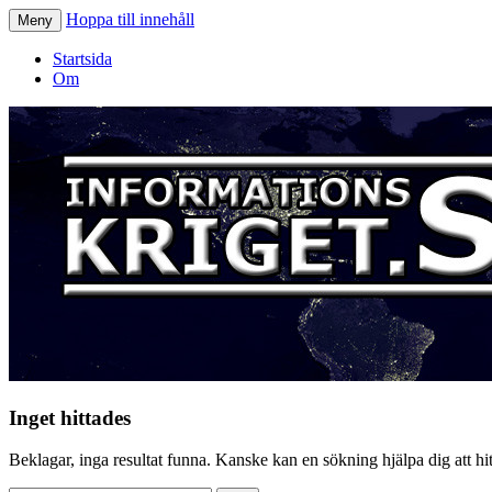
Hoppa till innehåll
Meny
Informationskriget.se
Startsida
Om
Inget hittades
Beklagar, inga resultat funna. Kanske kan en sökning hjälpa dig att hitt