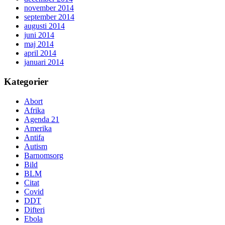
november 2014
september 2014
augusti 2014
juni 2014
maj 2014
april 2014
januari 2014
Kategorier
Abort
Afrika
Agenda 21
Amerika
Antifa
Autism
Barnomsorg
Bild
BLM
Citat
Covid
DDT
Difteri
Ebola