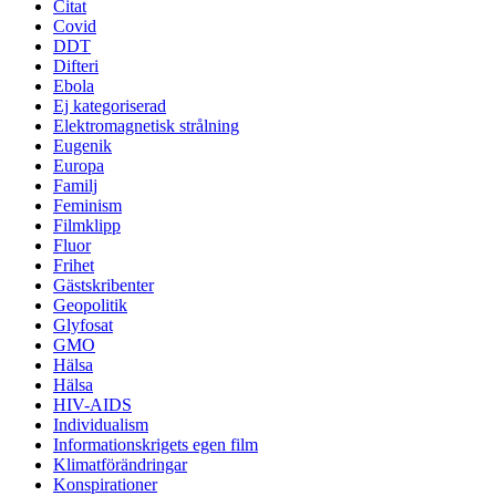
Citat
Covid
DDT
Difteri
Ebola
Ej kategoriserad
Elektromagnetisk strålning
Eugenik
Europa
Familj
Feminism
Filmklipp
Fluor
Frihet
Gästskribenter
Geopolitik
Glyfosat
GMO
Hälsa
Hälsa
HIV-AIDS
Individualism
Informationskrigets egen film
Klimatförändringar
Konspirationer