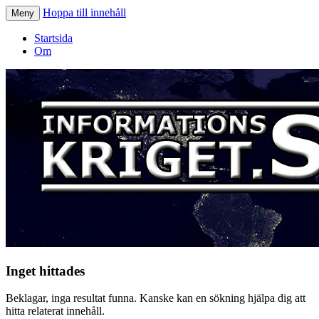
Hoppa till innehåll
Meny
Informationskriget.se
Startsida
Om
Inget hittades
Beklagar, inga resultat funna. Kanske kan en sökning hjälpa dig att
hitta relaterat innehåll.