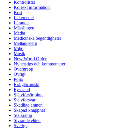
Kontrollstat
Korrekt information
Kost
Läkemedel
Lärande
Mässlingen
Media
Medicinska oegentligheter
Mellanöstern
Miljö
Musik
New World Order
Nyhetstips och kommentarer
Övergrepp
Övrigt
Polio
Roligt/ironiskt
Ryssland
Självförsörjning
Självförsvar
Skadliga ämnen
Skapad knapphet
Stelkramp
Styrande eliten
Sverige