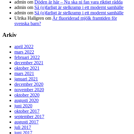
admin
om
Döden är här – Nu ska ni fan vara riktigt rädda
admin
om
Så (o)farligt är stelkramp i ett modernt samhälle
admin
om
Så (o)farligt är stelkramp i ett modernt samhälle
Ulrika Hallgren
om
Är fluoriderad mjölk framtiden för
svenska barn?
Arkiv
april 2022
mars 2022
februari 2022
december 2021
oktober 2021
mars 2021
januari 2021
december 2020
november 2020
oktober 2020
augusti 2020
juni 2020
oktober 2017
september 2017
augusti 2017
juli 2017
juni 2017