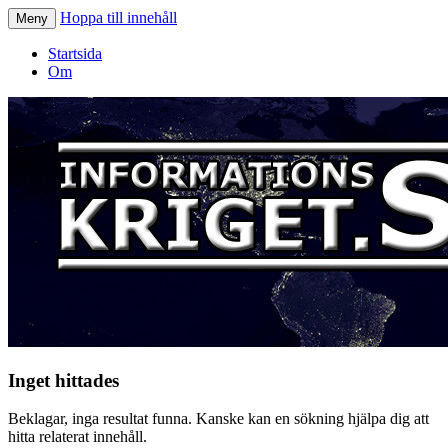
Hoppa till innehåll
Meny
Informationskriget.se
Startsida
Om
Inget hittades
Beklagar, inga resultat funna. Kanske kan en sökning hjälpa dig att
hitta relaterat innehåll.