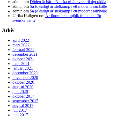
admin
om
Döden är här – Nu ska ni fan vara riktigt rädda
admin
om
Så (o)farligt är stelkramp i ett modernt samhälle
admin
om
Så (o)farligt är stelkramp i ett modernt samhälle
Ulrika Hallgren
om
Är fluoriderad mjölk framtiden för
svenska barn?
Arkiv
april 2022
mars 2022
februari 2022
december 2021
oktober 2021
mars 2021
januari 2021
december 2020
november 2020
oktober 2020
augusti 2020
juni 2020
oktober 2017
september 2017
augusti 2017
juli 2017
juni 2017