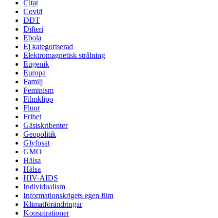
Citat
Covid
DDT
Difteri
Ebola
Ej kategoriserad
Elektromagnetisk strålning
Eugenik
Europa
Familj
Feminism
Filmklipp
Fluor
Frihet
Gästskribenter
Geopolitik
Glyfosat
GMO
Hälsa
Hälsa
HIV-AIDS
Individualism
Informationskrigets egen film
Klimatförändringar
Konspirationer