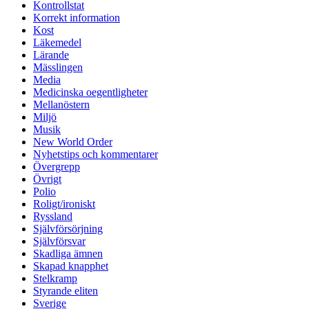
Kontrollstat
Korrekt information
Kost
Läkemedel
Lärande
Mässlingen
Media
Medicinska oegentligheter
Mellanöstern
Miljö
Musik
New World Order
Nyhetstips och kommentarer
Övergrepp
Övrigt
Polio
Roligt/ironiskt
Ryssland
Självförsörjning
Självförsvar
Skadliga ämnen
Skapad knapphet
Stelkramp
Styrande eliten
Sverige