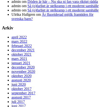
admin
om
Döden är här – Nu ska ni fan vara riktigt rädda
admin
om
Så (o)farligt är stelkramp i ett modernt samhälle
admin
om
Så (o)farligt är stelkramp i ett modernt samhälle
Ulrika Hallgren
om
Är fluoriderad mjölk framtiden för
svenska barn?
Arkiv
april 2022
mars 2022
februari 2022
december 2021
oktober 2021
mars 2021
januari 2021
december 2020
november 2020
oktober 2020
augusti 2020
juni 2020
oktober 2017
september 2017
augusti 2017
juli 2017
juni 2017