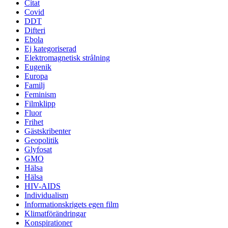
Citat
Covid
DDT
Difteri
Ebola
Ej kategoriserad
Elektromagnetisk strålning
Eugenik
Europa
Familj
Feminism
Filmklipp
Fluor
Frihet
Gästskribenter
Geopolitik
Glyfosat
GMO
Hälsa
Hälsa
HIV-AIDS
Individualism
Informationskrigets egen film
Klimatförändringar
Konspirationer