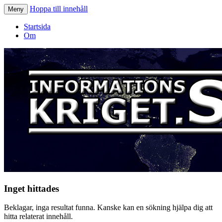
Hoppa till innehåll
Meny
Informationskriget.se
Startsida
Om
Inget hittades
Beklagar, inga resultat funna. Kanske kan en sökning hjälpa dig att
hitta relaterat innehåll.