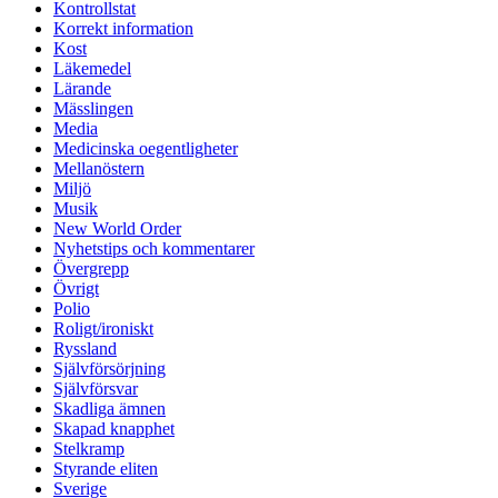
Kontrollstat
Korrekt information
Kost
Läkemedel
Lärande
Mässlingen
Media
Medicinska oegentligheter
Mellanöstern
Miljö
Musik
New World Order
Nyhetstips och kommentarer
Övergrepp
Övrigt
Polio
Roligt/ironiskt
Ryssland
Självförsörjning
Självförsvar
Skadliga ämnen
Skapad knapphet
Stelkramp
Styrande eliten
Sverige