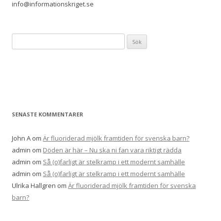
info@informationskriget.se
Sök
efter:
SENASTE KOMMENTARER
John A
om
Är fluoriderad mjölk framtiden för svenska barn?
admin
om
Döden är här – Nu ska ni fan vara riktigt rädda
admin
om
Så (o)farligt är stelkramp i ett modernt samhälle
admin
om
Så (o)farligt är stelkramp i ett modernt samhälle
Ulrika Hallgren
om
Är fluoriderad mjölk framtiden för svenska
barn?