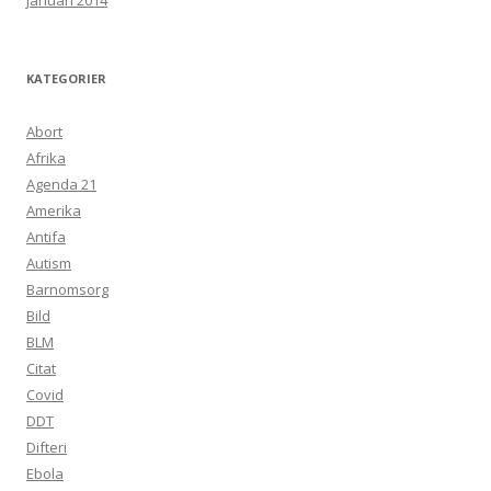
januari 2014
KATEGORIER
Abort
Afrika
Agenda 21
Amerika
Antifa
Autism
Barnomsorg
Bild
BLM
Citat
Covid
DDT
Difteri
Ebola