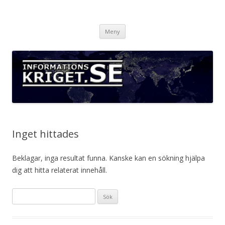
Informationskriget.se
Hoppa
Meny
till
innehåll
Inget hittades
Beklagar, inga resultat funna. Kanske kan en sökning hjälpa
dig att hitta relaterat innehåll.
Sök
efter: