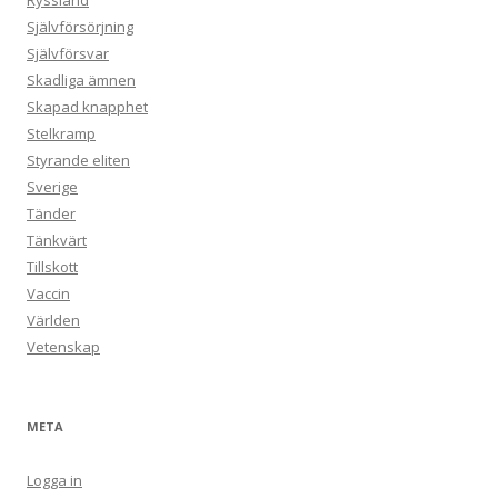
Ryssland
Självförsörjning
Självförsvar
Skadliga ämnen
Skapad knapphet
Stelkramp
Styrande eliten
Sverige
Tänder
Tänkvärt
Tillskott
Vaccin
Världen
Vetenskap
META
Logga in