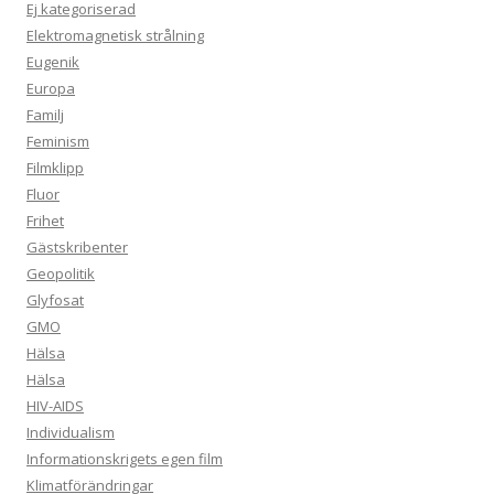
Ej kategoriserad
Elektromagnetisk strålning
Eugenik
Europa
Familj
Feminism
Filmklipp
Fluor
Frihet
Gästskribenter
Geopolitik
Glyfosat
GMO
Hälsa
Hälsa
HIV-AIDS
Individualism
Informationskrigets egen film
Klimatförändringar