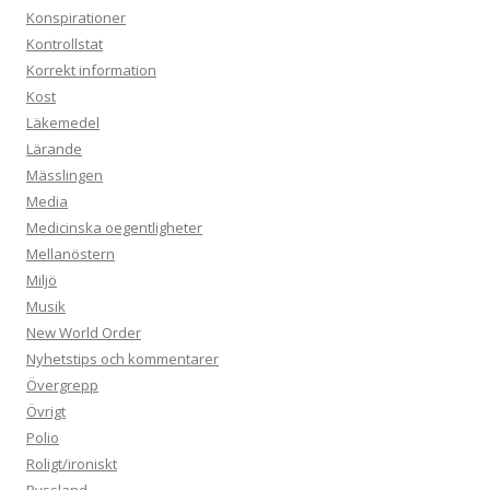
Konspirationer
Kontrollstat
Korrekt information
Kost
Läkemedel
Lärande
Mässlingen
Media
Medicinska oegentligheter
Mellanöstern
Miljö
Musik
New World Order
Nyhetstips och kommentarer
Övergrepp
Övrigt
Polio
Roligt/ironiskt