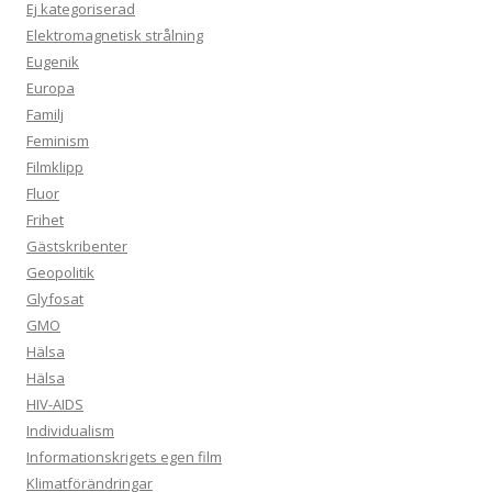
Ej kategoriserad
Elektromagnetisk strålning
Eugenik
Europa
Familj
Feminism
Filmklipp
Fluor
Frihet
Gästskribenter
Geopolitik
Glyfosat
GMO
Hälsa
Hälsa
HIV-AIDS
Individualism
Informationskrigets egen film
Klimatförändringar