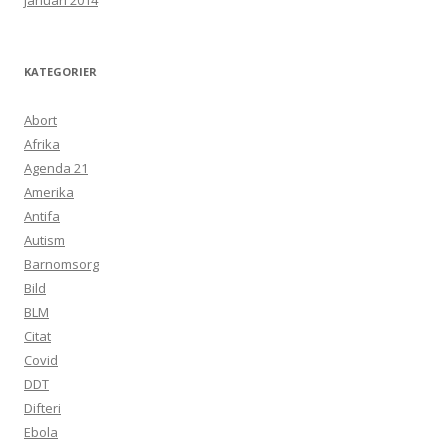
januari 2014
KATEGORIER
Abort
Afrika
Agenda 21
Amerika
Antifa
Autism
Barnomsorg
Bild
BLM
Citat
Covid
DDT
Difteri
Ebola