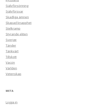
Ryssland
Självförsörjning
Självförsvar
Skadliga ämnen
Skapad knapphet
Stelkramp
Styrande eliten
Sverige
Tänder
Tänkvärt
Tillskott
Vaccin
Världen
Vetenskap
META
Logga in