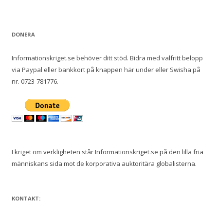
e
f
t
DONERA
e
r
Informationskriget.se behöver ditt stöd. Bidra med valfritt belopp
:
via Paypal eller bankkort på knappen här under eller Swisha på
nr. 0723-781776.
I kriget om verkligheten står Informationskriget.se på den lilla fria
människans sida mot de korporativa auktoritära globalisterna.
KONTAKT: