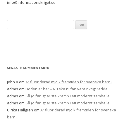
info@informationskriget.se
S
ö
k
e
f
t
e
SENASTE KOMMENTARER
r
:
John A
om
Är fluoriderad mjölk framtiden för svenska barn?
admin
om
Döden är här – Nu ska ni fan vara riktigt rädda
admin
om
Så (o)farligt är stelkramp i ett modernt samhälle
admin
om
Så (o)farligt är stelkramp i ett modernt samhälle
Ulrika Hallgren
om
Är fluoriderad mjölk framtiden för svenska
barn?