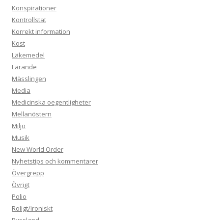
Konspirationer
Kontrollstat
Korrekt information
Kost
Läkemedel
Lärande
Mässlingen
Media
Medicinska oegentligheter
Mellanöstern
Miljö
Musik
New World Order
Nyhetstips och kommentarer
Övergrepp
Övrigt
Polio
Roligt/ironiskt