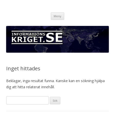
Informationskriget.se
Hoppa
Meny
till
innehåll
Inget hittades
Beklagar, inga resultat funna. Kanske kan en sökning hjälpa
dig att hitta relaterat innehåll.
S
ö
k